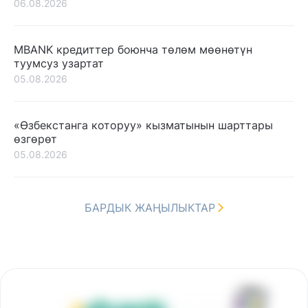
06.08.2026
MBANK кредиттер боюнча төлөм мөөнөтүн
туумсуз узартат
05.08.2026
«Өзбекстанга которуу» кызматынын шарттары
өзгөрөт
05.08.2026
БАРДЫК ЖАҢЫЛЫКТАР