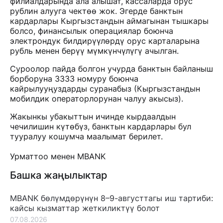
филиалдарында ала алышат, кассаларда орус
рублин алууга чектөө жок. Эгерде банктын
кардарлары Кыргызстандын аймагынан тышкары
болсо, финансылык операциялар боюнча
электрондук билдирүүлөрдү орус карталарына
рубль менен берүү мүмкүнчүлүгү ачылган.
Суроолор пайда болгон учурда банктын байланыш
борборуна 3333 номуру боюнча
кайрылууңуздарды суранабыз (Кыргызстандын
мобилдик операторлорунан чалуу акысыз).
Жакынкы убакыттын ичинде кырдаалдын
чечилишин күтөбүз, банктын кардарлары бул
тууралуу кошумча маалымат берилет.
Урматтоо менен MBANK
Башка жаңылыктар
MBANK бөлүмдөрүнүн 8–9-августтагы иш тартиби:
кайсы кызматтар жеткиликтүү болот
07.08.2026