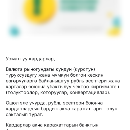
Урматтуу кардарлар,
Валюта рыногундагы кундун (курстун)
туруксуздугу жана мүмкүн болгон кескин
өзгөрүүлөргө байланыштуу рубль эсептери жана
карталар боюнча убактылуу чектөө киргизилген
(толуктоолор, которуулар, конвертациялар).
Ошол эле учурда, рубль эсептери боюнча
кардарлардын бардык акча каражаттары толук
сакталып турат.
Кардарлар акча каражаттарын банктын