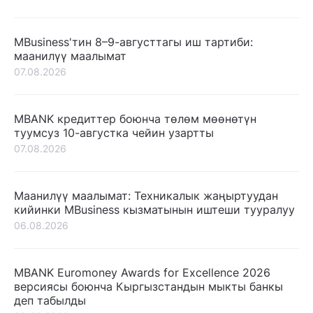
MBusiness'тин 8–9-августтагы иш тартиби:
маанилүү маалымат
07.08.2026
MBANK кредиттер боюнча төлөм мөөнөтүн
туумсуз 10-августка чейин узартты
07.08.2026
Маанилүү маалымат: Техникалык жаңыртуудан
кийинки MBusiness кызматынын иштеши тууралуу
06.08.2026
MBANK Euromoney Awards for Excellence 2026
версиясы боюнча Кыргызстандын мыкты банкы
деп табылды