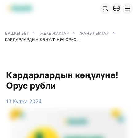
MBANK өнүмдөрү
MJunior
MPlus
MBusiness
MKassa
M
БАШКЫ БЕТ
ЖЕКЕ ЖАКТАР
ЖАҢЫЛЫКТАР
КАРДАРЛАРДЫН КӨҢҮЛҮНӨ! ОРУС РУБЛИ
Кардарлардын көңүлүнө!
Орус рубли
13 Кулжа 2024