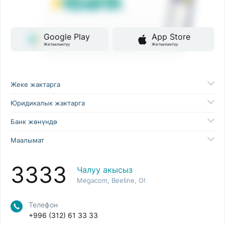
Google Play
App Store
Жеткиликтүү
Жеткиликтүү
Жеке жактарга
Юридикалык жактарга
Банк жөнүндө
Маалымат
3333
Чалуу акысыз
Megacom, Beeline, O!
Телефон
+996 (312) 61 33 33