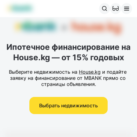
Продукты MBANK
MJunior
MPlus
MBusiness
MKassa
M
Ипотечное финансирование на
House.kg — от 15% годовых
Выберите недвижимость на 
House.kg
 и подайте 
заявку на финансирование от MBANK прямо со 
страницы объявления.
Выбрать недвижимость