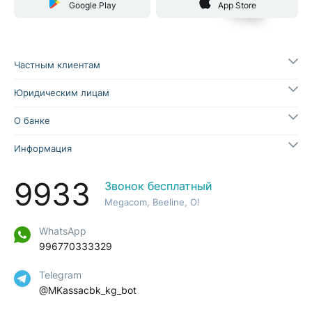
Google Play
App Store
2.Для возврата QR платежа владельцу 
ДА
Нет
необходимо обратиться в службу 
контакт центра (9933 (прямая линия) / 
Частным клиентам
0770333329 (WhatsApp-чат).
Юридическим лицам
88% считают ответ полезным
О банке
Ответ был полезным?
Информация
ДА
Нет
9933
Звонок бесплатный
Megacom, Beeline, O!
WhatsApp
996770333329
Telegram
@MKassacbk_kg_bot