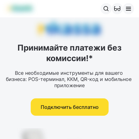
Продукты MBANK
MJunior
MPlus
MBusiness
MKassa
M
Принимайте платежи без
комиссии!*
Все необходимые инструменты для вашего 
бизнеса: POS-терминал, ККМ, QR-код и мобильное 
приложение
Подключить бесплатно