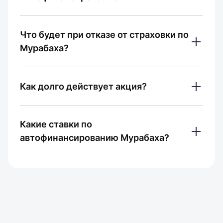
коммерции.
50% считают ответ полезным
Граждане КР с подтвержденной 
Что будет при отказе от страховки по
Ответ был полезным?
платежеспособностью и положительной 
Мурабаха?
кредитной историей.
Да
Нет
50% считают ответ полезным
Заявка будет рассмотрена на 
Ответ был полезным?
Как долго действует акция?
стандартных условиях со ставкой 23% 
годовых (если нет обеспечения 
Да
Нет
Акция действует с 28 апреля 2026 года 
недвижимостью).
Какие ставки по
по 15 января 2027 года включительно.
автофинансированию Мурабаха?
0% считают ответ полезным
Ответ был полезным?
0% считают ответ полезным
Ответ был полезным?
17% - до 1 200 000 сом без 
Да
Нет
первоначального взноса
Да
Нет
15% - до 2 500 000 сом с 
первоначальным взносом от 10 до 
30%