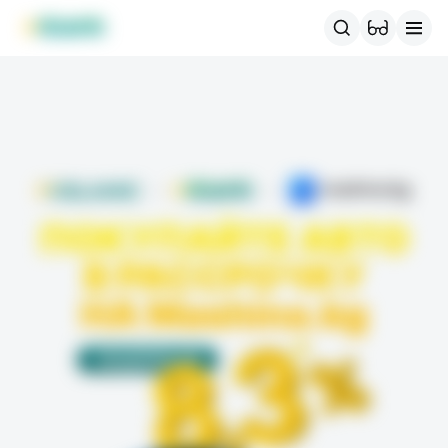
Продукты MBANK
MJunior
MPlus
MBusiness
MKassa
M