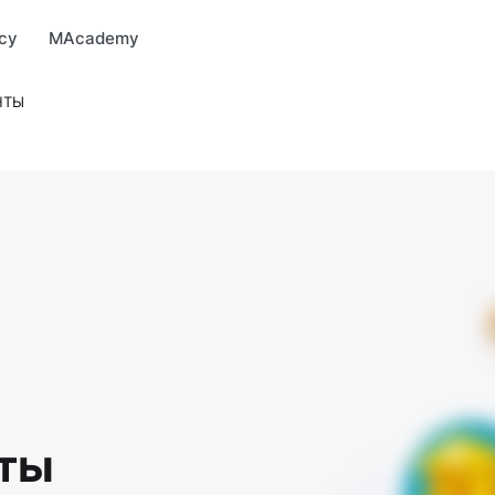
Market
MBonus
MTravel
MInvest
MProfi
MTicket
MPay
су
MAcademy
НТЫ
ты