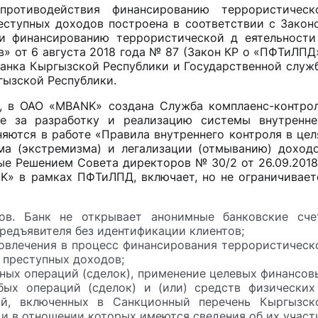
отиводействия финансированию террористическ
еступных доходов построена в соответствии с Закон
и финансированию террористической д еятельности
» от 6 августа 2018 года № 87 (Закон КР о «ПФТиЛПД»
анка Кыргызской Республики и Государственной служ
гызской Республики.
, в ОАО «MBANK» создана Служба комплаенс-контрол
ое за разработку и реализацию системы внутренне
яются в работе «Правила внутреннего контроля в цел
а (экстремизма) и легализации (отмыванию) доходо
е Решением Совета директоров № 30/2 от 26.09.2018 
» в рамках ПФТиЛПД, включает, но не ограничивает
ов. Банк не открывает анонимные банковские сче
предъявителя без идентификации клиентов;
вовлечения в процесс финансирования террористическ
 преступных доходов;
ных операций (сделок), применение целевых финансов
бых операций (сделок) и (или) средств физических
ий, включенных в Санкционный перечень Кыргызск
 и в отношении которых имеются сведения об их участ