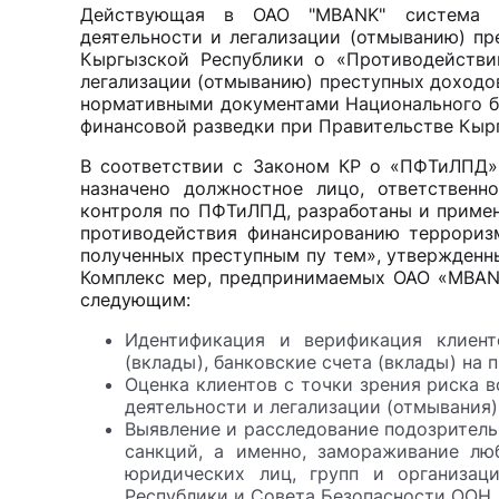
Действующая в ОАО "MBANK" система пр
деятельности и легализации (отмыванию) пр
Кыргызской Республики о «Противодействи
легализации (отмыванию) преступных доходов
нормативными документами Национального б
финансовой разведки при Правительстве Кыр
В соответствии с Законом КР о «ПФТиЛПД»
назначено должностное лицо, ответственн
контроля по ПФТиЛПД, разработаны и примен
противодействия финансированию терроризм
полученных преступным пу тем», утвержденны
Комплекс мер, предпринимаемых ОАО «MBANK
следующим:
Идентификация и верификация клиент
(вклады), банковские счета (вклады) на 
Оценка клиентов с точки зрения риска 
деятельности и легализации (отмывания)
Выявление и расследование подозритель
санкций, а именно, замораживание лю
юридических лиц, групп и организац
Республики и Совета Безопасности ООН,