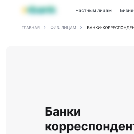
Продукты MBANK
MJunior
MPlus
MBusiness
MKassa
M
Частным лицам
Бизне
ГЛАВНАЯ
ФИЗ. ЛИЦАМ
БАНКИ-КОРРЕСПОНДЕ
Банки
корреспонден