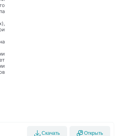
го
па
),
ри
на
ми
ет
ми
ов
Скачать
Открыть