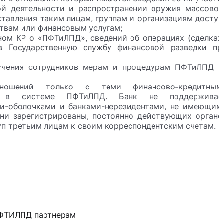
ой деятельности и распространении оружия массово
ставления таким лицам, группам и организациям досту
ствам или финансовым услугам;
ном КР о «ПФТиЛПД», сведений об операциях (сделках
 Государственную службу финансовой разведки п
бучения сотрудников мерам и процедурам ПФТиЛПД 
отношений только с теми финансово-кредитны
ют в системе ПФТиЛПД. Банк не поддержива
ми-оболочками и банками-нерезидентами, не имеющи
они зарегистрированы, постоянно действующих орган
уп третьим лицам к своим корреспондентским счетам.
ПФТИЛПД партнерам