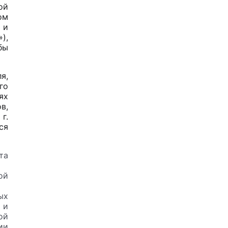
ой
ом
 и
),
бы
я,
го
ях
в,
г.
ся
та
ой
ых
 и
ой
ии