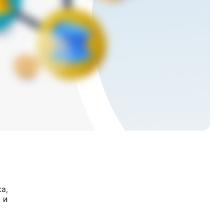
а,
 и