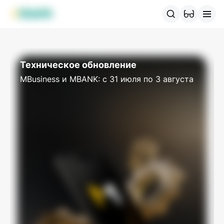
Продукты MBANK
MJunior
MPlus
MBusiness
MKassa
M
Техническое обновление
MBusiness и MBANK: c 31 июля по 3 августа