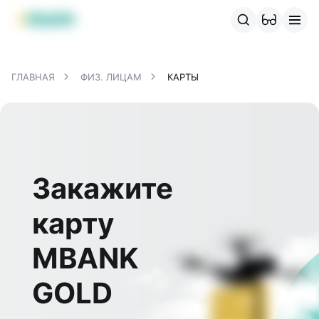
Продукты MBANK
MJunior
MPlus
MBusiness
MKassa
M
ГЛАВНАЯ
ФИЗ. ЛИЦАМ
КАРТЫ
Закажите
карту
MBANK
GOLD