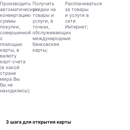
Производить
Получать
Расплачиваться
автоматическую
скидки на
за товары
конвертацию
товары и
и услуги в
суммы
услуги, в
сети
покупки,
точках,
Интернет;
совершенной
обслуживающих
с
международные
помощью
банковские
карты, в
карты;
валюту
карт-счета
(в какой
стране
мира Вы
бы не
находились);
3 шага для открытия карты