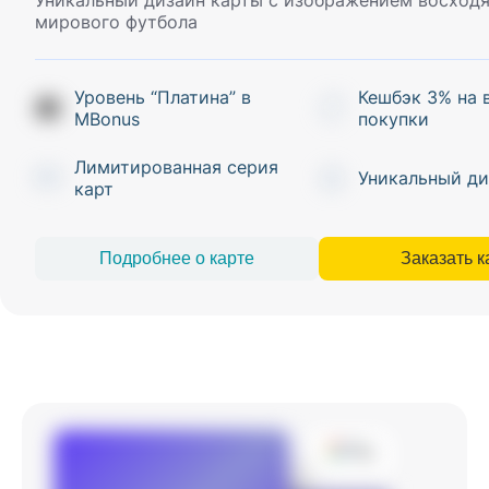
Уникальный дизайн карты с изображением восход
мирового футбола
Уровень “Платина” в
Кешбэк 3% на 
MBonus
покупки
Лимитированная серия
Уникальный ди
карт
Подробнее о карте
Заказать к