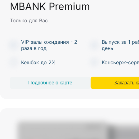
MBANK Premium
Только для Вас
VIP-залы ожидания - 2
Выпуск за 1 р
раза в год
день
Кешбэк до 2%
Консьерж-сер
Подробнее о карте
Заказать к