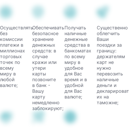
Осуществлять
Обеспечивать
Получать
Существенно
без
безопасное
наличные
облегчить
комиссии
хранение
денежные
Ваши
платежи в
денежных
средства в
поездки за
миллионах
средств: в
банкоматах
границу:
торговых
случае
по всему
держателям
точек по
кражи или
миру в
карт не
всему
утери
удобное
нужно
миру в
карты
для Вас
перевозить
любой
позвоните
время и в
наличные
валюте;
в банк -
удобной
деньги и
Вашу
для Вас
декларироват
карту
валюте;
их на
немедленно
таможне;
заблокируют;