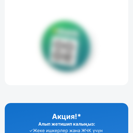
Акция!*
Алып жетишип калыңыз:
✓Жеке ишкерлер жана ЖЧК үчүн 