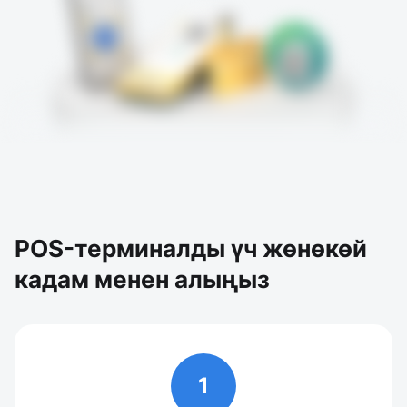
POS-терминалды үч жөнөкөй
кадам менен алыңыз
1