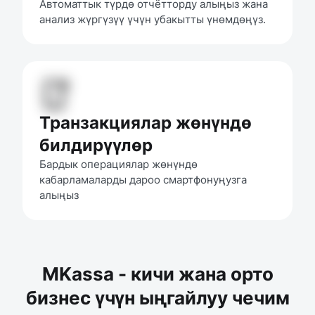
Автоматтык түрдө отчётторду алыңыз жана 
анализ жүргүзүү үчүн убакытты үнөмдөңүз.
Транзакциялар жөнүндө
билдирүүлөр
Бардык операциялар жөнүндө 
кабарламаларды дароо смартфонуңузга 
алыңыз
MKassa - кичи жана орто
бизнес үчүн ыңгайлуу чечим