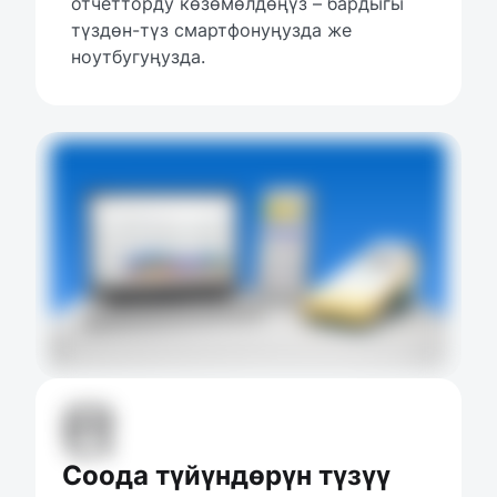
отчетторду көзөмөлдөңүз – бардыгы 
түздөн-түз смартфонуңузда же 
ноутбугуңузда.
Соода түйүндөрүн түзүү