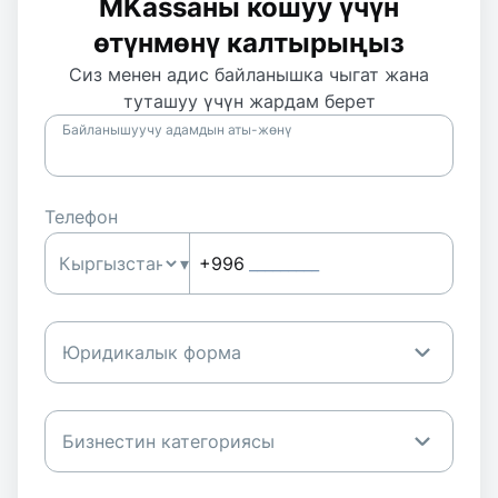
MKassaны кошуу үчүн
өтүнмөнү калтырыңыз
Сиз менен адис байланышка чыгат жана
туташуу үчүн жардам берет
Байланышуучу адамдын аты-жөнү
Телефон
▾
+996
_________
Юридикалык форма
Бизнестин категориясы