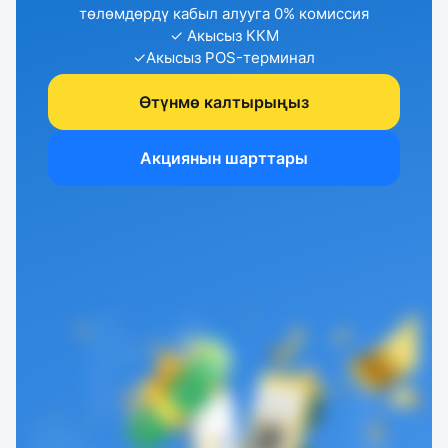
төлөмдөрдү кабыл алууга 0% комиссия
✓ Акысыз ККМ
✓Акысыз POS-терминал
Өтүнмө калтырыңыз
Акциянын шарттары