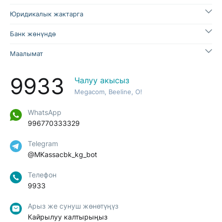
(WhatsApp-чат)
Юридикалык жактарга
88% бул жоопту пайдалуу деп тапты
Банк жөнүндө
Бул жооп пайдалуу болдубу?
Маалымат
Ооба
Жок
9933
Чалуу акысыз
Megacom, Beeline, O!
WhatsApp
996770333329
Telegram
@MKassacbk_kg_bot
Телефон
9933
Арыз же сунуш жөнөтүңүз
Кайрылуу калтырыңыз