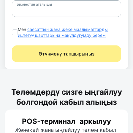
Бизнестин аталышы
Мен
саясаттын жана жеке маалыматтарды
иштетүү шарттарына макулдугумду берем
Өтүнмөнү тапшырыңыз
Төлөмдөрдү сизге ыңгайлуу
болгондой кабыл алыңыз
POS-терминал аркылуу
Жөнөкөй жана ыңгайлуу төлөм кабыл 