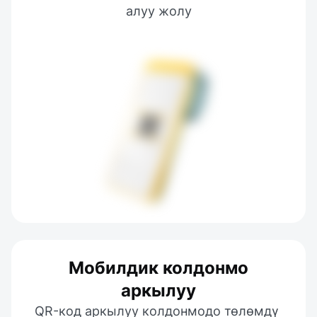
алуу жолу
Мобилдик колдонмо
аркылуу
QR-код аркылуу колдонмодо төлөмдү 