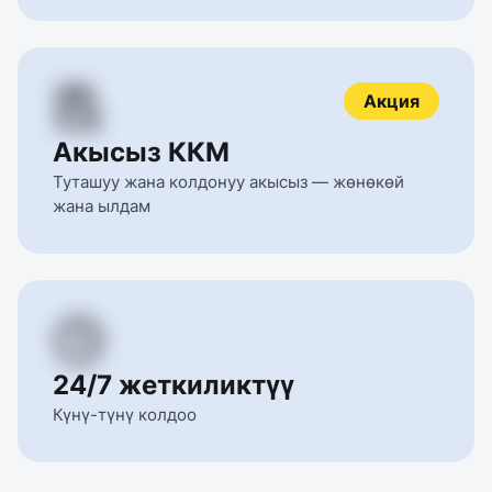
Акция
Акысыз ККМ
Туташуу жана колдонуу акысыз — жөнөкөй 
жана ылдам
24/7 жеткиликтүү
Күнү-түнү колдоо