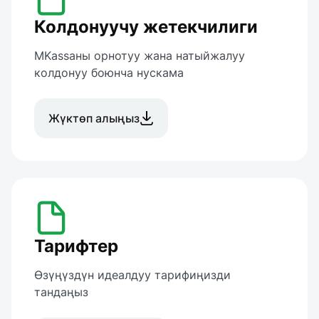
Колдонуучу жетекчилиги
MKassaны орнотуу жана натыйжалуу 
колдонуу боюнча нускама
Жүктөп алыңыз
Тарифтер
Өзүңүздүн идеалдуу тарифиңизди 
тандаңыз