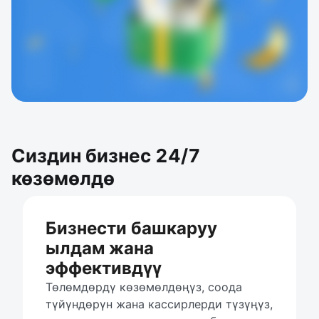
Сиздин бизнес 24/7
көзөмөлдө
Бизнести башкаруу
ылдам жана
эффективдүү
Төлөмдөрдү көзөмөлдөңүз, соода 
түйүндөрүн жана кассирлерди түзүңүз, 