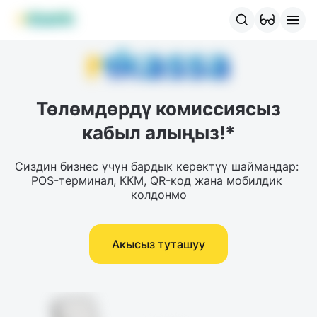
MBANK өнүмдөрү
MJunior
MPlus
MBusiness
MKassa
M
Төлөмдөрдү комиссиясыз
кабыл алыңыз!*
Сиздин бизнес үчүн бардык керектүү шаймандар: 
POS-терминал, ККМ, QR-код жана мобилдик 
колдонмо
Акысыз туташуу