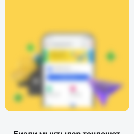
Бизди мыктылар тандашат