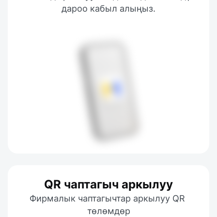
дароо кабыл алыңыз.
QR чаптагыч аркылуу
Фирмалык чаптагычтар аркылуу QR 
төлөмдөр