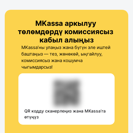
MKassa аркылуу 
төлөмдөрдү комиссиясыз 
кабыл алыңыз
MKassa’ны улаңыз жана бүгүн эле иштей 
баштаңыз — тез, жөнөкөй, ыңгайлуу, 
комиссиясыз жана кошумча 
чыгымдарсыз!
QR кодду сканерлеңиз жана MKassa’га 
өтүңүз