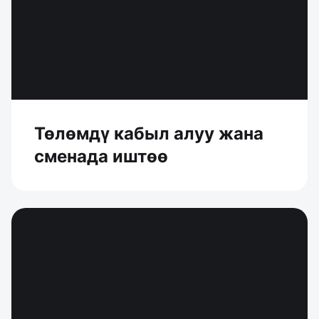
Төлөмдү кабыл алуу жана
сменада иштөө