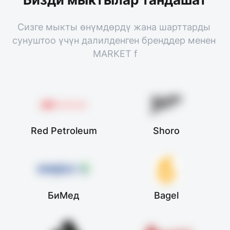
Сизге мыкты өнүмдөрдү жана шарттарды 
сунуштоо үчүн далилденген бренддер менен 
MARKET f
Red Petroleum
Shoro
БиМед
Bagel