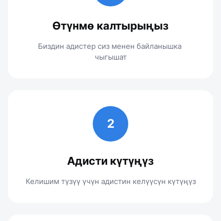
Өтүнмө калтырыңыз
Биздин адистер сиз менен байланышка 
чыгышат
2
Адисти күтүңүз
Келишим түзүү үчүн адистин келүүсүн күтүңүз