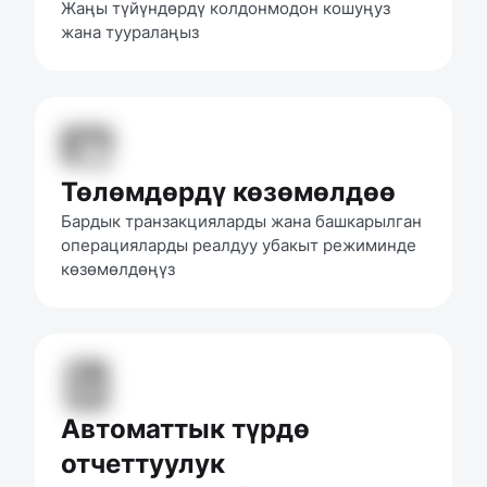
Жаңы түйүндөрдү колдонмодон кошуңуз 
жана тууралаңыз
Төлөмдөрдү көзөмөлдөө
Бардык транзакцияларды жана башкарылган 
операцияларды реалдуу убакыт режиминде 
көзөмөлдөңүз
Автоматтык түрдө
отчеттуулук