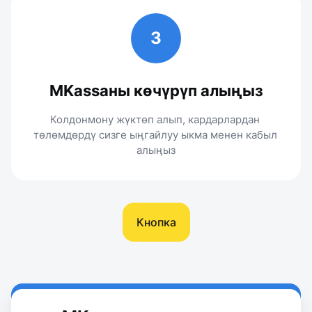
3
MKassaны көчүрүп алыңыз
Колдонмону жүктөп алып, кардарлардан 
төлөмдөрдү сизге ыңгайлуу ыкма менен кабыл 
алыңыз
Кнопка