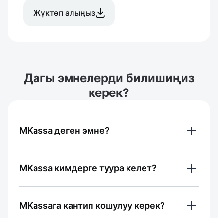
Жүктөп алыңыз
Дагы эмнелерди билишиңиз
керек?
MKassa деген эмне?
Бул төлөмдөрдү кабыл алуу үчүн 
MKassa кимдерге туура келет?
кызмат, ал мобилдик тиркемени да, 
салттуу POS-терминалдарды да 
MKassa - ар кандай өлчөмдөгү бизнес 
камтыйт. MKassa — бизнеске банк 
MKassaга кантип кошулуу керек?
үчүн ылайыктуу — жеке ишкерлерден 
карталары жана QR аркылуу 