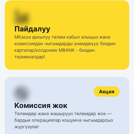
Пайдалуу
MKassa аркылуу төлөм кабыл алыңыз жана 
комиссиядан чыгымдарды үнөмдөңүз: биздин 
карталар/колдонмо MBANK - биздин 
терминалдар!
Акция
Комиссия жок
Төлөмдөр жана жашыруун төлөмдөр жок — 
бардык операциялар кошумча чыгымдарсыз 
жүргүзүлөт