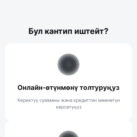
24/7 жеткиликтүү
MBusiness'те онлайн-өтүнмө жана башкаруу
Бул кантип иштейт?
Документтерсиз жана күрөөсүз
Жөнөкөй жана ыңгайлуу
Онлайн-өтүнмөнү толтуруңуз
Керектүү сумманы жана кредиттин мөөнөтүн
көрсөтүңүз