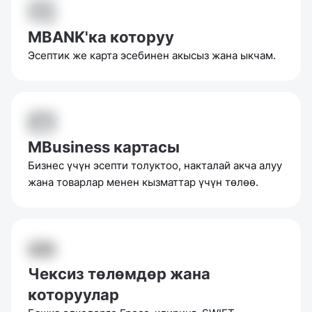
MBANK'ка которуу
Эсептик же карта эсебинен акысыз жана ыкчам.
MBusiness картасы
Бизнес үчүн эсепти толуктоо, накталай акча алуу
жана товарлар менен кызматтар үчүн төлөө.
Чексиз төлөмдөр жана
которуулар