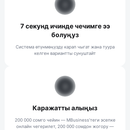
7 секунд ичинде чечимге ээ
болуңуз
Система өтүнмөңүздү карап чыгат жана туура
келген вариантты сунуштайт
Каражатты алыңыз
200 000 сомго чейин — MBusiness’теги эсепке
онлайн чегерилет, 200 000 сомдон жогору —