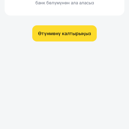
банк бөлүмүнөн ала аласыз
Өтүнмөнү калтырыңыз
Бизнес-кредитти азыр
каттаңыз!
500 000 сомго чейин жылдык 16% менен:
күрөөсүз, документсиз, MBusiness аркылуу күнү-
түнү башкаруу мүмкүнчүлүгү менен
Өтүнмөнү калтырыңыз