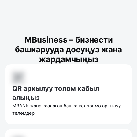
MBusiness – бизнести
башкарууда досуңуз жана
жардамчыңыз
QR аркылуу төлөм кабыл
алыңыз
MBANK жана каалаган башка колдонмо аркылуу
төлөмдөр