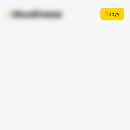
Кирүү
Ишкерлер үчүн кредит - 7
секундда чечим чыгарып
беребиз!
Онлайн-кредит 500 000 сомго чейин, жылдык 16%