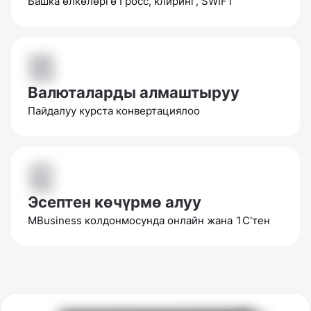
Башка өлкөлөргө Гросс, клиринг, SWIFT
Валюталарды алмаштыруу
Пайдалуу курста конвертациялоо
Эсептен көчүрмө алуу
MBusiness колдонмосунда онлайн жана 1С'тен