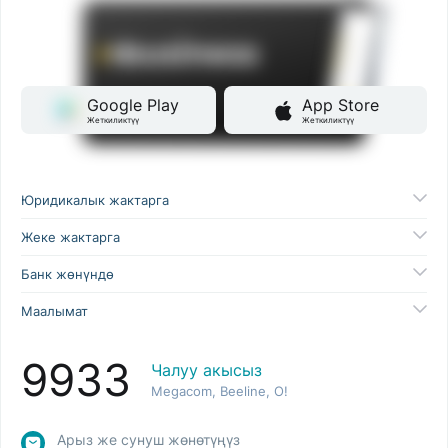
Google Play
App Store
Жеткиликтүү
Жеткиликтүү
Юридикалык жактарга
Жеке жактарга
Банк жөнүндө
Маалымат
9933
Чалуу акысыз
Megacom, Beeline, O!
Арыз же сунуш жөнөтүңүз