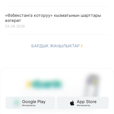
«Өзбекстанга которуу» кызматынын шарттары
өзгөрөт
05.08.2026
БАРДЫК ЖАҢЫЛЫКТАР
Google Play
App Store
Жеткиликтүү
Жеткиликтүү