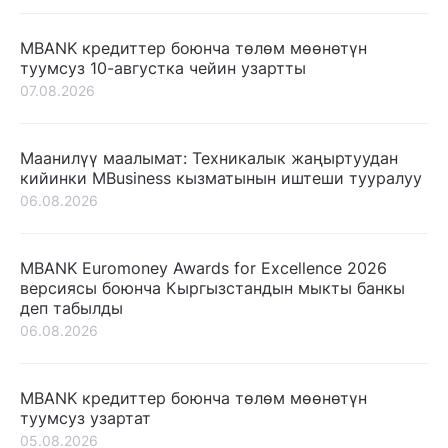
MBANK кредиттер боюнча төлөм мөөнөтүн
туумсуз 10-августка чейин узартты
07.08.2026
Маанилүү маалымат: Техникалык жаңыртуудан
кийинки MBusiness кызматынын иштеши тууралуу
06.08.2026
MBANK Euromoney Awards for Excellence 2026
версиясы боюнча Кыргызстандын мыкты банкы
деп табылды
06.08.2026
MBANK кредиттер боюнча төлөм мөөнөтүн
туумсуз узартат
05.08.2026