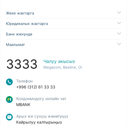
Жеке жактарга
Юридикалык жактарга
Банк жөнүндө
Маалымат
3333
Чалуу акысыз
Megacom, Beeline, O!
Телефон
+996 (312) 61 33 33
Колдонмодогу онлайн чат
MBANK
Арыз же сунуш жөнөтүңүз
Кайрылуу калтырыңыз