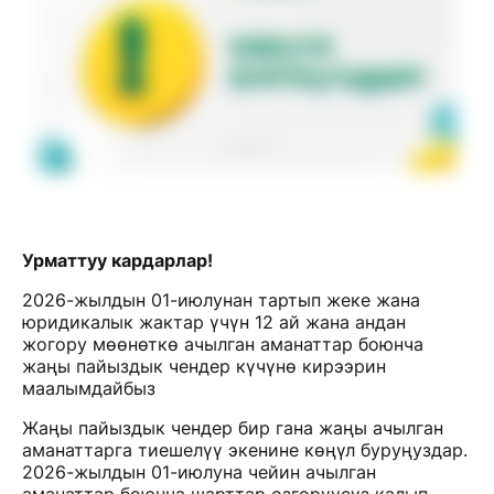
Урматтуу кардарлар!
2026-жылдын 01-июлунан тартып жеке жана
юридикалык жактар үчүн 12 ай жана андан
жогору мөөнөткө ачылган аманаттар боюнча
жаңы пайыздык чендер күчүнө кирээрин
маалымдайбыз
Жаңы пайыздык чендер бир гана жаңы ачылган
аманаттарга тиешелүү экенине көңүл буруңуздар.
2026-жылдын 01-июлуна чейин ачылган