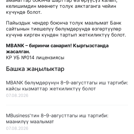
аманаттар боюнча шарттар өзгөрүүсүз калып,
келишимдин мөөнөтү толук аяктаганга чейин
күчүндө болот.
Пайыздык чендер боюнча толук маалымат Банк
сайтынын тиешелүү бөлүмдөрүндө өзгөртүүлөр
күчүнө кирген күндөн тартып жеткиликтүү болот.
MBANK – биринчи санарип! Кыргызстанда
жасалган.
КР УБ №014 лицензиясы
Башка жаңылыктар
MBANK бөлүмдөрүнүн 8–9-августтагы иш тартиби:
кайсы кызматтар жеткиликтүү болот
07.08.2026
MBusiness'тин 8–9-августтагы иш тартиби:
маанилүү маалымат
07.08.2026