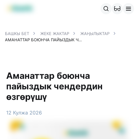
MBANK өнүмдөрү
MJunior
MPlus
MBusiness
MKassa
M
БАШКЫ БЕТ
ЖЕКЕ ЖАКТАР
ЖАҢЫЛЫКТАР
АМАНАТТАР БОЮНЧА ПАЙЫЗДЫК ЧЕНДЕРДИН ӨЗГӨРҮШҮ
Аманаттар боюнча
пайыздык чендердин
өзгөрүшү
12 Кулжа 2026