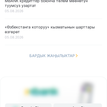
MBANK кредиттер боюнча төлөм мөөнөтүн
туумсуз узартат
05.08.2026
«Өзбекстанга которуу» кызматынын шарттары
өзгөрөт
05.08.2026
БАРДЫК ЖАҢЫЛЫКТАР