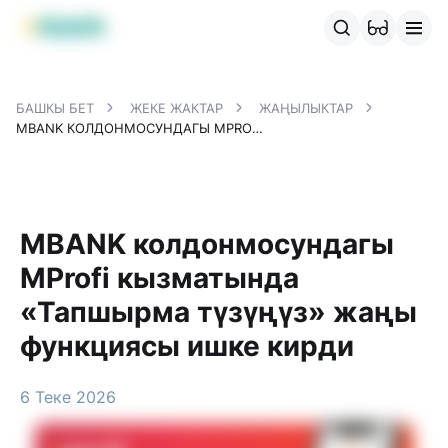
MBANK өнүмдөрү
MJunior
MPlus
MBusiness
MKassa
M
БАШКЫ БЕТ
ЖЕКЕ ЖАКТАР
ЖАҢЫЛЫКТАР
MBANK КОЛДОНМОСУНДАГЫ MPROFI КЫЗМАТЫНДА «ТАПШЫРМА ТҮЗҮҢҮЗ» ЖАҢЫ ФУНКЦИЯСЫ ИШКЕ КИРДИ
MBANK колдонмосундагы
MProfi кызматында
«Тапшырма түзүңүз» жаңы
функциясы ишке кирди
6 Теке 2026