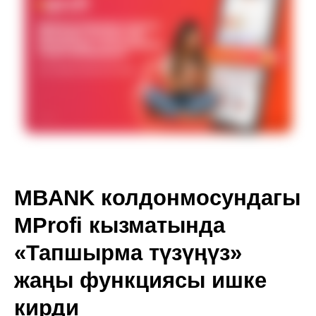
MBANK колдонмосундагы
MProfi кызматында
«Тапшырма түзүңүз»
жаңы функциясы ишке
кирди