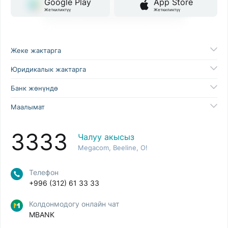
Google Play
App Store
Жеткиликтүү
Жеткиликтүү
Жеке жактарга
Юридикалык жактарга
Банк жөнүндө
Маалымат
3333
Чалуу акысыз
Megacom, Beeline, O!
Телефон
+996 (312) 61 33 33
Колдонмодогу онлайн чат
MBANK