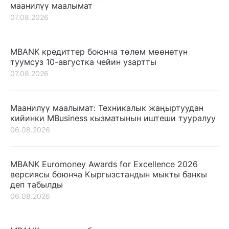
маанилүү маалымат
07.08.2026
MBANK кредиттер боюнча төлөм мөөнөтүн
туумсуз 10-августка чейин узартты
07.08.2026
Маанилүү маалымат: Техникалык жаңыртуудан
кийинки MBusiness кызматынын иштеши тууралуу
06.08.2026
MBANK Euromoney Awards for Excellence 2026
версиясы боюнча Кыргызстандын мыкты банкы
деп табылды
06.08.2026