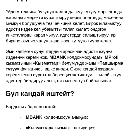
Үйдөгү техника бузулуп калганда, суу түтүгү жарылганда
же жаңы эмеректи кураштыруу керек болгондо, маселени
мүмкүн болушунча тез чечкиңиз келет. Бирок ылайыктуу
адисти издөө көп убакытты талап кылат: ондогон
анкеталарды карап чыгуу, адистерди салыштыруу, ар
бирине өзүнчө чалуу жана жооп күтүүгө туура келет.
Эми көптөгөн сунуштардын арасынан адисти өзүңүз
издөөнүн кереги жок.
MBANK
колдонмосундагы
MProfi
кызматынын
«Кызматтар»
бөлүмүндө жаңы
«Тапшырма
түзүү»
функциясы ишке кирди. Сизге кандай жардам
керек экенин сүрөттөп берсеңиз жетиштүү — ылайыктуу
адистер билдирүү алып, сиз менен түз байланышат.
Бул кандай иштейт?
Бардыгы абдан жөнөкөй:
MBANK
колдонмосун ачыңыз;
·
«Кызматтар»
кызматына кириңиз;
·