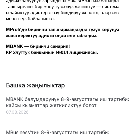
адиске чалуунун зарылдыгы жок.
MProfi
кызматында
тапшырманы бир жолу түзсөңүз жетиштүү — система
ылайыктуу адистерге өзү билдирүү жөнөтөт, алар сиз
менен түз байланышат.
MProfi'де биринчи тапшырмаңызды түзүп көрүңүз
жана керектүү адисти оңой эле табыңыз.
MBANK — биринчи санарип!
КР Улуттук банкынын №014 лицензиясы.
Башка жаңылыктар
MBANK бөлүмдөрүнүн 8–9-августтагы иш тартиби:
кайсы кызматтар жеткиликтүү болот
07.08.2026
MBusiness'тин 8–9-августтагы иш тартиби: