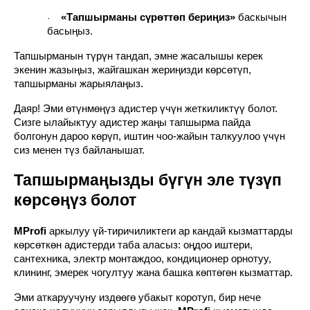
«Тапшырманы сүрөттөп бериңиз»
баскычын
·
басыңыз.
Тапшырманын түрүн тандап, эмне жасалышы керек
экенин жазыңыз, жайгашкан жериңизди көрсөтүп,
тапшырманы жарыялаңыз.
Даяр! Эми өтүнмөңүз адистер үчүн жеткиликтүү болот.
Сизге ылайыктуу адистер жаңы тапшырма пайда
болгонун дароо көрүп, иштин чоо-жайын талкуулоо үчүн
сиз менен түз байланышат.
Тапшырмаңызды бүгүн эле түзүп
көрсөңүз болот
MProfi
аркылуу үй-тиричиликтеги ар кандай кызматтарды
көрсөткөн адистерди таба аласыз: оңдоо иштери,
сантехника, электр монтаждоо, кондиционер орнотуу,
клининг, эмерек чогултуу жана башка көптөгөн кызматтар.
Эми аткаруучуну издөөгө убакыт коротуп, бир нече