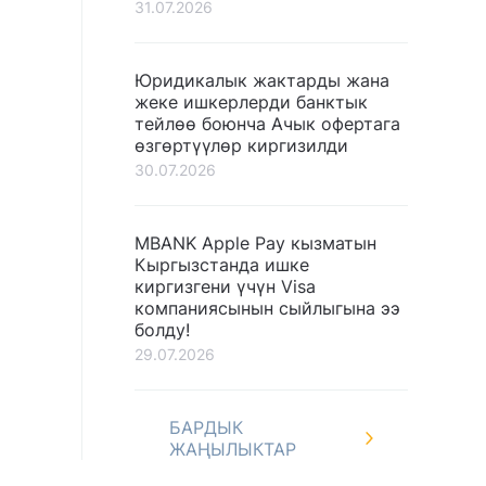
31.07.2026
Юридикалык жактарды жана
жеке ишкерлерди банктык
тейлөө боюнча Ачык офертага
өзгөртүүлөр киргизилди
30.07.2026
MBANK Apple Pay кызматын
Кыргызстанда ишке
киргизгени үчүн Visa
компаниясынын сыйлыгына ээ
болду!
29.07.2026
БАРДЫК
ЖАҢЫЛЫКТАР