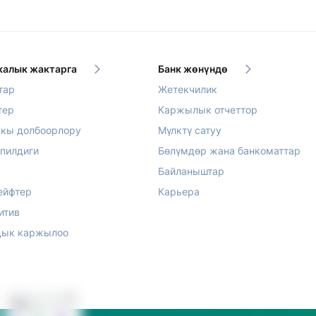
алык жактарга
Банк жөнүндө
тар
Жетекчилик
тер
Каржылык отчеттор
акы долбоорлору
Мүлктү сатуу
епилдиги
Бөлүмдөр жана банкоматтар
Байланыштар
ейфтер
Карьера
итив
ык каржылоо