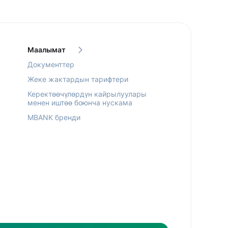
Маалымат
Документтер
Жеке жактардын тарифтери
Керектөөчүлөрдүн кайрылуулары
менен иштөө боюнча нускама
MBANK бренди