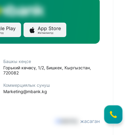
le Play
App Store
түү
Жеткиликтүү
Башкы кеңсе
Горький көчөсү, 1/2, Бишкек, Кыргызстан,
720082
Коммерциялык сунуш
Marketing@mbank.kg
жасаган