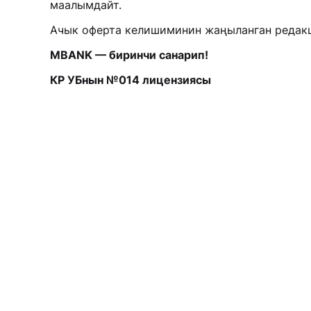
маалымдайт.
Ачык оферта келишиминин жаңыланган реда
MBANK — биринчи санарип!
КР УБнын №014 лицензиясы