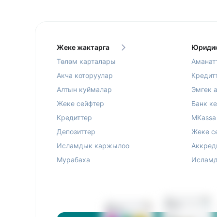
Жеке жактарга
Юридик
Төлөм карталары
Аманат
Акча которуулар
Кредит
Алтын куймалар
Эмгек 
Жеке сейфтер
Банк к
Кредиттер
MKassa
Депозиттер
Жеке с
Исламдык каржылоо
Аккред
Мурабаха
Исламд