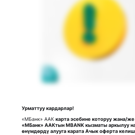
Урматтуу кардарлар!
«МБанк» ААК
карта эсебине которуу жана/же
«МБанк» ААКтын MBANK кызматы аркылуу на
өнүмдөрдү алууга карата Ачык оферта кели