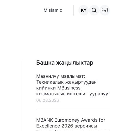
MCafe
Mashina.kg
House.kg
Онлайн-кредит
"Кредитт
MIslamic
KY
Башка жаңылыктар
Маанилүү маалымат:
Техникалык жаңыртуудан
кийинки MBusiness
кызматынын иштеши тууралуу
06.08.2026
MBANK Euromoney Awards for
Excellence 2026 версиясы