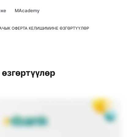
Market
MBonus
MTravel
MInvest
MProfi
MTicket
MPay
ске
MAcademy
АЧЫК ОФЕРТА КЕЛИШИМИНЕ ӨЗГӨРТҮҮЛӨР
 өзгөртүүлөр