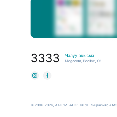
3333
Чалуу акысыз
Megacom, Beeline, O!
© 2006-2026, ААК "МБАНК". КР УБ лицензиясы №