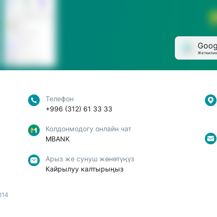
Goog
Жеткилик
Телефон
+996 (312) 61 33 33
Колдонмодогу онлайн чат
MBANK
Арыз же сунуш жөнөтүңүз
Кайрылуу калтырыңыз
014