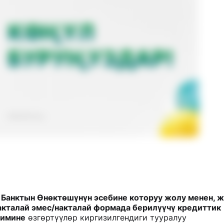
 Банктын Өнөктөшүнүн эсебине которуу жолу менен, 
кталай эмес/накталай формада берилүүчү кредиттик
шимине
өзгөртүүлөр киргизилгендиги тууралуу