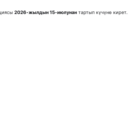
кциясы
2026-жылдын 15-июлунан
тартып күчүнө кирет.