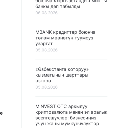
боюнча Кыргызстандын мыкты
банкы деп табылды
06.08.2026
MBANK кредиттер боюнча
төлөм мөөнөтүн туумсуз
узартат
05.08.2026
«Өзбекстанга которуу»
кызматынын шарттары
өзгөрөт
05.08.2026
MINVEST OTC аркылуу
криптовалюта менен эл аралык
же
эсептешүүлөр: бизнесиңиз
үчүн жаңы мүмкүнчүлүктөр