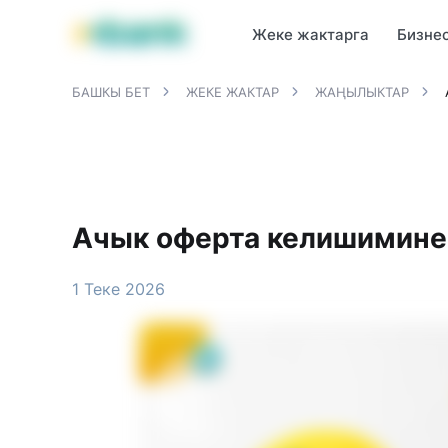
MBANK өнүмдөрү
MJunior
MPlus
MBusiness
MKassa
M
Жеке жактарга
Бизне
БАШКЫ БЕТ
ЖЕКЕ ЖАКТАР
ЖАҢЫЛЫКТАР
Ачык оферта келишимине
1 Теке 2026