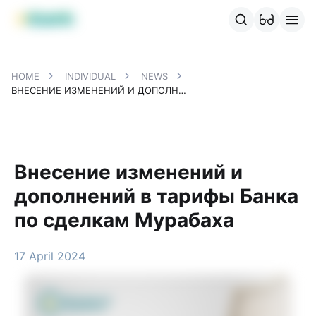
MBANK Products
MJunior
MPlus
MBusiness
MKassa
MM
HOME
INDIVIDUAL
NEWS
ВНЕСЕНИЕ ИЗМЕНЕНИЙ И ДОПОЛНЕНИЙ В ТАРИФЫ БАНКА ПО СДЕЛКАМ МУРАБАХА
Внесение изменений и
дополнений в тарифы Банка
по сделкам Мурабаха
17 April 2024