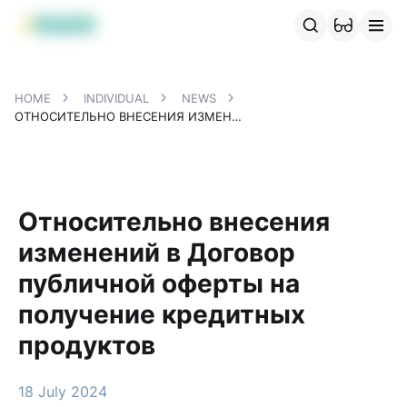
MBANK Products
MJunior
MPlus
MBusiness
MKassa
MM
HOME
INDIVIDUAL
NEWS
ОТНОСИТЕЛЬНО ВНЕСЕНИЯ ИЗМЕНЕНИЙ В ДОГОВОР ПУБЛИЧНОЙ ОФЕРТЫ НА ПОЛУЧЕНИЕ КРЕДИТНЫХ ПРОДУКТОВ
Относительно внесения
изменений в Договор
публичной оферты на
получение кредитных
продуктов
18 July 2024