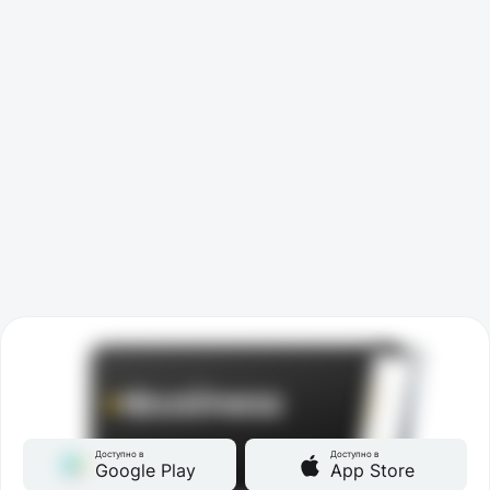
Безграничные платежи и
переводы
Гросс, клиринг, SWIFT в другие страны мира
Обмен валюты
Конвертация по выгодному курсу
Получение выписки
Онлайн в приложении MBusiness и напрямую в
Доступно в
Доступно в
1C
Google Play
App Store