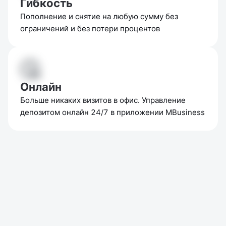
Гибкость
Пополнение и снятие на любую сумму без
ограничений и без потери процентов
Онлайн
Больше никаких визитов в офис. Управление
депозитом онлайн 24/7 в приложении MBusiness