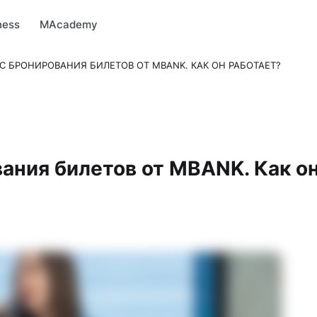
arket
MBonus
MTravel
MInvest
MProfi
MTicket
MPay
ness
MAcademy
ИС БРОНИРОВАНИЯ БИЛЕТОВ ОТ MBANK. КАК ОН РАБОТАЕТ?
вания билетов от MBANK. Как о