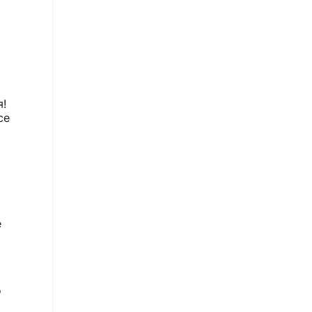
я!
се
е
о