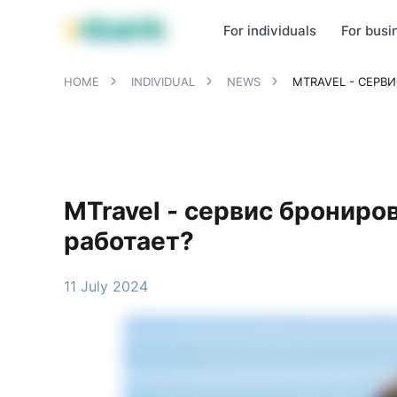
MBANK Products
MJunior
MPlus
MBusiness
MKassa
MM
For individuals
For busi
HOME
INDIVIDUAL
NEWS
MTRAVEL - СЕРВ
MTravel - сервис брониро
работает?
11 July 2024