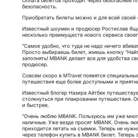
Оплата билетов проходит через безопасные п
безопасность.
Приобретать билеты можно и для всей своей
Известный шоумен и продюсер Ростислав Ящен
несколько преимуществ нового сервиса свое
"Самое удобно, что туда не надо ничего вбив
Просто выбираешь билет, жмешь кнопку "Найти
заполнять! MBANK делает все для удобства сво
продюсер.
Совсем скоро в MTravel появятся специальны
путешествия еще более доступными и прият
Известный блогер Назира Айтбек путешеству
столкнуться при плаировании путешествия. Он
и быстрее.
"Очень люблю MBANK. Пользуюсь им уже много
наличные. Уже везде просят MBANK. Очень лю
приходится летать на съемки. Теперь не нужн
через телефон купить в MBANK билет. Теперь 