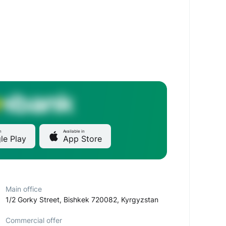
n
Available in
le Play
App Store
Main office
1/2 Gorky Street, Bishkek 720082, Kyrgyzstan
Commercial offer