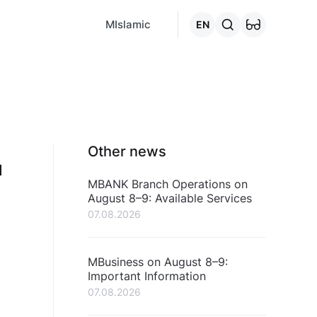
MCafe
Mashina.kg
House.kg
Online - credits
Go to the "C
MIslamic
EN
Other news
н
MBANK Branch Operations on
August 8–9: Available Services
07.08.2026
MBusiness on August 8–9:
Important Information
07.08.2026