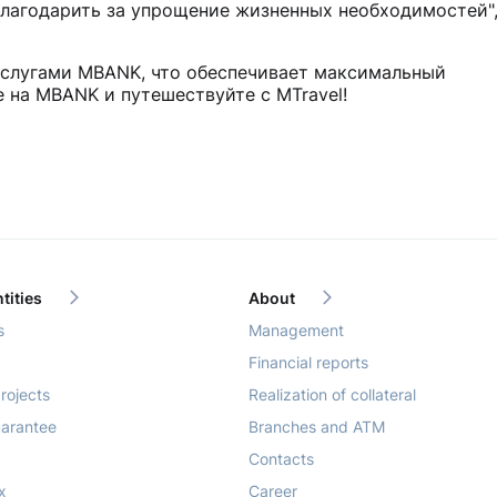
благодарить за упрощение жизненных необходимостей",
услугами MBANK, что обеспечивает максимальный
 на MBANK и путешествуйте с MTravel!
tities
About
s
Management
Financial reports
rojects
Realization of collateral
arantee
Branches and ATM
Contacts
x
Career