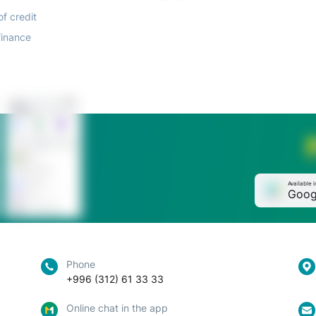
of credit
finance
Available i
Goog
Phone
+996 (312) 61 33 33
Online chat in the app