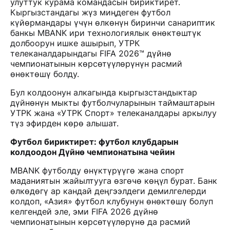
улуттук курама командасын бириктирет.
Кыргызстандагы жүз миңдеген футбол
күйөрмандары үчүн өлкөнүн биринчи санариптик
банкы MBANK ири технологиялык өнөктөштүк
долбоорун ишке ашырып, УТРК
телеканалдарындагы FIFA 2026™ дүйнө
чемпионатынын көрсөтүүлөрүнүн расмий
өнөктөшү болду.
Бул колдоонун алкагында кыргызстандыктар
дүйнөнүн мыкты футболчуларынын таймаштарын
УТРК жана «УТРК Спорт» телеканалдары аркылуу
түз эфирден көрө алышат.
Футбол бириктирет: футбол клубдарын
колдоодон Дүйнө чемпионатына чейин
MBANK футболду өнүктүрүүгө жана спорт
маданиятын жайылтууга өзгөчө көңүл бурат. Банк
өлкөдөгү ар кандай деңгээлдеги демилгелерди
колдоп, «Азия» футбол клубунун өнөктөшү болуп
келгендей эле, эми FIFA 2026 дүйнө
чемпионатынын көрсөтүүлөрүнө да расмий