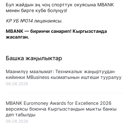
Бул жайдын эң чоң спорттук окуясына MBANK
менен бирге күбө болуңуз!
КР УБ №014 лицензиясы.
MBANK — биринчи санарип! Кыргызстанда
жасалган.
Башка жаңылыктар
Маанилүү маалымат: Техникалык жаңыртуудан
кийинки MBusiness кызматынын иштеши тууралуу
06.08.2026
MBANK Euromoney Awards for Excellence 2026
версиясы боюнча Кыргызстандын мыкты банкы
деп табылды
06.08.2026