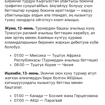
Биринчи турдун Кыргызстан убактысы боюнча
графигин сунуштайбыз. Ыңгайлуу болушу үчүн
беттештер күндөр боюнча иреттелди — көрүү
убактыңызды алдын ала пландап, эң кызыктуу
түнкү оюндарга ойготкуч коюп алыңыз.
Жума, 12-июнь.
Турнирдин башкы ачылыш күнү.
Түнкүсүн расмий ачылыш беттешин көрөбүз, ал
эми эртең менен Азиянын күчтүү курама
командаларынын биринин жаркын дебютуна күбө
болобуз.
01:00 — Мексика — Түштүк Африка
Республикасы (Турнирдин ачылыш беттеши)
08:00 — Түштүк Корея — Чехия
Ишемби, 13-июнь.
Экинчи оюн күнү турнир өтүп
жаткан өлкөлөрдүн бири болгон АКШнын
катышуусундагы кызыктуу беттеш менен
башталат.
01:00 — Канада — Босния жана Герцеговина
07:00 — АКШ — Парагвай