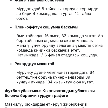
Жаңы тайпалык система
Мурдагыдай 8 тайпанын ордуна турнирде
ар бири 4 командадан турган 12 тайпа
болот.
Плей-оффтун кошумча баскычы
Эми тайпадан 16 эмес, 32 команда чыгат. Ар
бир тайпанын эң мыкты эки командасы
жана үчүнчү орунду ээлеген эң мыкты сегиз
команда кийинки баскычка өтөт.
Натыйжада 1/16 финал стадиясы кошулду.
Рекорддук масштаб
Мурунку дүйнө чемпионаттарындагы 64
беттештин ордуна күйөрмандарды 39
күндүн ичинде 104 кызыктуу оюн күтөт.
Футбол убактысы: Кыргызстандын убактысы
боюнча биринчи турдун графиги
Маанилүү оюндарды өткөрүп жибербеңиз!