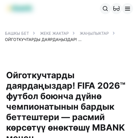
MBANK өнүмдөрү
MJunior
MPlus
MBusiness
MKassa
M
БАШКЫ БЕТ
ЖЕКЕ ЖАКТАР
ЖАҢЫЛЫКТАР
ОЙГОТКУЧТАРДЫ ДАЯРДАҢЫЗДАР! FIFA 2026™ ФУТБОЛ БОЮНЧА ДҮЙНӨ ЧЕМПИОНАТЫНЫН БАРДЫК БЕТТЕШТЕРИ — РАСМИЙ КӨРСӨТҮҮ ӨНӨКТӨШҮ MBANK МЕНЕН
Ойготкучтарды
даярдаңыздар! FIFA 2026™
футбол боюнча дүйнө
чемпионатынын бардык
беттештери — расмий
көрсөтүү өнөктөшү MBANK
менен