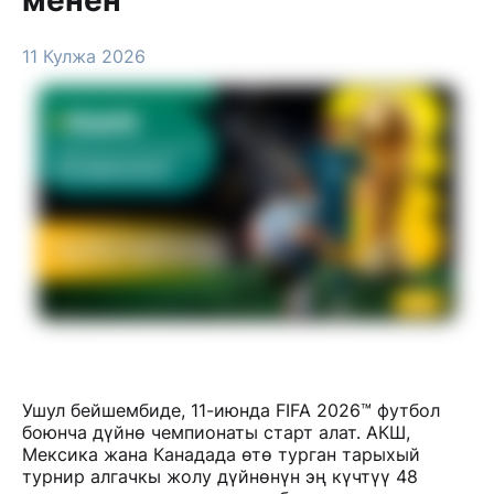
11 Кулжа 2026
Ушул бейшембиде, 11-июнда FIFA 2026™ футбол
боюнча дүйнө чемпионаты старт алат. АКШ,
Мексика жана Канадада өтө турган тарыхый
турнир алгачкы жолу дүйнөнүн эң күчтүү 48