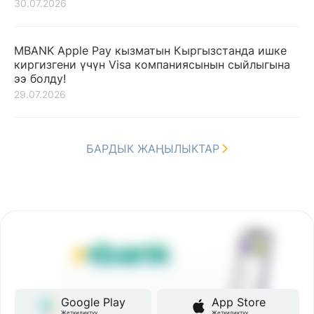
30.07.2026
MBANK Apple Pay кызматын Кыргызстанда ишке
киргизгени үчүн Visa компаниясынын сыйлыгына
ээ болду!
29.07.2026
БАРДЫК ЖАҢЫЛЫКТАР
Google Play
App Store
Жеткиликтүү
Жеткиликтүү