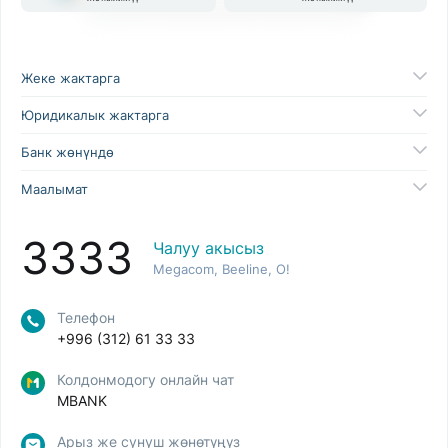
Жеке жактарга
Юридикалык жактарга
Банк жөнүндө
Маалымат
3333
Чалуу акысыз
Megacom, Beeline, O!
Телефон
+996 (312) 61 33 33
Колдонмодогу онлайн чат
MBANK
Арыз же сунуш жөнөтүңүз