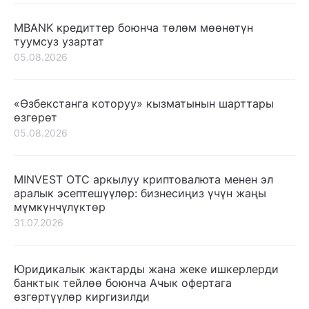
MBANK кредиттер боюнча төлөм мөөнөтүн
туумсуз узартат
05.08.2026
«Өзбекстанга которуу» кызматынын шарттары
өзгөрөт
05.08.2026
MINVEST OTC аркылуу криптовалюта менен эл
аралык эсептешүүлөр: бизнесиңиз үчүн жаңы
мүмкүнчүлүктөр
31.07.2026
Юридикалык жактарды жана жеке ишкерлерди
банктык тейлөө боюнча Ачык офертага
өзгөртүүлөр киргизилди