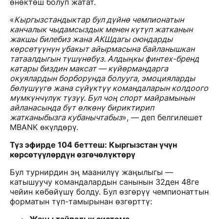
өнөктөш болуп жатат.
«
Кыргызстандыктар бул дүйнө чемпионатын
канчалык чыдамсыздык менен күтүп жатканын
жакшы билебиз жана АКШдагы оюндарды
көрсөтүүнүн убакыт айырмасына байланышкан
татаалдыгын түшүнөбүз. Алдыңкы финтех-бренд
катары биздин максат — күйөрмандарга
окуялардын борборунда болууга, эмоцияларды
бөлүшүүгө жана сүйүктүү командаларын колдоого
мүмкүнчүлүк түзүү. Бул чоң спорт майрамынын
айланасында бүт өлкөнү бириктирип
жатканыбызга кубанычтабыз
», — деп белгилешет
MBANK өкүлдөрү.
Түз эфирде 104 беттеш: Кыргызстан үчүн
көрсөтүүлөрдүн өзгөчөлүктөрү
Бул турнирдин эң маанилүү жаңылыгы —
катышуучу командалардын санынын 32ден 48ге
чейин көбөйүшү болду. Бул өзгөрүү чемпионаттын
форматын түп-тамырынан өзгөрттү: