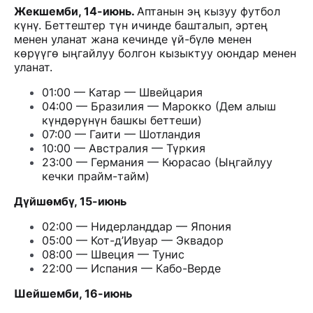
Жекшемби, 14-июнь.
Аптанын эң кызуу футбол
күнү. Беттештер түн ичинде башталып, эртең
менен уланат жана кечинде үй-бүлө менен
көрүүгө ыңгайлуу болгон кызыктуу оюндар менен
уланат.
01:00 — Катар — Швейцария
04:00 — Бразилия — Марокко (Дем алыш
күндөрүнүн башкы беттеши)
07:00 — Гаити — Шотландия
10:00 — Австралия — Түркия
23:00 — Германия — Кюрасао (Ыңгайлуу
кечки прайм-тайм)
Дүйшөмбү, 15-июнь
02:00 — Нидерланддар — Япония
05:00 — Кот-д’Ивуар — Эквадор
08:00 — Швеция — Тунис
22:00 — Испания — Кабо-Верде
Шейшемби, 16-июнь