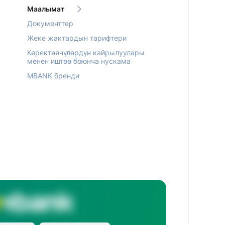
Маалымат
Документтер
Жеке жактардын тарифтери
Керектөөчүлөрдүн кайрылуулары
менен иштөө боюнча нускама
MBANK бренди