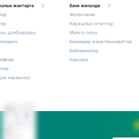
алык жактарга
Банк жөнүндө
тар
Жетекчилик
тер
Каржылык отчеттор
акы долбоорлору
Мүлктү сатуу
епилдиги
Бөлүмдөр жана банкоматтар
Байланыштар
ейфтер
Карьера
итив
ык каржылоо