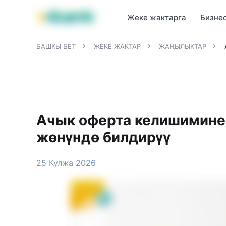
MBANK өнүмдөрү
MJunior
MPlus
MBusiness
MKassa
M
Жеке жактарга
Бизне
БАШКЫ БЕТ
ЖЕКЕ ЖАКТАР
ЖАҢЫЛЫКТАР
Ачык оферта келишимине 
жөнүндө билдирүү
25 Кулжа 2026