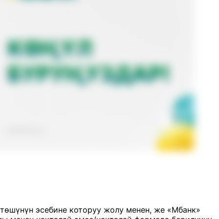
төшүнүн эсебине которуу жолу менен, же «Мбанк»