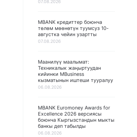
07.08.2026
MBANK кредиттер боюнча
төлөм мөөнөтүн туумсуз 10-
августка чейин узартты
07.08.2026
Маанилүү маалымат:
Техникалык жаңыртуудан
кийинки MBusiness
кызматынын иштеши тууралуу
06.08.2026
MBANK Euromoney Awards for
Excellence 2026 версиясы
боюнча Кыргызстандын мыкты
банкы деп табылды
06.08.2026