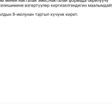
ы менен накталай эмес/накталай формада берилүүчү
келишимине өзгөртүүлөр киргизилгендигин маалымдайт
лдын 9-июлунан тартып күчүнө кирет.