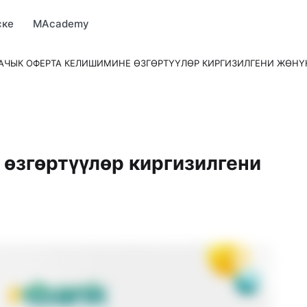
Market
MBonus
MTravel
MInvest
MProfi
MTicket
MPay
ске
MAcademy
АЧЫК ОФЕРТА КЕЛИШИМИНЕ ӨЗГӨРТҮҮЛӨР КИРГИЗИЛГЕНИ ЖӨН
өзгөртүүлөр киргизилгени