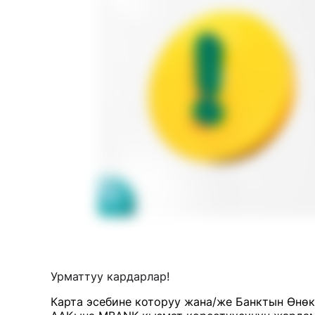
Урматтуу кардарлар!
Карта эсебине которуу жана/же Банктын Өнөк