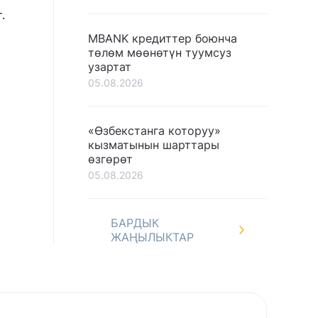
.
MBANK кредиттер боюнча
төлөм мөөнөтүн туумсуз
узартат
05.08.2026
«Өзбекстанга которуу»
кызматынын шарттары
өзгөрөт
05.08.2026
БАРДЫК
ЖАҢЫЛЫКТАР