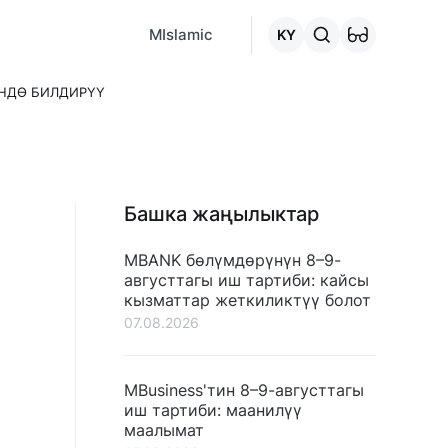
MCafe
Mashina.kg
House.kg
Онлайн-кредит
"Кредитт
MIslamic
KY
ҮНДӨ БИЛДИРҮҮ
Башка жаңылыктар
MBANK бөлүмдөрүнүн 8–9-
августтагы иш тартиби: кайсы
кызматтар жеткиликтүү болот
07.08.2026
MBusiness'тин 8–9-августтагы
иш тартиби: маанилүү
маалымат