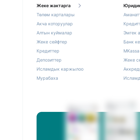
Жеке жактарга
Юридик
Төлөм карталары
Аманат
Акча которуулар
Кредит
Алтын куймалар
Эмгек 
Жеке сейфтер
Банк к
Кредиттер
MKassa
Депозиттер
Жеке с
Исламдык каржылоо
Аккред
Мурабаха
Исламд