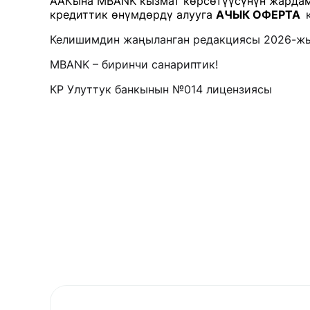
ААКына MBANK кызмат көрсөтүүсүнүн жардам
кредиттик өнүмдөрдү алууга
АЧЫК ОФЕРТА
Келишимдин жаңыланган редакциясы 2026-жы
MBANK – биринчи санариптик!
КР Улуттук банкынын №014 лицензиясы