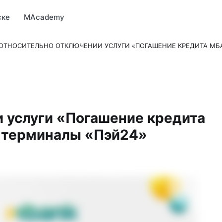
Market
MBonus
MTravel
MInvest
MProfi
MTicket
MPay
ске
MAcademy
ОТНОСИТЕЛЬНО ОТКЛЮЧЕНИИ УСЛУГИ «ПОГАШЕНИЕ КРЕДИТА МБА
 услуги «Погашение кредита
 терминалы «Пэй24»