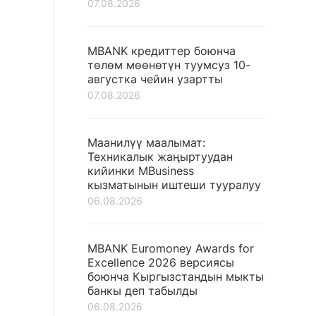
07.08.2026
MBANK кредиттер боюнча
төлөм мөөнөтүн туумсуз 10-
августка чейин узартты
07.08.2026
Маанилүү маалымат:
Техникалык жаңыртуудан
кийинки MBusiness
кызматынын иштеши тууралуу
06.08.2026
MBANK Euromoney Awards for
Excellence 2026 версиясы
боюнча Кыргызстандын мыкты
банкы деп табылды
06.08.2026