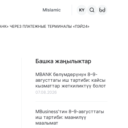
MCafe
Mashina.kg
House.kg
Онлайн-кредит
"Кредитт
MIslamic
KY
НК» ЧЕРЕЗ ПЛАТЕЖНЫЕ ТЕРМИНАЛЫ «ПЭЙ24»
Башка жаңылыктар
MBANK бөлүмдөрүнүн 8–9-
августтагы иш тартиби: кайсы
кызматтар жеткиликтүү болот
07.08.2026
MBusiness'тин 8–9-августтагы
иш тартиби: маанилүү
маалымат