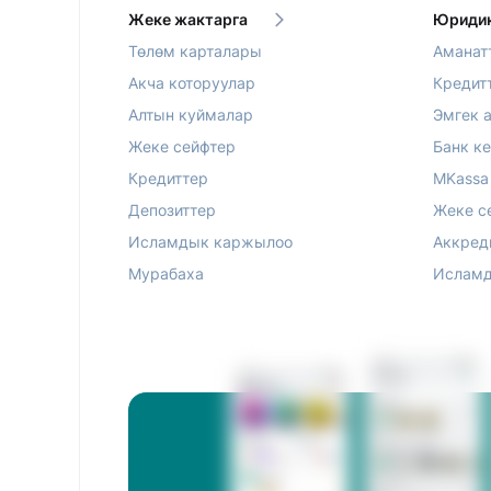
Жеке жактарга
Юридик
Төлөм карталары
Аманат
Акча которуулар
Кредит
Алтын куймалар
Эмгек 
Жеке сейфтер
Банк к
Кредиттер
MKassa
Депозиттер
Жеке с
Исламдык каржылоо
Аккред
Мурабаха
Исламд