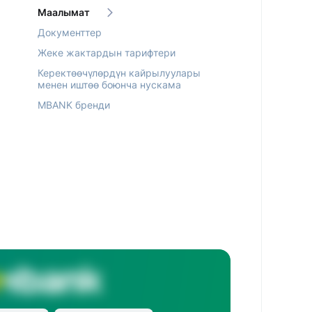
Маалымат
Документтер
Жеке жактардын тарифтери
Керектөөчүлөрдүн кайрылуулары
менен иштөө боюнча нускама
MBANK бренди