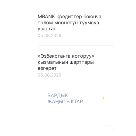
MBANK кредиттер боюнча
төлөм мөөнөтүн туумсуз
узартат
05.08.2026
«Өзбекстанга которуу»
кызматынын шарттары
өзгөрөт
05.08.2026
БАРДЫК
ЖАҢЫЛЫКТАР