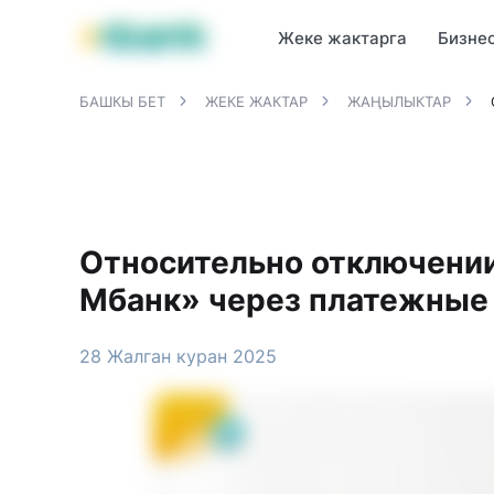
MBANK өнүмдөрү
MJunior
MPlus
MBusiness
MKassa
M
Жеке жактарга
Бизне
БАШКЫ БЕТ
ЖЕКЕ ЖАКТАР
ЖАҢЫЛЫКТАР
Относительно отключении
Мбанк» через платежные
28 Жалган куран 2025