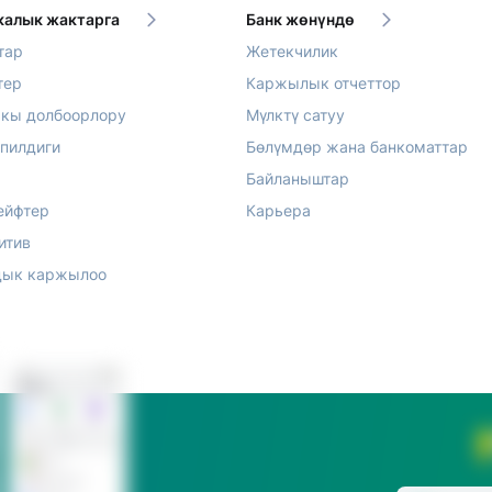
алык жактарга
Банк жөнүндө
тар
Жетекчилик
тер
Каржылык отчеттор
акы долбоорлору
Мүлктү сатуу
епилдиги
Бөлүмдөр жана банкоматтар
Байланыштар
ейфтер
Карьера
итив
ык каржылоо