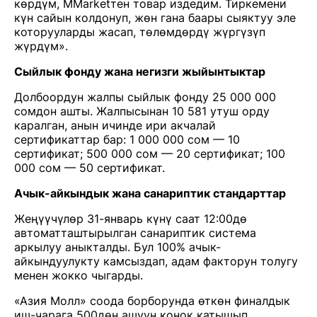
көрдүм, MMarketтен товар издедим. Тиркемени
күн сайын колдонуп, жөн гана баары сыяктуу эле
которууларды жасап, төлөмдөрдү жүргүзүп
жүрдүм».
Сыйлык фонду жана негизги жыйынтыктар
Долбоордун жалпы сыйлык фонду 25 000 000
сомдон ашты. Жалпысынан 10 581 утуш орду
каралган, анын ичинде ири акчалай
сертификаттар бар: 1 000 000 сом — 10
сертификат; 500 000 сом — 20 сертификат; 100
000 сом — 50 сертификат.
Ачык-айкындык жана санариптик стандарттар
Жеңүүчүлөр 31-январь күнү саат 12:00дө
автоматташтырылган санариптик система
аркылуу аныкталды. Бул 100% ачык-
айкындуулукту камсыздап, адам факторун толугу
менен жокко чыгарды.
«Азия Молл» соода борборунда өткөн финалдык
иш-чарага 500дөн ашуун конок катышып,