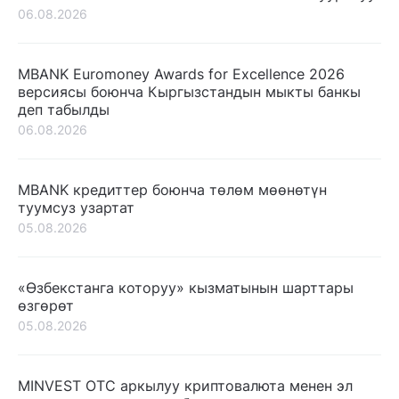
06.08.2026
MBANK Euromoney Awards for Excellence 2026
версиясы боюнча Кыргызстандын мыкты банкы
деп табылды
06.08.2026
MBANK кредиттер боюнча төлөм мөөнөтүн
туумсуз узартат
05.08.2026
«Өзбекстанга которуу» кызматынын шарттары
өзгөрөт
05.08.2026
MINVEST OTC аркылуу криптовалюта менен эл