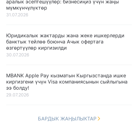
аралык эсептешүүлөр: бизнесиңиз үчүн жаңы
мүмкүнчүлүктөр
31.07.2026
Юридикалык жактарды жана жеке ишкерлерди
банктык тейлөө боюнча Ачык офертага
өзгөртүүлөр киргизилди
30.07.2026
MBANK Apple Pay кызматын Кыргызстанда ишке
киргизгени үчүн Visa компаниясынын сыйлыгына
ээ болду!
29.07.2026
БАРДЫК ЖАҢЫЛЫКТАР