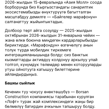
2026-жылдын 15-февралында «Азия Молл» соода
борборунда биз Кыргызстандагы санариптик
экосистемабызды өнүктүрүүгө багытталган
масштабдуу демилге — «Байгелер марафонун»
салтанаттуу жыйынтыктадык.
Долбоор төрт айга созулду — 2025-жылдын
октябрынан 2026-жылдын 31-январына чейин —
жана өлкө боюнча миңдеген кардарларыбызды
бириктирди. «Марафондун» өзгөчөлүгү анын
толук түрдө мобилдик тиркемеге
интеграцияланышында болду: сиз банктык
кызматтарды активдүү колдонуу аркылуу упай
топтоп, күнүмдүк төлөмдөр менен которууларды
утуш ойнотууга катышуу билеттерине
айландырдыңыз.
Башкы сыйлык
Кеченин туу чокусу өнөктөшүбүз — Borsan
Construction компаниясы тарабынан курулган
«Лофт» турак жай комплексиндеги жаңы бир
бөлмөлүү батирдин ачкычын тапшыруу болду.