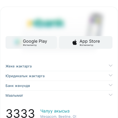
Google Play
App Store
Жеткиликтүү
Жеткиликтүү
Жеке жактарга
Юридикалык жактарга
Банк жөнүндө
Маалымат
3333
Чалуу акысыз
Megacom, Beeline, O!