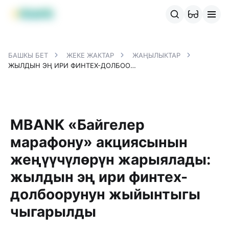
MBANK өнүмдөрү
MJunior
MPlus
MBusiness
MKassa
M
БАШКЫ БЕТ
ЖЕКЕ ЖАКТАР
ЖАҢЫЛЫКТАР
ЖЫЛДЫН ЭҢ ИРИ ФИНТЕХ-ДОЛБООРУНУН ЖЫЙЫНТЫГЫ ЧЫГАРЫЛДЫ
MBANK «Байгелер
марафону» акциясынын
жеңүүчүлөрүн жарыялады:
жылдын эң ири финтех-
долбоорунун жыйынтыгы
чыгарылды