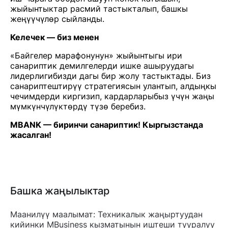
жыйынтыктар расмий тастыкталып, башкы
жеңүүчүлөр сыйланды.
Келечек — биз менен
«Байгелер марафонунун» жыйынтыгы ири
санариптик демилгелерди ишке ашыруудагы
лидерлигибизди дагы бир жолу тастыктады. Биз
санариптештирүү стратегиясын улантып, алдыңкы
чечимдерди киргизип, кардарларыбыз үчүн жаңы
мүмкүнчүлүктөрдү түзө беребиз.
MBANK — биринчи санариптик! Кыргызстанда
жасалган!
Башка жаңылыктар
Маанилүү маалымат: Техникалык жаңыртуудан
кийинки MBusiness кызматынын иштеши тууралуу