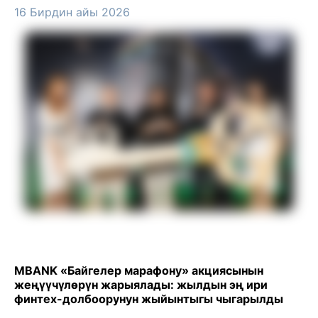
16 Бирдин айы 2026
MBANK «Байгелер марафону» акциясынын
жеңүүчүлөрүн жарыялады: жылдын эң ири
финтех-долбоорунун жыйынтыгы чыгарылды