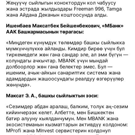
Жеңүүчү сыйлыгын коноктордун кол чабуусу
жана эстрада жылдыздары Freeman 996, Tamga
жана Айдана Деканын коштоосунда алды.
Ишенбаев Максатбек Бейшенбекович, «МБанк»
ААК Башкармасынын төрагасы:
«Миңдеген күнүмдүк төлөмдөр башкы сыйлыкка
мүмкүнчүлүккө айланды. Кимдир бирөө үчүн бул
тиркемедеги жөн гана сандар эле, ал эми бүгүн —
колундагы ачкычтар. MBANK үчүн мындай
долбоорлор жөн гана белектер эмес. Бул —
ишеним, ачык-айкын санариптик система жана
адамдардын жашоосундагы реалдуу өзгөрүүлөр
жөнүндө».
Максат Э. А., башкы сыйлыктын ээси:
«Сезимдер абдан аралаш, балким, толук аң-сезим
кийинчерээк келет. Албетте, мен Бишкектен
батир алууну кыялданчумун. Мен MBANK жана
экосистеманын кызматтарын активдүү колдоном:
MProfi жана MInvest сервистерин колдонуп