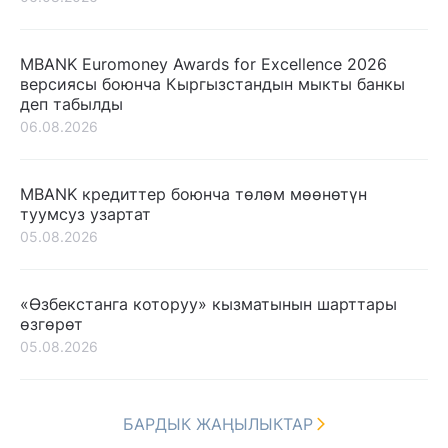
MBANK Euromoney Awards for Excellence 2026
версиясы боюнча Кыргызстандын мыкты банкы
деп табылды
06.08.2026
MBANK кредиттер боюнча төлөм мөөнөтүн
туумсуз узартат
05.08.2026
«Өзбекстанга которуу» кызматынын шарттары
өзгөрөт
05.08.2026
БАРДЫК ЖАҢЫЛЫКТАР