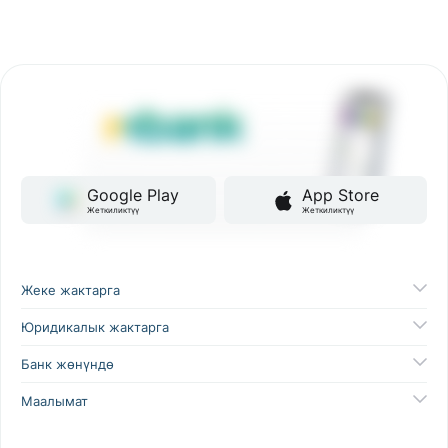
Google Play
App Store
Жеткиликтүү
Жеткиликтүү
Жеке жактарга
Юридикалык жактарга
Банк жөнүндө
Маалымат