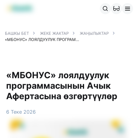
MBANK өнүмдөрү
MJunior
MPlus
MBusiness
MKassa
M
БАШКЫ БЕТ
ЖЕКЕ ЖАКТАР
ЖАҢЫЛЫКТАР
«МБОНУС» ЛОЯЛДУУЛУК ПРОГРАММАСЫНЫН АЧЫК АФЕРТАСЫНА ӨЗГӨРТҮҮЛӨР
«МБОНУС» лоялдуулук
программасынын Ачык
Афертасына өзгөртүүлөр
6 Теке 2026