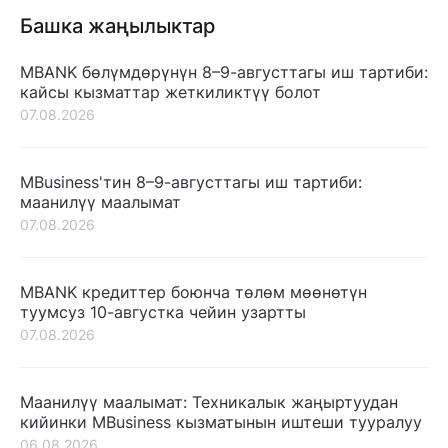
Башка жаңылыктар
MBANK бөлүмдөрүнүн 8–9-августтагы иш тартиби:
кайсы кызматтар жеткиликтүү болот
07.08.2026
MBusiness'тин 8–9-августтагы иш тартиби:
маанилүү маалымат
07.08.2026
MBANK кредиттер боюнча төлөм мөөнөтүн
туумсуз 10-августка чейин узартты
07.08.2026
Маанилүү маалымат: Техникалык жаңыртуудан
кийинки MBusiness кызматынын иштеши тууралуу
06.08.2026