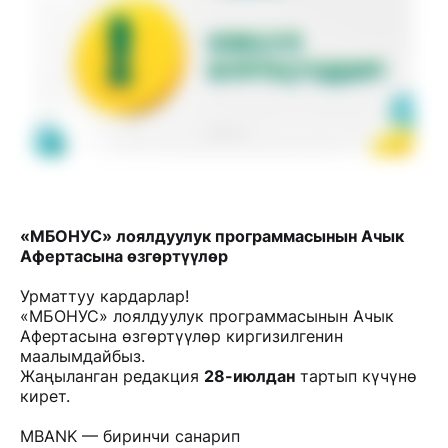
«МБОНУС» лоялдуулук программасынын Ачык
Афертасына өзгөртүүлөр
Урматтуу кардарлар!
«МБОНУС» лоялдуулук программасынын Ачык
Афертасына өзгөртүүлөр киргизилгенин
маалымдайбыз.
Жаңыланган редакция
28-июлдан
тартып күчүнө
кирет.
MBANK — биринчи санарип