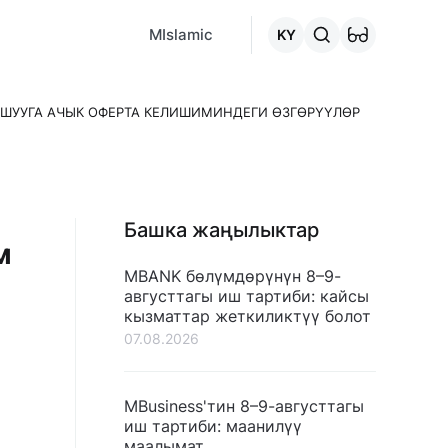
MCafe
Mashina.kg
House.kg
Онлайн-кредит
"Кредитт
MIslamic
KY
ШУУГА АЧЫК ОФЕРТА КЕЛИШИМИНДЕГИ ӨЗГӨРҮҮЛӨР
Башка жаңылыктар
м
MBANK бөлүмдөрүнүн 8–9-
августтагы иш тартиби: кайсы
кызматтар жеткиликтүү болот
07.08.2026
MBusiness'тин 8–9-августтагы
иш тартиби: маанилүү
маалымат