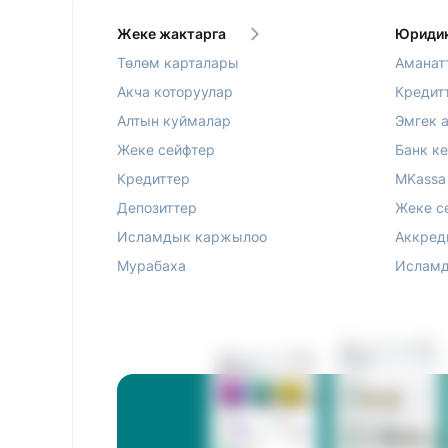
Жеке жактарга
Юридик
Төлөм карталары
Аманат
Акча которуулар
Кредит
Алтын куймалар
Эмгек 
Жеке сейфтер
Банк к
Кредиттер
MKassa
Депозиттер
Жеке с
Исламдык каржылоо
Аккред
Мурабаха
Исламд