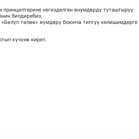
м принциптерине негизделген өнүмдөрдү туташтыруу
енин билдиребиз.
 «Бөлүп төлөө» өүмдөрү боюнча типтүү келишимдерге
тып күчүнө кирет.