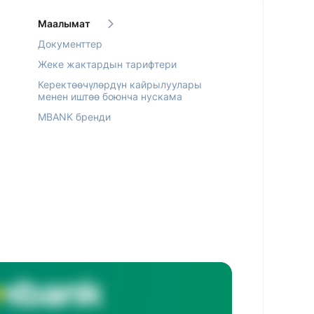
Маалымат
Документтер
Жеке жактардын тарифтери
Керектөөчүлөрдүн кайрылуулары
менен иштөө боюнча нускама
MBANK бренди