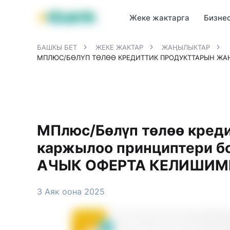
MBANK өнүмдөрү
MJunior
MPlus
MBusiness
MKassa
M
Жеке жактарга
Бизне
БАШКЫ БЕТ
ЖЕКЕ ЖАКТАР
ЖАҢЫЛЫКТАР
МПЛЮС/БӨЛҮП ТӨЛӨӨ КРЕДИТТИК ПРОДУКТТАРЫН ЖА
МПлюс/Бөлүп төлөө кред
каржылоо принциптери б
АЧЫК ОФЕРТА КЕЛИШИМИн
3 Аяк оона 2025