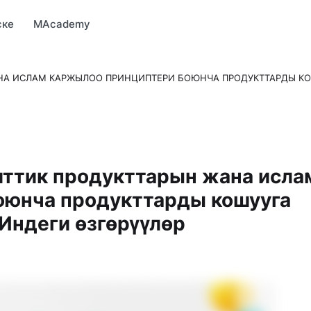
Market
MBonus
MTravel
MInvest
MProfi
MTicket
MPay
ске
MAcademy
НА ИСЛАМ КАРЖЫЛОО ПРИНЦИПТЕРИ БОЮНЧА ПРОДУКТТАРДЫ КО
иттик продукттарын жана исла
оюнча продукттарды кошууга
деги өзгөрүүлөр