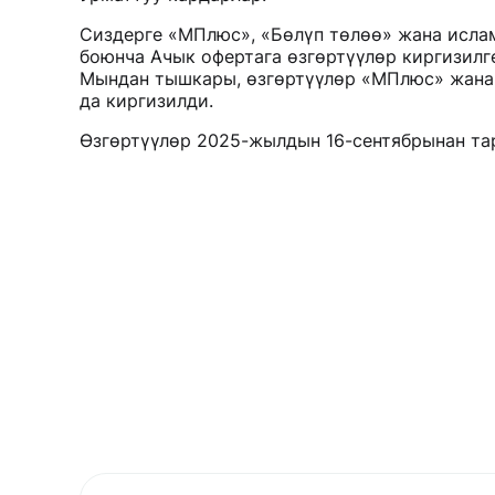
Сиздерге «МПлюс», «Бөлүп төлөө» жана исла
боюнча Ачык офертага өзгөртүүлөр киргизилг
Мындан тышкары, өзгөртүүлөр «МПлюс» жана
да киргизилди.
Өзгөртүүлөр 2025-жылдын 16-сентябрынан тар