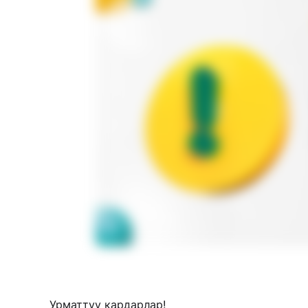
Урматтуу кардарлар!