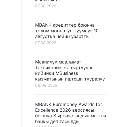
07.08.2026
MBANK кредиттер боюнча
төлөм мөөнөтүн туумсуз 10-
августка чейин узартты
07.08.2026
Маанилүү маалымат:
Техникалык жаңыртуудан
кийинки MBusiness
кызматынын иштеши тууралуу
06.08.2026
MBANK Euromoney Awards for
Excellence 2026 версиясы
боюнча Кыргызстандын мыкты
банкы деп табылды