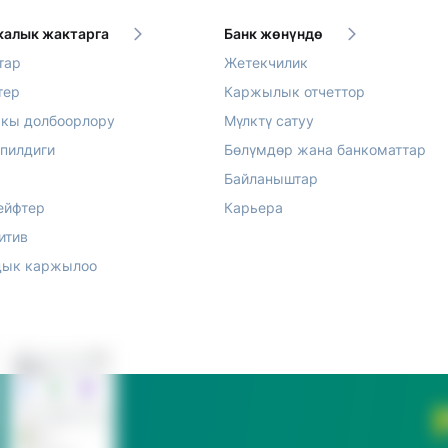
алык жактарга
Банк жөнүндө
тар
Жетекчилик
тер
Каржылык отчеттор
акы долбоорлору
Мүлктү сатуу
епилдиги
Бөлүмдөр жана банкоматтар
Байланыштар
ейфтер
Карьера
итив
ык каржылоо