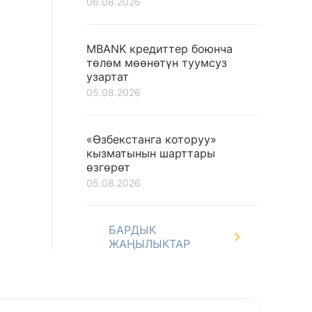
06.08.2026
MBANK кредиттер боюнча
төлөм мөөнөтүн туумсуз
узартат
05.08.2026
«Өзбекстанга которуу»
кызматынын шарттары
өзгөрөт
05.08.2026
БАРДЫК
ЖАҢЫЛЫКТАР