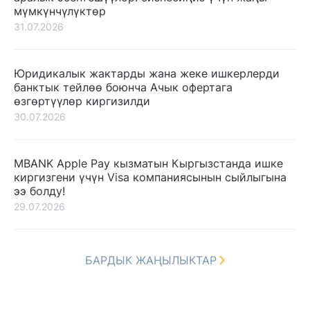
мүмкүнчүлүктөр
31.07.2026
Юридикалык жактарды жана жеке ишкерлерди
банктык тейлөө боюнча Ачык офертага
өзгөртүүлөр киргизилди
30.07.2026
MBANK Apple Pay кызматын Кыргызстанда ишке
киргизгени үчүн Visa компаниясынын сыйлыгына
ээ болду!
29.07.2026
БАРДЫК ЖАҢЫЛЫКТАР