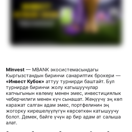
MInvest
— MBANK экосистемасындагы
Кыргызстандын биринчи санариптик брокери —
«Инвест Кубок»
аттуу турнирди баштайт. Бул
турнирде биринчи жолу катышуучулар
капчыгынын көлөмү менен эмес, инвестициялык
чеберчилиги менен күч сынашат. Жеңүүчү эң көп
каражат салган адам эмес, портфелинин эң
жогорку кирешелүүлүгүн көрсөткөн катышуучу
болот. Демек, байге үчүн ар бир адам ат салыша
алат.