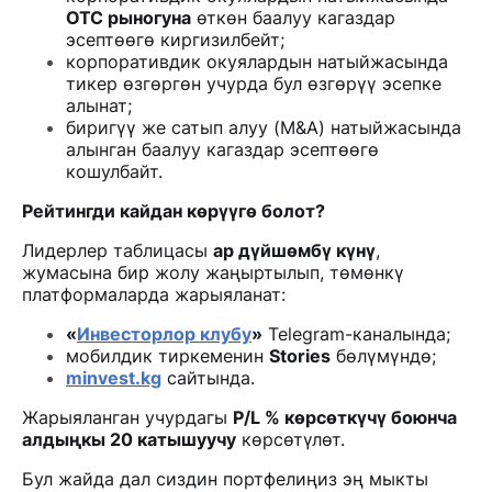
OTC рыногуна
өткөн баалуу кагаздар
эсептөөгө киргизилбейт;
корпоративдик окуялардын натыйжасында
тикер өзгөргөн учурда бул өзгөрүү эсепке
алынат;
биригүү же сатып алуу (M&A) натыйжасында
алынган баалуу кагаздар эсептөөгө
кошулбайт.
Рейтингди кайдан көрүүгө болот?
Лидерлер таблицасы
ар дүйшөмбү күнү
,
жумасына бир жолу жаңыртылып, төмөнкү
платформаларда жарыяланат:
«
Инвесторлор клубу
»
Telegram-каналында;
мобилдик тиркеменин
Stories
бөлүмүндө;
minvest.kg
сайтында.
Жарыяланган учурдагы
P/L % көрсөткүчү боюнча
алдыңкы 20 катышуучу
көрсөтүлөт.
Бул жайда дал сиздин портфелиңиз эң мыкты