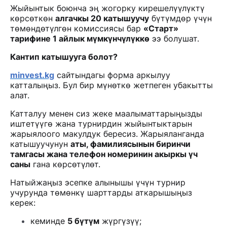
Жыйынтык боюнча эң жогорку кирешелүүлүктү
көрсөткөн
алгачкы 20 катышуучу
бүтүмдөр үчүн
төмөндөтүлгөн комиссиясы бар
«Старт»
тарифине 1 айлык мүмкүнчүлүккө
ээ болушат.
Кантип катышууга болот?
minvest.kg
сайтындагы форма аркылуу
катталыңыз. Бул бир мүнөткө жетпеген убакытты
алат.
Катталуу менен сиз жеке маалыматтарыңызды
иштетүүгө жана турнирдин жыйынтыктарын
жарыялоого макулдук бересиз. Жарыяланганда
катышуучунун
аты, фамилиясынын биринчи
тамгасы жана телефон номеринин акыркы үч
саны
гана көрсөтүлөт.
Натыйжаңыз эсепке алынышы үчүн турнир
учурунда төмөнкү шарттарды аткарышыңыз
керек:
кеминде
5 бүтүм
жүргүзүү;