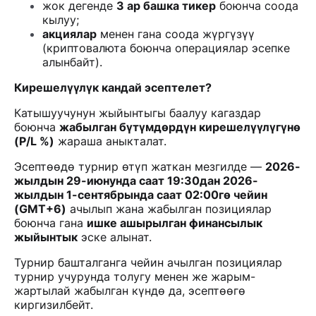
жок дегенде
3 ар башка тикер
боюнча соода
кылуу;
акциялар
менен гана соода жүргүзүү
(криптовалюта боюнча операциялар эсепке
алынбайт).
Кирешелүүлүк кандай эсептелет?
Катышуучунун жыйынтыгы баалуу кагаздар
боюнча
жабылган бүтүмдөрдүн кирешелүүлүгүнө
(P/L %)
жараша аныкталат.
Эсептөөдө турнир өтүп жаткан мезгилде —
2026-
жылдын 29-июнунда саат 19:30дан 2026-
жылдын 1-сентябрында саат 02:00гө чейин
(GMT+6)
ачылып жана жабылган позициялар
боюнча гана
ишке ашырылган финансылык
жыйынтык
эске алынат.
Турнир башталганга чейин ачылган позициялар
турнир учурунда толугу менен же жарым-
жартылай жабылган күндө да, эсептөөгө
киргизилбейт.