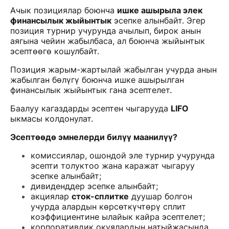
Ачык позициялар боюнча
ишке ашырыла элек
финансылык жыйынтык
эсепке алынбайт. Эгер
позиция турнир учурунда ачылып, бирок анын
аягына чейин жабылбаса, ал боюнча жыйынтык
эсептөөгө кошулбайт.
Позиция жарым-жартылай жабылган учурда анын
жабылган бөлүгү боюнча ишке ашырылган
финансылык жыйынтык гана эсептелет.
Баалуу кагаздарды эсептен чыгарууда
LIFO
ыкмасы колдонулат.
Эсептөөдө эмнелерди билүү маанилүү?
комиссиялар, ошондой эле турнир учурунда
эсепти толуктоо жана каражат чыгаруу
эсепке алынбайт;
дивиденддер эсепке алынбайт;
акциялар
сток-сплитке
дуушар болгон
учурда алардын көрсөткүчтөрү сплит
коэффициентине ылайык кайра эсептелет;
корпоративдик окуялардын натыйжасында