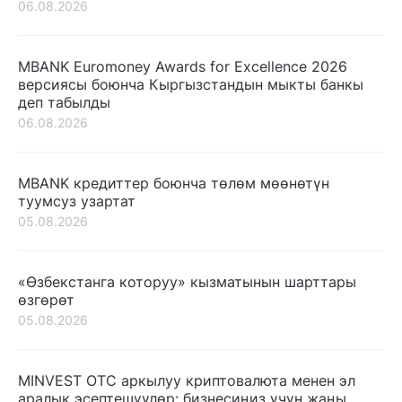
06.08.2026
MBANK Euromoney Awards for Excellence 2026
версиясы боюнча Кыргызстандын мыкты банкы
деп табылды
06.08.2026
MBANK кредиттер боюнча төлөм мөөнөтүн
туумсуз узартат
05.08.2026
«Өзбекстанга которуу» кызматынын шарттары
өзгөрөт
05.08.2026
MINVEST OTC аркылуу криптовалюта менен эл
аралык эсептешүүлөр: бизнесиңиз үчүн жаңы