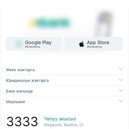
Google Play
App Store
Жеткиликтүү
Жеткиликтүү
Жеке жактарга
Юридикалык жактарга
Банк жөнүндө
Маалымат
3333
Чалуу акысыз
Megacom, Beeline, O!