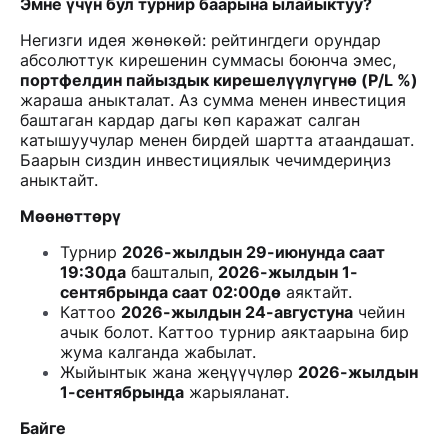
Эмне үчүн бул турнир баарына ылайыктуу?
Негизги идея жөнөкөй: рейтингдеги орундар
абсолюттук кирешенин суммасы боюнча эмес,
портфелдин пайыздык кирешелүүлүгүнө (P/L %)
жараша аныкталат. Аз сумма менен инвестиция
баштаган кардар дагы көп каражат салган
катышуучулар менен бирдей шартта атаандашат.
Баарын сиздин инвестициялык чечимдериңиз
аныктайт.
Мөөнөттөрү
Турнир
2026-жылдын 29-июнунда саат
19:30да
башталып,
2026-жылдын 1-
сентябрында саат 02:00дө
аяктайт.
Каттоо
2026-жылдын 24-августуна
чейин
ачык болот. Каттоо турнир аяктаарына бир
жума калганда жабылат.
Жыйынтык жана жеңүүчүлөр
2026-жылдын
1-сентябрында
жарыяланат.
Байге