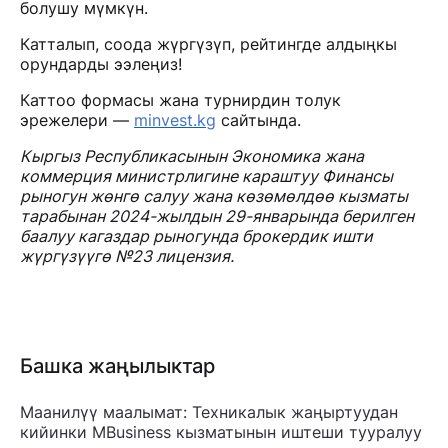
болушу мүмкүн.
Катталып, соода жүргүзүп, рейтингде алдыңкы
орундарды ээлеңиз!
Каттоо формасы жана турнирдин толук
эрежелери —
minvest.kg
сайтында.
Кыргыз Республикасынын Экономика жана
коммерция министрлигине караштуу Финансы
рыногун жөнгө салуу жана көзөмөлдөө кызматы
тарабынан 2024-жылдын 29-январында берилген
баалуу кагаздар рыногунда брокердик ишти
жүргүзүүгө №23 лицензия.
Башка жаңылыктар
Маанилүү маалымат: Техникалык жаңыртуудан
кийинки MBusiness кызматынын иштеши тууралуу