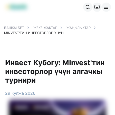
MBANK өнүмдөрү
MJunior
MPlus
MBusiness
MKassa
M
БАШКЫ БЕТ
ЖЕКЕ ЖАКТАР
ЖАҢЫЛЫКТАР
MINVEST'ТИН ИНВЕСТОРЛОР ҮЧҮН АЛГАЧКЫ ТУРНИРИ
Инвест Кубогу: MInvest'тин
инвесторлор үчүн алгачкы
турнири
29 Кулжа 2026