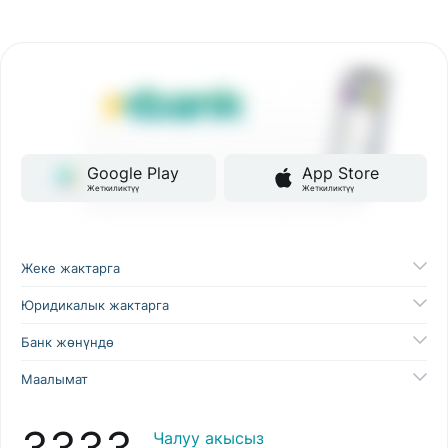
Google Play
App Store
Жеткиликтүү
Жеткиликтүү
Жеке жактарга
Юридикалык жактарга
Банк жөнүндө
Маалымат
3333
Чалуу акысыз