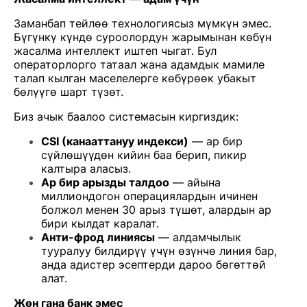
Заманбап тейлөө технологиясыз мүмкүн эмес.
Бүгүнкү күндө суроолордун жарымынан көбүн
жасалма интеллект иштеп чыгат. Бул
операторлорго татаал жана адамдык мамиле
талап кылган маселелерге көбүрөөк убакыт
бөлүүгө шарт түзөт.
Биз ачык баалоо системасын киргиздик:
CSI (канааттануу индекси)
— ар бир
сүйлөшүүдөн кийин баа берип, пикир
калтыра аласыз.
Ар бир арызды талдоо
— айына
миллиондогон операциялардын ичинен
болжол менен 30 арыз түшөт, алардын ар
бири кылдат каралат.
Анти-фрод линиясы
— алдамчылык
тууралуу билдирүү үчүн өзүнчө линия бар,
анда адистер эсептерди дароо бөгөттөй
алат.
Жөн гана банк эмес