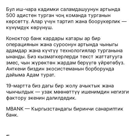
Бул иш-чара кадимки саламдашуунун артында
500 адистен турган чоң команда турганын
көрсөттү. Алар үчүн тартип жана боорукерлик —
күнүмдүк көрүнүш.
Коноктор банк кардары катары ар бир
операциянын жана суроонун артында чыныгы
адамдар жана күчтүү технологиялар турганына
ынанды. Биз кызматкерлерди текст жаттатууга
эмес, чын жүрөктөн жардам берүүгө үйрөтөбүз.
Анткени биздин экосистеманын борборунда
дайыма Адам турат.
19-мартта биз дагы бир жолу ачыктык жана
чынчылдык — узак мөөнөттүү ишенимдин негизги
фактору экенин далилдедик.
MBANK — Кыргызстандагы биринчи санариптик
банк.