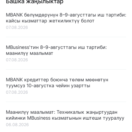
Башка жаңылыктар
MBANK бөлүмдөрүнүн 8–9-августтагы иш тартиби:
кайсы кызматтар жеткиликтүү болот
07.08.2026
MBusiness'тин 8–9-августтагы иш тартиби:
маанилүү маалымат
07.08.2026
MBANK кредиттер боюнча төлөм мөөнөтүн
туумсуз 10-августка чейин узартты
07.08.2026
Маанилүү маалымат: Техникалык жаңыртуудан
кийинки MBusiness кызматынын иштеши тууралуу
06.08.2026