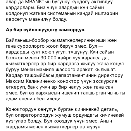
алар да MBANKтын бүгүнкү күндөгү активдүү
кардарлары. Биз үчүн алардын күн сайын
колдонуп жаткан системанын кандай иштээрин
көрсөтүү маанилүү болду.
Ар бир сүйлөшүүдөгү камкордук.
Байланыш-борбор кызматкерлеринин иши жөн
гана суроолорго жооп берүү эмес. Бул —
кардарды кунт коюп угуп, түшүнүү. Күн сайын
болжол менен 30 000 кайрылуу каралса да,
кызматкерлер ар бир кардарга жылуу жана көңүл
буруу менен мамиле жасоого аракет кылышат.
Кардар тажрыйбасы департаментинин директору
Максим Калиниченко коноктор үчүн экскурсия
өткөрүп, банк үчүн ар бир чалуу жөн гана сан
эмес, бул өз каржысын ишенип тапшырган чыныгы
адам экенин белгиледи.
Коноктордун көңүлүн бурган кичинекей деталь,
бул операторлордун жумуш ордундагы кичинекей
күзгүлөр болду. Бул кооздук үчүн эмес. Анын
жардамы менен кызматкерлер өз жүзүн