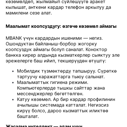
көзөмөлдөп, жылмайып сүйлөшүүгө аракет
кылышат, анткени кардар телефон аркылуу да
мамилени сезе алат.
Маалымат коопсуздугу: өзгөчө көзөмөл аймагы
MBANK үчүн кардардын ишеними — негиз.
Ошондуктан байланыш-борбор жогорку
коопсуздук аймагы болуп саналат. Коноктор
банкка кирер алдында кызматкерлер сыяктуу эле
эрежелерге баш ийип, текшерүүдөн өтүштү:
Мобилдик түзмөктөрдү тапшыруу. Сүрөткө
тартуучу каражаттарга тыюу салынат.
Маалыматтык гигиена режими.
Компьютерлерде тышкы сайттар жана
мессенджерлер бөгөттөлгөн.
Катуу көзөмөл. Ар бир кардар профилинин
ачылышы системада катталат. Негизсиз
кирүү болсо, дароо кызматтык иликтөө
башталат.
Жасалма интеллект — адам үчүн