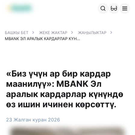
MBANK өнүмдөрү
MJunior
MPlus
MBusiness
MKassa
M
БАШКЫ БЕТ
ЖЕКЕ ЖАКТАР
ЖАҢЫЛЫКТАР
MBANK ЭЛ АРАЛЫК КАРДАРЛАР КҮНҮНДӨ ӨЗ ИШИН ИЧИНЕН КӨРСӨТТҮ.
«Биз үчүн ар бир кардар
маанилүү»: MBANK Эл
аралык кардарлар күнүндө
өз ишин ичинен көрсөттү.
23 Жалган куран 2026