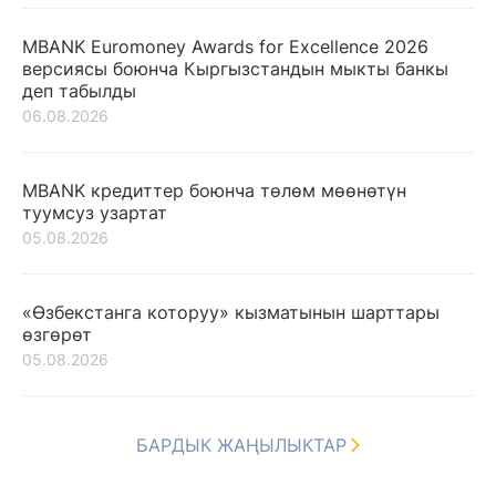
MBANK Euromoney Awards for Excellence 2026
версиясы боюнча Кыргызстандын мыкты банкы
деп табылды
06.08.2026
MBANK кредиттер боюнча төлөм мөөнөтүн
туумсуз узартат
05.08.2026
«Өзбекстанга которуу» кызматынын шарттары
өзгөрөт
05.08.2026
БАРДЫК ЖАҢЫЛЫКТАР