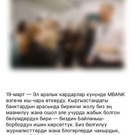
19-март — Эл аралык кардарлар күнүндө MBANK
өзгөчө иш-чара өткөрдү. Кыргызстандагы
банктардын арасында биринчи жолу биз эң
маанилүү жана ошол эле учурда жабык болгон
бөлүмдөрдүн бири — биздин Байланыш-
борбордун ишин көрсөттүк. Биз белгилүү
журналисттерди жана блогерлерди чакырдык,