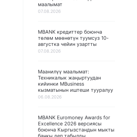
маалымат
07.08.2026
MBANK кредиттер боюнча
төлөм мөөнөтүн туумсуз 10-
августка чейин узартты
07.08.2026
Маанилүү маалымат:
Техникалык жаңыртуудан
кийинки MBusiness
кызматынын иштеши тууралуу
06.08.2026
MBANK Euromoney Awards for
Excellence 2026 версиясы
боюнча Кыргызстандын мыкты
банкы деп табылды