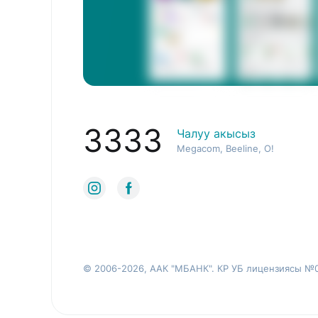
3333
Чалуу акысыз
Megacom, Beeline, O!
© 2006-2026, ААК "МБАНК". КР УБ лицензиясы №