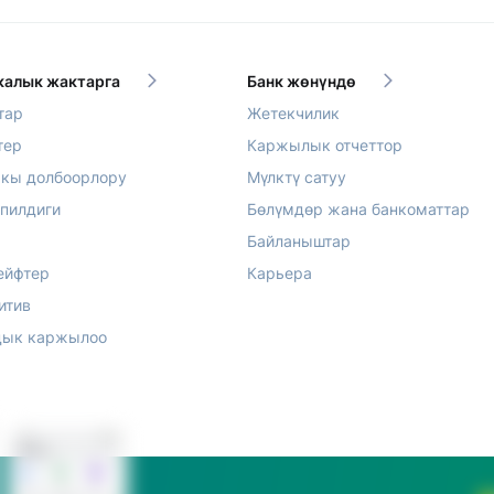
алык жактарга
Банк жөнүндө
тар
Жетекчилик
тер
Каржылык отчеттор
акы долбоорлору
Мүлктү сатуу
епилдиги
Бөлүмдөр жана банкоматтар
Байланыштар
ейфтер
Карьера
итив
ык каржылоо