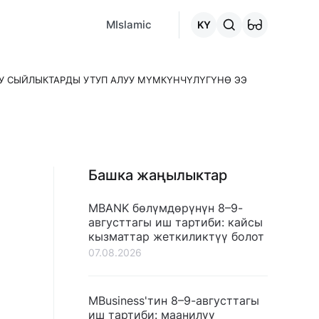
MCafe
Mashina.kg
House.kg
Онлайн-кредит
"Кредитт
MIslamic
KY
УУ СЫЙЛЫКТАРДЫ УТУП АЛУУ МҮМКҮНЧҮЛҮГҮНӨ ЭЭ
Башка жаңылыктар
MBANK бөлүмдөрүнүн 8–9-
августтагы иш тартиби: кайсы
кызматтар жеткиликтүү болот
07.08.2026
MBusiness'тин 8–9-августтагы
иш тартиби: маанилүү