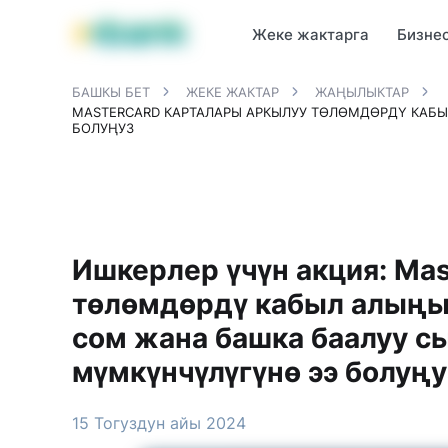
MBANK өнүмдөрү
MJunior
MPlus
MBusiness
MKassa
M
Жеке жактарга
Бизне
БАШКЫ БЕТ
ЖЕКЕ ЖАКТАР
ЖАҢЫЛЫКТАР
MASTERCARD КАРТАЛАРЫ АРКЫЛУУ ТӨЛӨМДӨРДҮ КАБЫ
БОЛУҢУЗ
Ишкерлер үчүн акция: Mas
төлөмдөрдү кабыл алыңы
сом жана башка баалуу с
мүмкүнчүлүгүнө ээ болуңу
15 Тогуздун айы 2024