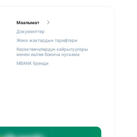
Маалымат
Документтер
Жеке жактардын тарифтери
Керектөөчүлөрдүн кайрылуулары
менен иштөө боюнча нускама
MBANK бренди