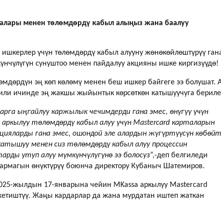
рталары менен төлөмдөрдү кабыл алыңыз жана баалуу
ишкерлер үчүн төлөмдөрдү кабыл алууну жөнөкөйлөштүрүү ган
үнчүлүгүн сунуштоо менен пайдалуу акцияны ишке киргизүүдө!
өмдөрдүн эң көп көлөмү менен беш ишкер байгеге ээ болушат. 
гили ичинде эң жакшы жыйынтык көрсөткөн катышуучуга бериле
арга ыңгайлуу каржылык чечимдерди гана эмес, өнүгүү үчүн
аркылуу төлөмдөрдү кабыл алуу үчүн Mastercard карталарын
кцияларды гана эмес, ошондой эле алардын жүгүртүүсүн көбөйт
катышуу менен сиз төлөмдөрдү кабыл алуу процессин
рды утуп алуу мүмкүнчүлүгүнө ээ болосуз
”,-деп белгиледи
армагын өнүктүрүү боюнча директору Кубаныч Шатемиров.
025-жылдын 17-январына чейин MKassa аркылуу Mastercard
жетиштүү. Жаңы кардарлар да жана мурдатан иштеп жаткан