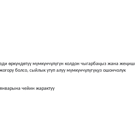
зди өркүндөтүү мүмкүнчүлүгүн колдон чыгарбаңыз жана жеңиш
 жогору болсо, сыйлык утуп алуу мүмкүнчүлүгүңүз ошончолук
январына чейин жарактуу