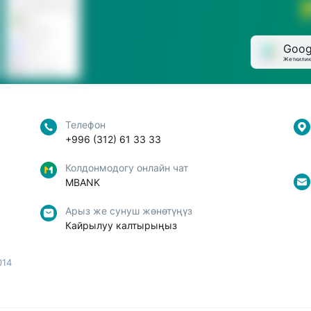
Goog
Жеткилик
Телефон
+996 (312) 61 33 33
Колдонмодогу онлайн чат
MBANK
Арыз же сунуш жөнөтүңүз
Кайрылуу калтырыңыз
014