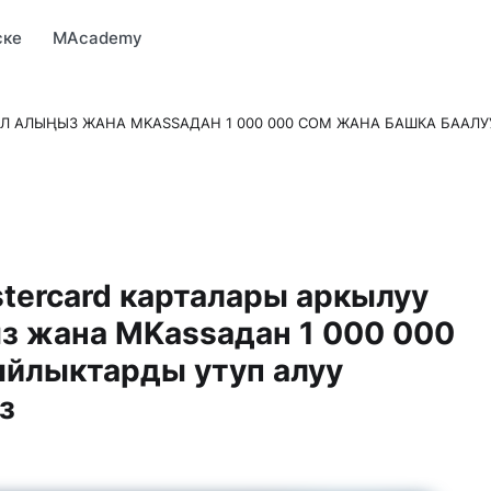
Market
MBonus
MTravel
MInvest
MProfi
MTicket
MPay
ске
MAcademy
Л АЛЫҢЫЗ ЖАНА MKASSAДАН 1 000 000 СОМ ЖАНА БАШКА БААЛ
tercard карталары аркылуу
з жана MKassaдан 1 000 000
ыйлыктарды утуп алуу
з