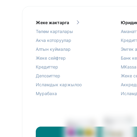
Жеке жактарга
Юридик
Төлөм карталары
Аманат
Акча которуулар
Кредит
Алтын куймалар
Эмгек 
Жеке сейфтер
Банк к
Кредиттер
MKassa
Депозиттер
Жеке с
Исламдык каржылоо
Аккред
Мурабаха
Исламд