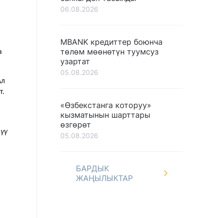
06.08.2026
MBANK кредиттер боюнча
төлөм мөөнөтүн туумсуз
а
узартат
05.08.2026
Ал
т.
«Өзбекстанга которуу»
кызматынын шарттары
өзгөрөт
үү
05.08.2026
БАРДЫК
ЖАҢЫЛЫКТАР