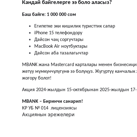
Кандай байгелерге ээ боло аласыз?
Баш байге: 1 000 000 сом
Египетке эки кишилик туристтик сапар
iPhone 15 телефондору
Дайсон чаң соргучтары
MacBook Air ноутбуктары
Дайсон аба тазалагычтар
MBANK жана Mastercard карталары менен бизнесиңи
жетүу мүмкүнчүлүгүнө ээ болуңуз. Жүгүртүү канчалык
жогору болот!
Акция 2024-жылдын 15-октябрынан 2025-жылдын 17-
MBANK – Биринчи санарип!
КР УБ № 014 лицензиясы
Акциянын эрежелери