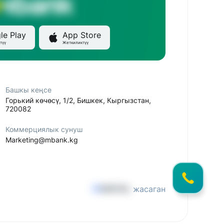
le Play
App Store
түү
Жеткиликтүү
Башкы кеңсе
Горький көчөсү, 1/2, Бишкек, Кыргызстан,
720082
Коммерциялык сунуш
Marketing@mbank.kg
жасаган