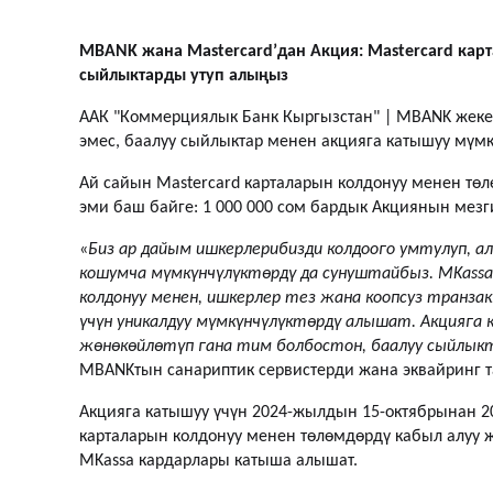
MBANK жана Mastercard
’дан Акция: Mastercard ка
сыйлыктарды утуп алыңыз
ААК "Коммерциялык Банк Кыргызстан" | MBANK жеке 
эмес, баалуу сыйлыктар менен акцияга катышуу мүмк
Ай сайын Mastercard карталарын колдонуу менен төл
эми баш байге: 1 000 000 сом бардык Акциянын мез
«
Биз ар дайым ишкерлерибизди колдоого умтулуп, ал
кошумча мүмкүнчүлүктөрдү да сунуштайбыз. MKassa 
колдонуу менен, ишкерлер тез жана коопсуз транза
үчүн уникалдуу мүмкүнчүлүктөрдү алышат.
Акцияга 
жөнөкөйлөтүп гана тим болбостон, баалуу сыйлыкта
MBANKтын санариптик сервистерди жана эквайринг т
Акцияга катышуу үчүн 2024-жылдын 15-октябрынан 2
карталарын колдонуу менен төлөмдөрдү кабыл алуу 
MKassa кардарлары катыша алышат.