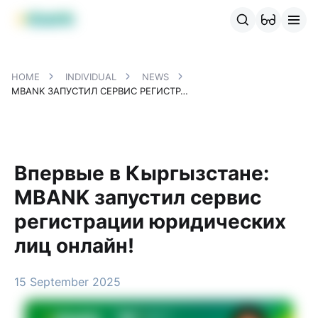
MBANK Products
MJunior
MPlus
MBusiness
MKassa
MM
HOME
INDIVIDUAL
NEWS
MBANK ЗАПУСТИЛ СЕРВИС РЕГИСТРАЦИИ ЮРИДИЧЕСКИХ ЛИЦ ОНЛАЙН!
Впервые в Кыргызстане:
MBANK запустил сервис
регистрации юридических
лиц онлайн!
15 September 2025