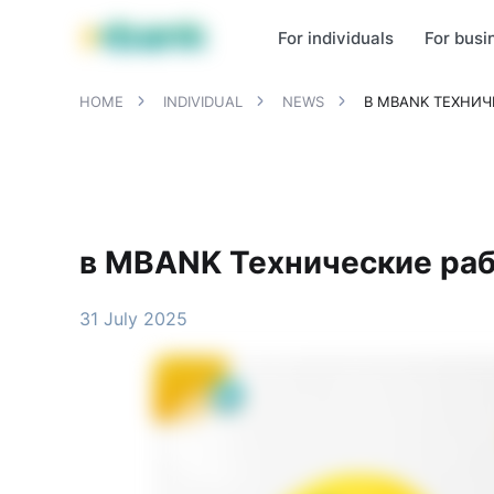
MBANK Products
MJunior
MPlus
MBusiness
MKassa
MM
For individuals
For busi
HOME
INDIVIDUAL
NEWS
В MBANK ТЕХНИЧ
в MBANK Технические раб
31 July 2025