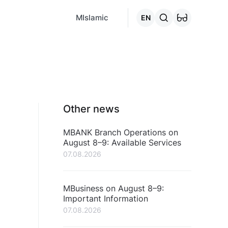
MCafe
Mashina.kg
House.kg
Online - credits
Go to the "C
MIslamic
EN
Other news
MBANK Branch Operations on
August 8–9: Available Services
07.08.2026
MBusiness on August 8–9:
Important Information
07.08.2026