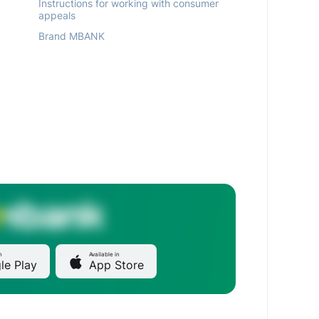
Instructions for working with consumer
appeals
Brand MBANK
n
Available in
le Play
App Store