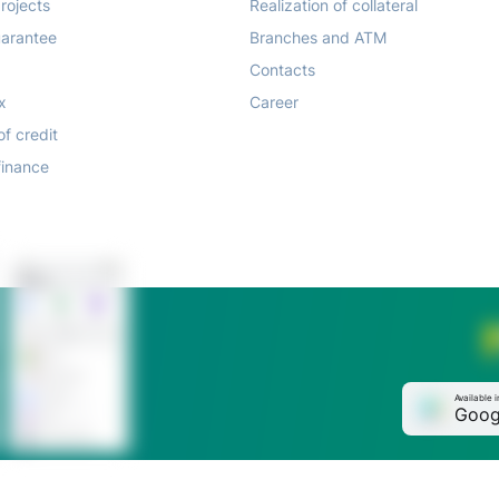
rojects
Realization of collateral
arantee
Branches and ATM
Contacts
x
Career
of credit
finance
Available i
Goog