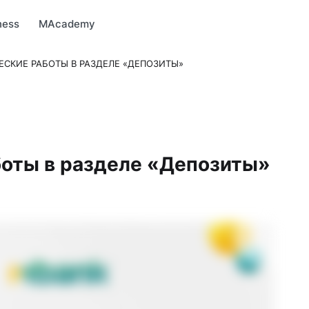
arket
MBonus
MTravel
MInvest
MProfi
MTicket
MPay
ness
MAcademy
ЕСКИЕ РАБОТЫ В РАЗДЕЛЕ «ДЕПОЗИТЫ»
оты в разделе «Депозиты»