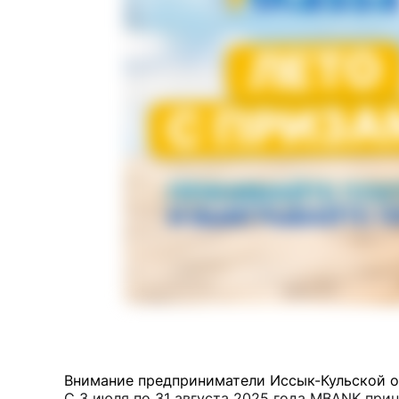
Внимание предприниматели Иссык-Кульской об
С 3 июля по 31 августа 2025 года MBANK при