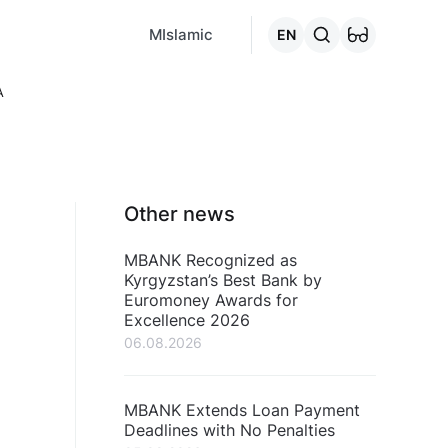
MCafe
Mashina.kg
House.kg
Online - credits
Go to the "C
MIslamic
EN
A
Other news
MBANK Recognized as
Kyrgyzstan’s Best Bank by
Euromoney Awards for
Excellence 2026
06.08.2026
MBANK Extends Loan Payment
Deadlines with No Penalties