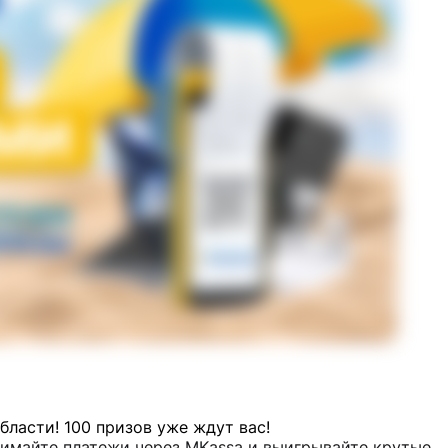
ласти! 100 призов уже ждут вас!
нимайте платежи через MKassa и выигрывайте крутые