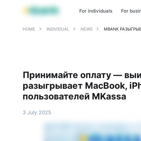
MBANK Products
MJunior
MPlus
MBusiness
MKassa
MM
For individuals
For busi
HOME
INDIVIDUAL
NEWS
MBANK РАЗЫГРЫВ
Принимайте оплату — вы
разыгрывает MacBook, iPh
пользователей MKassa
3 July 2025