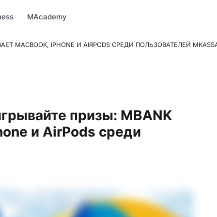
arket
MBonus
MTravel
MInvest
MProfi
MTicket
MPay
ness
MAcademy
АЕТ MACBOOK, IPHONE И AIRPODS СРЕДИ ПОЛЬЗОВАТЕЛЕЙ MKASS
игрывайте призы: MBANK
one и AirPods среди