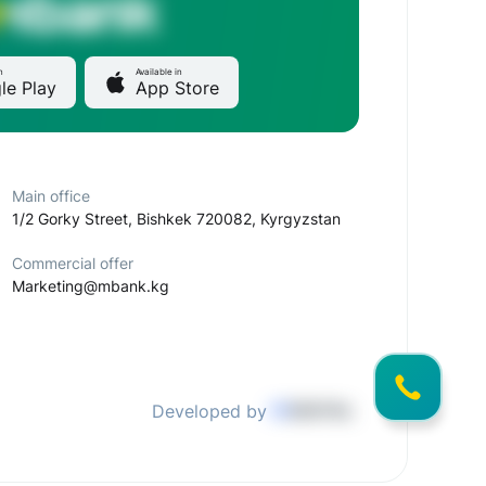
n
Available in
le Play
App Store
Main office
1/2 Gorky Street, Bishkek 720082, Kyrgyzstan
Commercial offer
Marketing@mbank.kg
Developed by