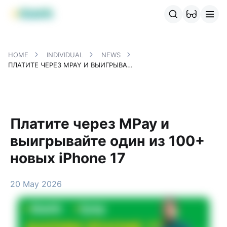
MBANK Products
MJunior
MPlus
MBusiness
MKassa
MM
HOME
INDIVIDUAL
NEWS
ПЛАТИТЕ ЧЕРЕЗ MPAY И ВЫИГРЫВАЙТЕ ОДИН ИЗ 100+ НОВЫХ IPHONE 17
Платите через MPay и
выигрывайте один из 100+
новых iPhone 17
20 May 2026