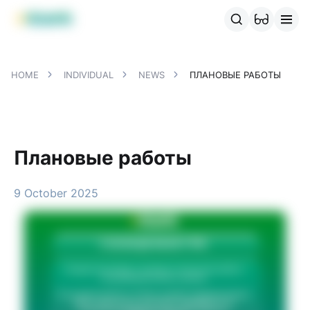
MBANK Products
MJunior
MPlus
MBusiness
MKassa
MM
HOME
INDIVIDUAL
NEWS
ПЛАНОВЫЕ РАБОТЫ
Плановые работы
9 October 2025