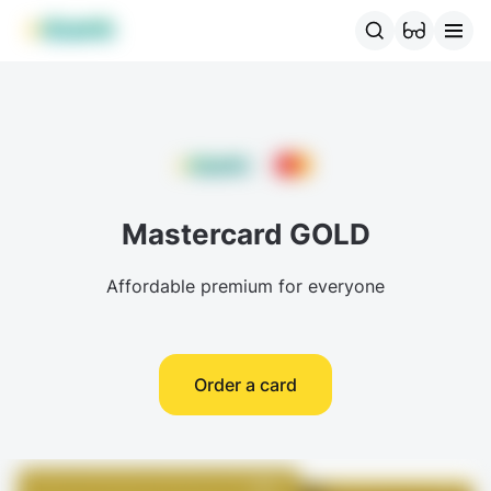
MBANK Products
MJunior
MPlus
MBusiness
MKassa
MM
Mastercard GOLD
Affordable premium for everyone
Order a card