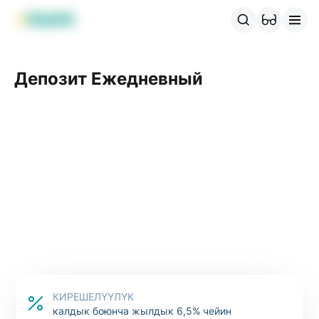
MBANK өнүмдөрү
MJunior
MPlus
MBusiness
MKassa
M
Депозит Ежедневный
КИРЕШЕЛҮҮЛҮК
калдык боюнча жылдык 6,5% чейин