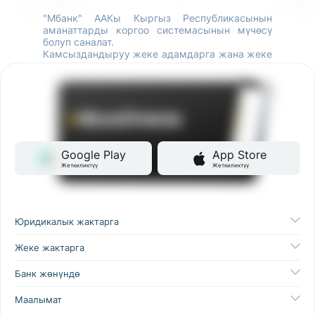
"Mбанк" ААКы Кыргыз Республикасынын
аманаттарды коргоо системасынын мүчөсү
болуп саналат.
Камсыздандыруу жеке адамдарга жана жеке
ишкердик менен алектенген адамдарга
карата гана колдонулат.
Google Play
App Store
Жеткиликтүү
Жеткиликтүү
Юридикалык жактарга
Жеке жактарга
Банк жөнүндө
Маалымат