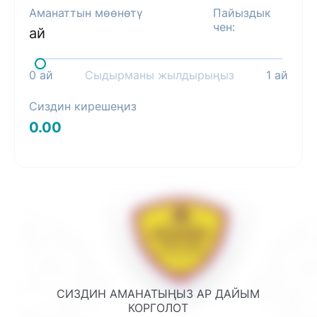
Аманаттын мөөнөтү
Пайыздык
чен:
ай
0
ай
Сыдырманы жылдырыңыз
1
ай
Сиздин кирешеңиз
0.00
СИЗДИН АМАНАТЫҢЫЗ АР ДАЙЫМ
КОРГОЛОТ