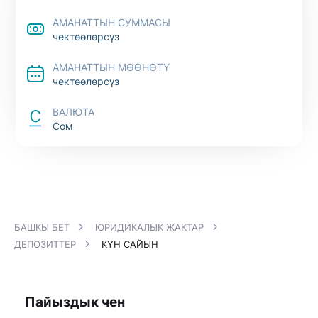
АМАНАТТЫН СУММАСЫ
чектөөлөрсүз
АМАНАТТЫН МӨӨНӨТҮ
чектөөлөрсүз
ВАЛЮТА
Сом
БАШКЫ БЕТ
ЮРИДИКАЛЫК ЖАКТАР
ДЕПОЗИТТЕР
КҮН САЙЫН
Пайыздык чен