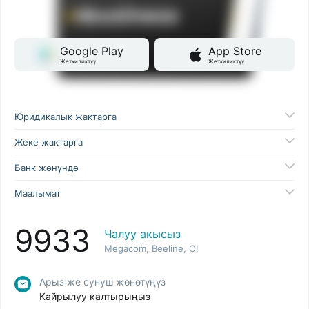
Google Play
App Store
Жеткиликтүү
Жеткиликтүү
Юридикалык жактарга
Жеке жактарга
Банк жөнүндө
Маалымат
9933
Чалуу акысыз
Megacom, Beeline, O!
Арыз же сунуш жөнөтүңүз
Кайрылуу калтырыңыз