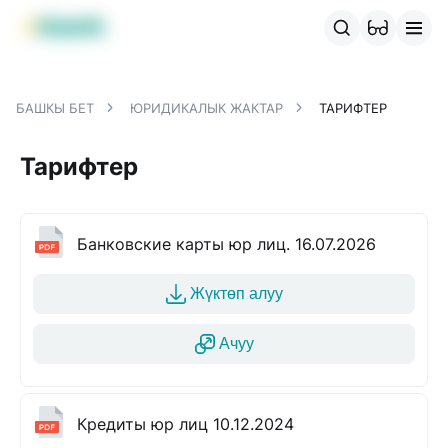
MBANK өнүмдөрү
MJunior
MPlus
MBusiness
MKassa
M
БАШКЫ БЕТ
ЮРИДИКАЛЫК ЖАКТАР
ТАРИФТЕР
Тарифтер
Банковские карты юр лиц. 16.07.2026
Жүктөп алуу
Ачуу
Кредиты юр лиц 10.12.2024