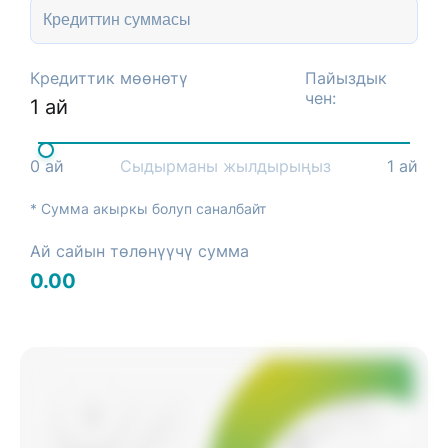
Кредиттик мөөнөтү
Пайыздык
чен:
1
ай
0
ай
Сыдырманы жылдырыңыз
1
ай
* Сумма акыркы болуп саналбайт
Ай сайын төлөнүүчү сумма
0.00