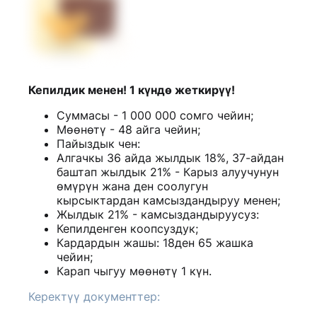
Кепилдик менен! 1 күндө жеткирүү!
Суммасы - 1 000 000 сомго чейин;
Мөөнөтү - 48 айга чейин;
Пайыздык чен:
Алгачкы 36 айда жылдык 18%, 37-айдан
баштап жылдык 21% - Карыз алуучунун
өмүрүн жана ден соолугун
кырсыктардан камсыздандыруу менен;
Жылдык 21% - камсыздандыруусуз:
Кепилденген коопсуздук;
Кардардын жашы: 18ден 65 жашка
чейин;
Карап чыгуу мөөнөтү 1 күн.
Керектүү документтер: