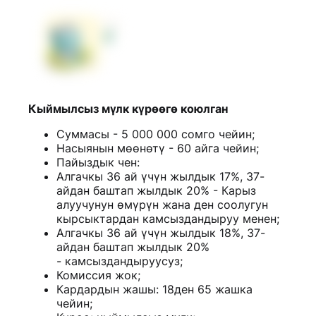
Кыймылсыз мүлк күрөөгө коюлган
Суммасы - 5 000 000 сомго чейин;
Насыянын мөөнөтү - 60 айга чейин;
Пайыздык чен:
Алгачкы 36 ай үчүн жылдык 17%, 37-
айдан баштап жылдык 20% - Карыз
алуучунун өмүрүн жана ден соолугун
кырсыктардан камсыздандыруу менен;
Алгачкы 36 ай үчүн жылдык 18%, 37-
айдан баштап жылдык 20%
- камсыздандыруусуз;
Комиссия жок;
Кардардын жашы: 18ден 65 жашка
чейин;