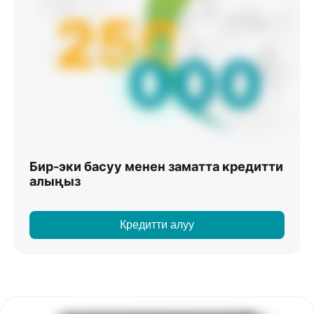
Бир-эки басуу менен заматта кредитти
алыңыз
Кредитти алуу