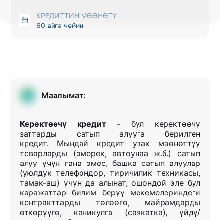
КРЕДИТТИН МӨӨНӨТҮ
60 айга чейин
Маалымат:
Керектөөчү кредит
- бул керектөөчү
заттарды сатып алууга берилген
кредит. Мындай кредит узак мөөнөттүү
товарларды (эмерек, автоунаа ж.б.) сатып
алуу үчүн гана эмес, башка сатып алуулар
(уюлдук телефондор, тиричилик техникасы,
тамак-аш) үчүн да алынат, ошондой эле бул
каражаттар билим берүү мекемелериндеги
контракттарды төлөөгө, майрамдарды
өткөрүүгө, каникулга (саякатка), үйдү/