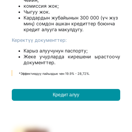
чейин;
комиссия жок;
Чыгуу жок.
Кардардын жубайынын 300 000 (үч жүз
миң) сомдон ашкан кредиттер боюнча
кредит алууга макулдугу.
Керектүү документтер:
Карыз алуучунун паспорту;
Жеке учурларда кирешени ырастоочу
документтер.
*Эффективдүү пайыздык чен 19.9% - 28,72%.
Кредит алуу