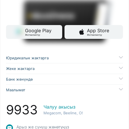
Google Play
App Store
Жеткиликтүү
Жеткиликтүү
Юридикалык жактарга
Жеке жактарга
Банк жөнүндө
Маалымат
9933
Чалуу акысыз
Megacom, Beeline, O!
Арыз же сунуш жөнөтүңүз