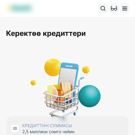
MBANK өнүмдөрү
MJunior
MPlus
MBusiness
MKassa
M
Керектөө кредиттери
КРЕДИТТИН СУММАСЫ
2,5 миллион сомго чейин