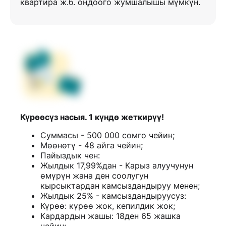
квартира ж.б. оңдоого жумшалышы мүмкүн.
Күрөөсүз насыя. 1 күндө жеткирүү!
Суммасы - 500 000 сомго чейин;
Мөөнөтү - 48 айга чейин;
Пайыздык чен:
Жылдык 17,99%дан - Карыз алуучунун
өмүрүн жана ден соолугун
кырсыктардан камсыздандыруу менен;
Жылдык 25% - камсыздандыруусуз:
Күрөө: күрөө жок, кепилдик жок;
Кардардын жашы: 18ден 65 жашка