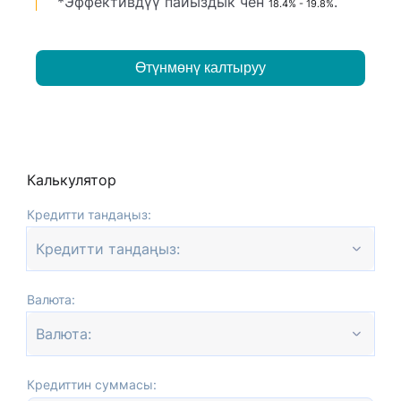
*Эффективдүү пайыздык чен
.
18.4% - 19.8%
Өтүнмөнү калтыруу
Калькулятор
Кредитти тандаңыз:
Кредитти тандаңыз:
Валюта:
Валюта:
Кредиттин суммасы: