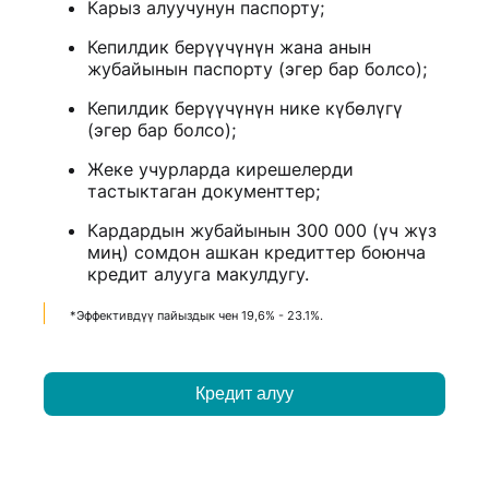
Карыз алуучунун паспорту;
Кепилдик берүүчүнүн жана анын
жубайынын паспорту (эгер бар болсо);
Кепилдик берүүчүнүн нике күбөлүгү
(эгер бар болсо);
Жеке учурларда кирешелерди
тастыктаган документтер;
Кардардын жубайынын 300 000 (үч жүз
миң) сомдон ашкан кредиттер боюнча
кредит алууга макулдугу.
*Эффективдүү пайыздык чен 19,6% - 23.1%.
Кредит алуу