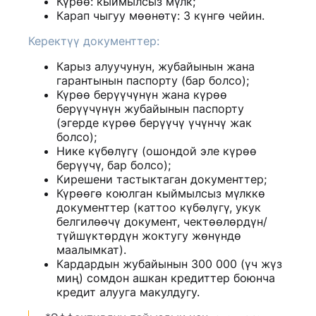
Күрөө: кыймылсыз мүлк;
Карап чыгуу мөөнөтү: 3 күнгө чейин.
Керектүү документтер:
Карыз алуучунун, жубайынын жана
гарантынын паспорту (бар болсо);
Күрөө берүүчүнүн жана күрөө
берүүчүнүн жубайынын паспорту
(эгерде күрөө берүүчү үчүнчү жак
болсо);
Нике күбөлүгү (ошондой эле күрөө
берүүчү, бар болсо);
Кирешени тастыктаган документтер;
Күрөөгө коюлган кыймылсыз мүлккө
документтер (каттоо күбөлүгү, укук
белгилөөчү документ, чектөөлөрдүн/
түйшүктөрдүн жоктугу жөнүндө
маалымкат).
Кардардын жубайынын 300 000 (үч жүз
миң) сомдон ашкан кредиттер боюнча
кредит алууга макулдугу.