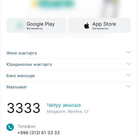
Google Play
App Store
Жеткиликтүү
Жеткиликтүү
Жеке жактарга
Юридикалык жактарга
Банк жөнүндө
Маалымат
3333
Чалуу акысыз
Megacom, Beeline, O!
Телефон
+996 (312) 61 33 33