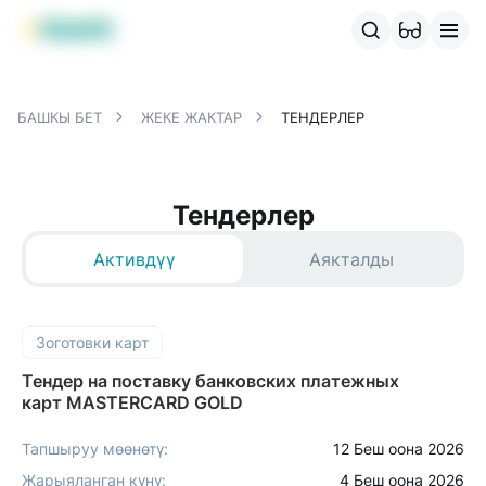
MBANK өнүмдөрү
MJunior
MPlus
MBusiness
MKassa
M
БАШКЫ БЕТ
ЖЕКЕ ЖАКТАР
ТЕНДЕРЛЕР
Тендерлер
Активдүү
Аякталды
Зоготовки карт
Тендер на поставку банковских платежных
карт MASTERCARD GOLD
Тапшыруу мөөнөтү:
12 Беш оона 2026
Жарыяланган күнү:
4 Беш оона 2026