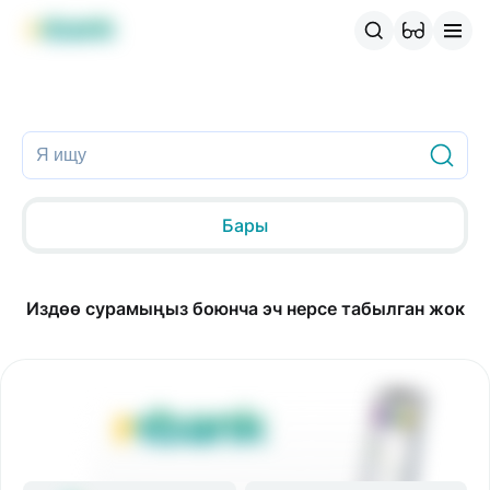
MBANK өнүмдөрү
MJunior
MPlus
MBusiness
MKassa
M
Бары
Издөө сурамыңыз боюнча эч нерсе табылган жок