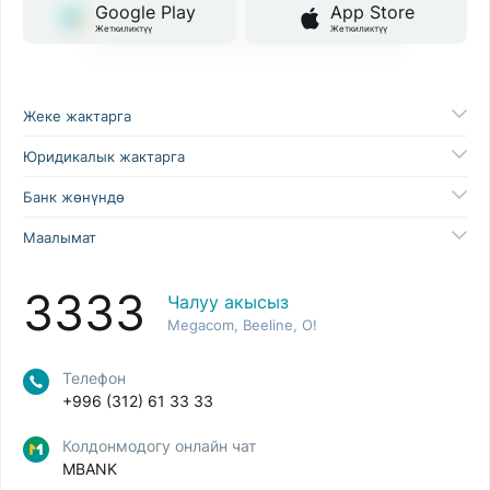
Google Play
App Store
Жеткиликтүү
Жеткиликтүү
Жеке жактарга
Юридикалык жактарга
Банк жөнүндө
Маалымат
3333
Чалуу акысыз
Megacom, Beeline, O!
Телефон
+996 (312) 61 33 33
Колдонмодогу онлайн чат
MBANK