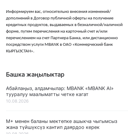
Информируем вас, относительно внесения изменений/
дополнений в Договор публичной оферты на получение
кредитных продуктов, выдаваемых в безналичной/наличной
форме, путем перечисления на карточный счет и/или
перечислением на счет Партнера Банка, или дистанционно
посредством услуги MBANK в ОАО «Коммерческий банк
КЫРГЫЗСТАН».
Башка жаңылыктар
Абайлаңыз, алдамчылар: MBANK «MBANK AI»
тууралуу маалыматты четке кагат
10.08.2026
М+ менен баланы мектепке ашыкча чыгымсыз
жана түйшүксүз кантип даярдоо керек
10.08.2026