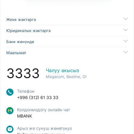
Жеке жактарга
Юридикалык жактарга
Банк жөнүндө
Маалымат
3333
Чалуу акысыз
Megacom, Beeline, O!
Телефон
+996 (312) 61 33 33
Колдонмодогу онлайн чат
MBANK
Арыз же сунуш жөнөтүңүз