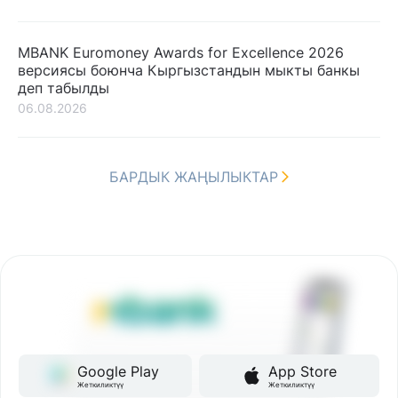
MBANK Euromoney Awards for Excellence 2026
версиясы боюнча Кыргызстандын мыкты банкы
деп табылды
06.08.2026
БАРДЫК ЖАҢЫЛЫКТАР
Google Play
App Store
Жеткиликтүү
Жеткиликтүү