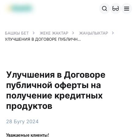
MBANK өнүмдөрү
MJunior
MPlus
MBusiness
MKassa
M
БАШКЫ БЕТ
ЖЕКЕ ЖАКТАР
ЖАҢЫЛЫКТАР
УЛУЧШЕНИЯ В ДОГОВОРЕ ПУБЛИЧНОЙ ОФЕРТЫ НА ПОЛУЧЕНИЕ КРЕДИТНЫХ ПРОДУКТОВ
Улучшения в Договоре
публичной оферты на
получение кредитных
продуктов
28 Бугу 2024
Уважаемые клиенты!