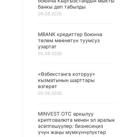
боюнча Кыргызстандын мыкты
банкы деп табылды
06.08.2026
MBANK кредиттер боюнча
төлөм мөөнөтүн туумсуз
узартат
05.08.2026
«Өзбекстанга которуу»
кызматынын шарттары
өзгөрөт
05.08.2026
MINVEST OTC аркылуу
криптовалюта менен эл аралык
эсептешүүлөр: бизнесиңиз
үчүн жаңы мүмкүнчүлүктөр