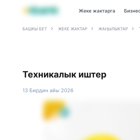
MBANK өнүмдөрү
MJunior
MPlus
MBusiness
MKassa
M
Жеке жактарга
Бизне
БАШКЫ БЕТ
ЖЕКЕ ЖАКТАР
ЖАҢЫЛЫКТАР
Техникалык иштер
13 Бирдин айы 2026