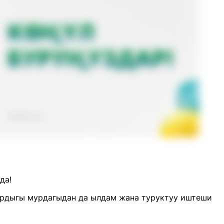
уда!
ардыгы мурдагыдан да ылдам жана туруктуу иштеши