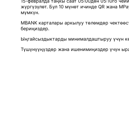
15-февралда таңкы саат 05:00дөн 05:10го че
жүргүзүлөт. Бул 10 мүнөт ичинде QR жана MP
мүмкүн.
MBANK карталары аркылуу төлөмдөр чектөөсү
бериңиздер.
Ыңгайсыздыктарды минималдаштыруу үчүн көп
Түшүнүүңүздөр жана ишенимиңиздер үчүн ыр