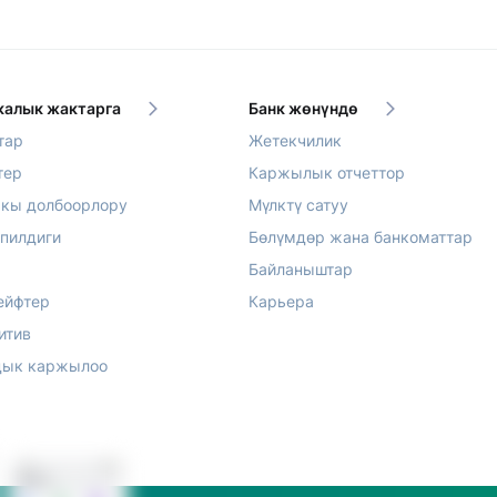
алык жактарга
Банк жөнүндө
тар
Жетекчилик
тер
Каржылык отчеттор
акы долбоорлору
Мүлктү сатуу
епилдиги
Бөлүмдөр жана банкоматтар
Байланыштар
ейфтер
Карьера
итив
ык каржылоо