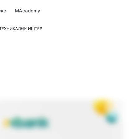
Market
MBonus
MTravel
MInvest
MProfi
MTicket
MPay
ске
MAcademy
ТЕХНИКАЛЫК ИШТЕР