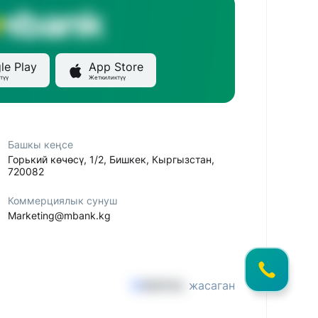
le Play
App Store
түү
Жеткиликтүү
Башкы кеңсе
Горький көчөсү, 1/2, Бишкек, Кыргызстан,
720082
Коммерциялык сунуш
Marketing@mbank.kg
жасаган