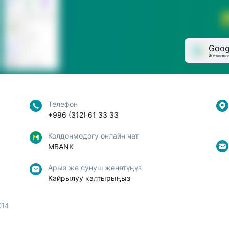
Goog
Жеткилик
Телефон
+996 (312) 61 33 33
Колдонмодогу онлайн чат
MBANK
Арыз же сунуш жөнөтүңүз
Кайрылуу калтырыңыз
014