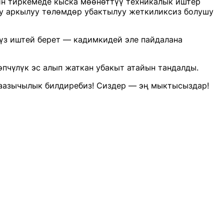
йин тиркемеде кыска мөөнөттүү техникалык иштер
ay аркылуу төлөмдөр убактылуу жеткиликсиз болушу
з иштей берет — кадимкидей эле пайдалана
чүлүк эс алып жаткан убакыт атайын тандалды.
аазычылык билдиребиз! Сиздер — эң мыктысыздар!