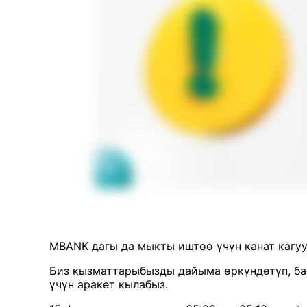
MBANK дагы да мыкты иштөө үчүн канат кагу
Биз кызматтарыбызды дайыма өркүндөтүп, б
үчүн аракет кылабыз.