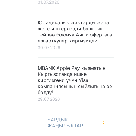
31.07.2026
Юридикалык жактарды жана
жеке ишкерлерди банктык
тейлөө боюнча Ачык офертага
өзгөртүүлөр киргизилди
30.07.2026
MBANK Apple Pay кызматын
Кыргызстанда ишке
киргизгени үчүн Visa
компаниясынын сыйлыгына ээ
болду!
29.07.2026
БАРДЫК
ЖАҢЫЛЫКТАР