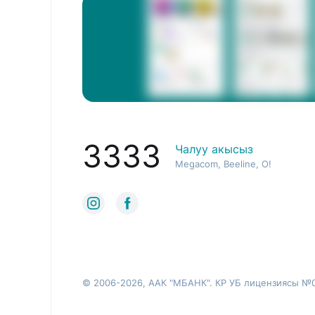
3333
Чалуу акысыз
Megacom, Beeline, O!
© 2006-2026, ААК "МБАНК". КР УБ лицензиясы №