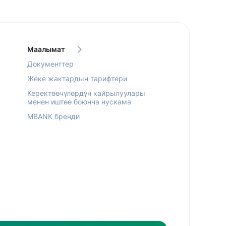
Маалымат
Документтер
Жеке жактардын тарифтери
Керектөөчүлөрдүн кайрылуулары
менен иштөө боюнча нускама
MBANK бренди