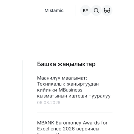
MCafe
Mashina.kg
House.kg
Онлайн-кредит
"Кредитт
MIslamic
KY
Башка жаңылыктар
Маанилүү маалымат:
Техникалык жаңыртуудан
кийинки MBusiness
кызматынын иштеши тууралуу
06.08.2026
MBANK Euromoney Awards for
Excellence 2026 версиясы