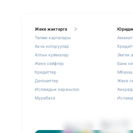
Жеке жактарга
Юридик
Төлөм карталары
Аманат
Акча которуулар
Кредит
Алтын куймалар
Эмгек 
Жеке сейфтер
Банк к
Кредиттер
MKassa
Депозиттер
Жеке с
Исламдык каржылоо
Аккред
Мурабаха
Исламд