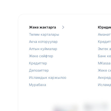
Жеке жактарга
Юридик
Төлөм карталары
Аманат
Акча которуулар
Кредит
Алтын куймалар
Эмгек 
Жеке сейфтер
Банк к
Кредиттер
MKassa
Депозиттер
Жеке с
Исламдык каржылоо
Аккред
Мурабаха
Исламд