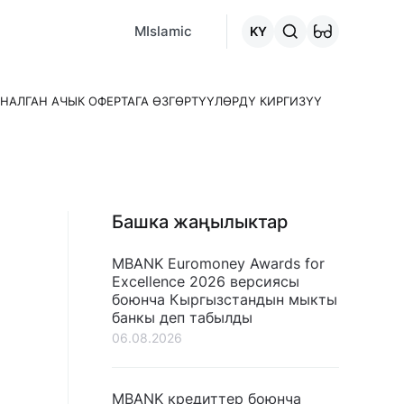
MCafe
Mashina.kg
House.kg
Онлайн-кредит
"Кредитт
MIslamic
KY
НАЛГАН АЧЫК ОФЕРТАГА ӨЗГӨРТҮҮЛӨРДҮ КИРГИЗҮҮ
Башка жаңылыктар
MBANK Euromoney Awards for
Excellence 2026 версиясы
боюнча Кыргызстандын мыкты
банкы деп табылды
06.08.2026
MBANK кредиттер боюнча