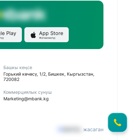
le Play
App Store
түү
Жеткиликтүү
Башкы кеңсе
Горький көчөсү, 1/2, Бишкек, Кыргызстан,
720082
Коммерциялык сунуш
Marketing@mbank.kg
жасаган