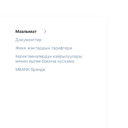
Маалымат
Документтер
Жеке жактардын тарифтери
Керектөөчүлөрдүн кайрылуулары
менен иштөө боюнча нускама
MBANK бренди