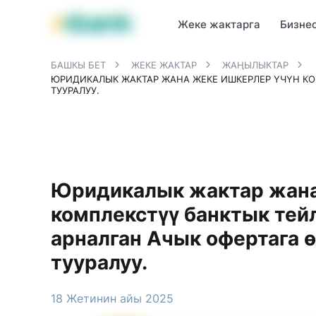
MBANK өнүмдөрү
MJunior
MPlus
MBusiness
MKassa
M
Жеке жактарга
Бизне
БАШКЫ БЕТ
ЖЕКЕ ЖАКТАР
ЖАҢЫЛЫКТАР
ЮРИДИКАЛЫК ЖАКТАР ЖАНА ЖЕКЕ ИШКЕРЛЕР ҮЧҮН КО
ТУУРАЛУУ.
Юридикалык жактар жана
комплекстүү банктык тей
арналган Ачык офертага ө
тууралуу.
18 Жетинин айы 2025