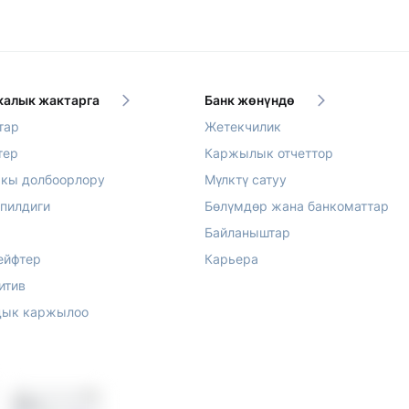
алык жактарга
Банк жөнүндө
тар
Жетекчилик
тер
Каржылык отчеттор
акы долбоорлору
Мүлктү сатуу
епилдиги
Бөлүмдөр жана банкоматтар
Байланыштар
ейфтер
Карьера
итив
ык каржылоо