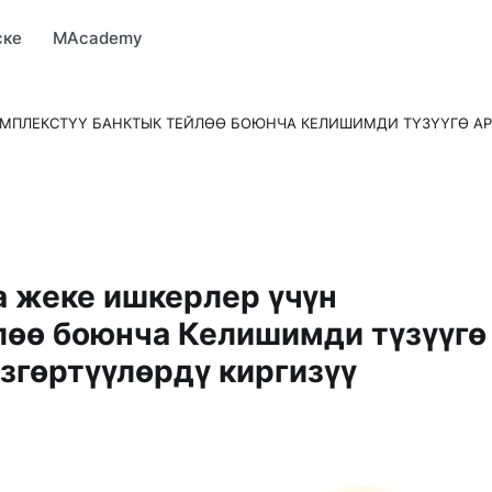
Market
MBonus
MTravel
MInvest
MProfi
MTicket
MPay
ске
MAcademy
МПЛЕКСТҮҮ БАНКТЫК ТЕЙЛӨӨ БОЮНЧА КЕЛИШИМДИ ТҮЗҮҮГӨ АР
 жеке ишкерлер үчүн
лөө боюнча Келишимди түзүүгө
згөртүүлөрдү киргизүү