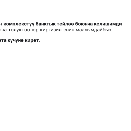
үн
комплекстүү банктык тейлөө боюнча келишимди
ана толуктоолор киргизилгенин маалымдайбыз.
а күчүнө кирет.