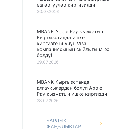
өзгөртүүлөр киргизилди
30.07.2026
MBANK Apple Pay кызматын
Кыргызстанда ишке
киргизгени үчүн Visa
компаниясынын сыйлыгына ээ
болду!
29.07.2026
MBANK Кыргызстанда
алгачкылардан болуп Apple
Pay кызматын ишке киргизди
28.07.2026
БАРДЫК
ЖАҢЫЛЫКТАР