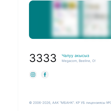
3333
Чалуу акысыз
Megacom, Beeline, O!
© 2006-2026, ААК "МБАНК". КР УБ лицензиясы №