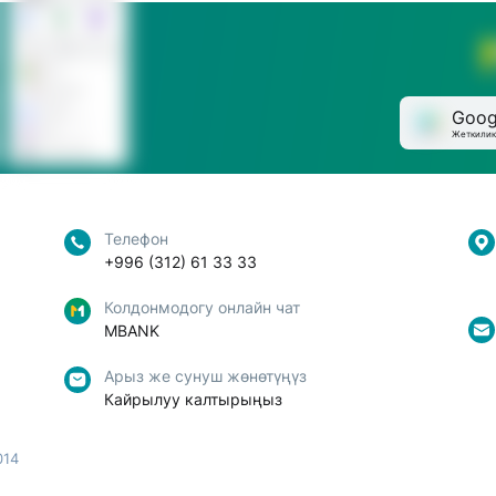
Goog
Жеткилик
Телефон
+996 (312) 61 33 33
Колдонмодогу онлайн чат
MBANK
Арыз же сунуш жөнөтүңүз
Кайрылуу калтырыңыз
014