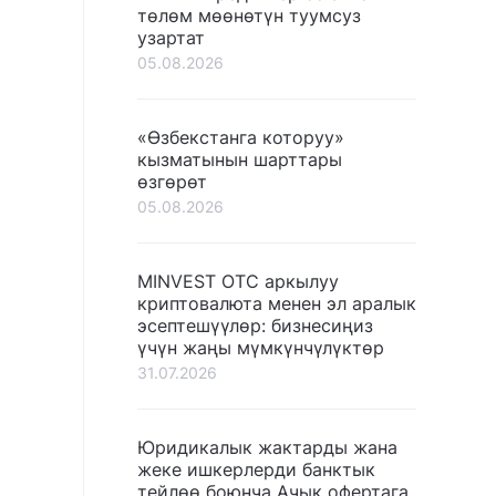
төлөм мөөнөтүн туумсуз
узартат
05.08.2026
«Өзбекстанга которуу»
кызматынын шарттары
өзгөрөт
05.08.2026
MINVEST OTC аркылуу
криптовалюта менен эл аралык
эсептешүүлөр: бизнесиңиз
үчүн жаңы мүмкүнчүлүктөр
31.07.2026
Юридикалык жактарды жана
жеке ишкерлерди банктык
тейлөө боюнча Ачык офертага