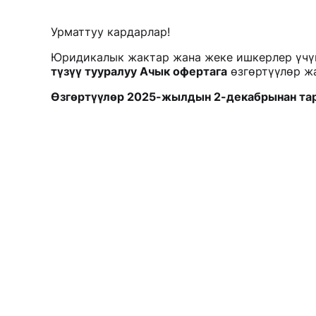
Урматтуу кардарлар!
Юридикалык жактар жана жеке ишкерлер үч
түзүү тууралуу Ачык офертага
өзгөртүүлөр ж
Өзгөртүүлөр 2025-жылдын 2-декабрынан тарт