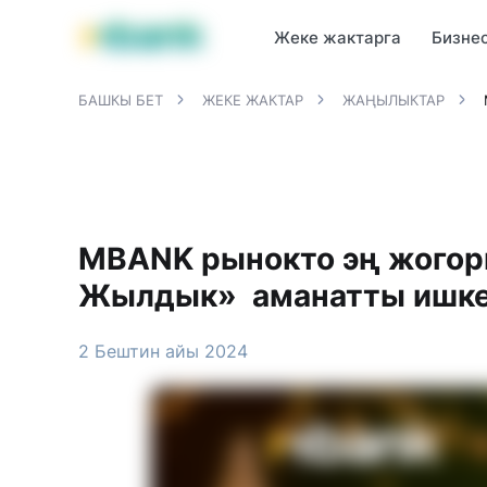
MBANK өнүмдөрү
MJunior
MPlus
MBusiness
MKassa
M
Жеке жактарга
Бизне
БАШКЫ БЕТ
ЖЕКЕ ЖАКТАР
ЖАҢЫЛЫКТАР
MBANK рынокто эң жогор
Жылдык» аманатты ишке
2 Бештин айы 2024