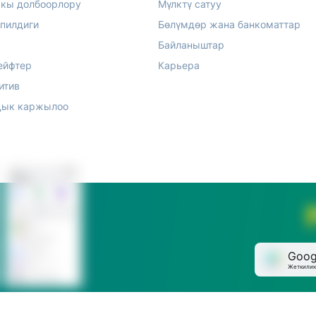
акы долбоорлору
Мүлктү сатуу
епилдиги
Бөлүмдөр жана банкоматтар
Байланыштар
ейфтер
Карьера
итив
ык каржылоо
Goog
Жеткилик