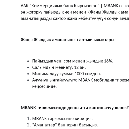
ААК "Коммерциялык банк Кыргызстан" | MBANK өз к
эң жогорку пайыздык чен менен «Жаңы Жылдык аман
аманатыңызды сактоо жана көбөйтүү үчүн сонун мүмк
Жаңы Жылдык аманатынын артыкчылыктары:
Пайыздык чен: сом менен жылдык 16%.
Салымдын мөөнөтү: 12 ай.
Минималдуу сумма: 1000 сомдон.
Ачуунун ыңгайлуулугу: MBANK мобилдик тиркем
кеңсесинде.
MBANK тиркемесинде депозитти кантип ачуу керек?
MBANK тиркемесине кириңиз.
"Аманаттар" баннерин басыңыз.