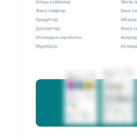
Алтын куймалар
Эмгек 
Жеке сейфтер
Банк к
Кредиттер
MKassa
Депозиттер
Жеке с
Исламдык каржылоо
Аккред
Мурабаха
Исламд