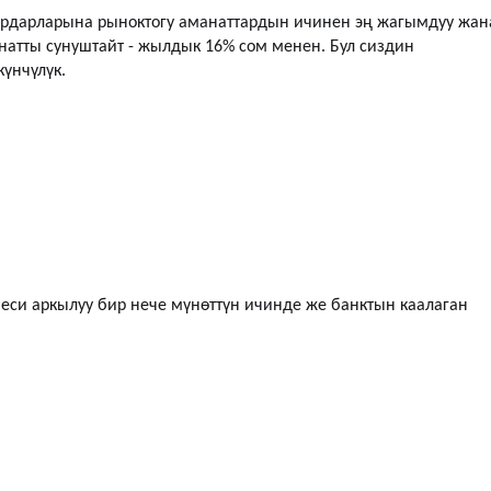
ардарларына рыноктогу аманаттардын ичинен эң жагымдуу жан
атты сунуштайт - жылдык 16% сом менен. Бул сиздин
үнчүлүк.
еси аркылуу бир нече мүнөттүн ичинде же банктын каалаган