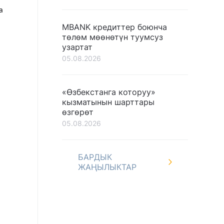
а
MBANK кредиттер боюнча
төлөм мөөнөтүн туумсуз
узартат
05.08.2026
«Өзбекстанга которуу»
кызматынын шарттары
өзгөрөт
05.08.2026
БАРДЫК
ЖАҢЫЛЫКТАР