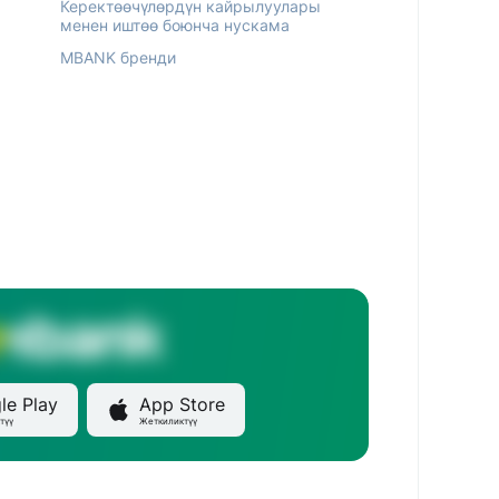
Керектөөчүлөрдүн кайрылуулары
менен иштөө боюнча нускама
MBANK бренди
le Play
App Store
түү
Жеткиликтүү