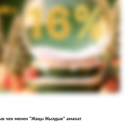
ык чен менен “Жаңы Жылдык” аманат