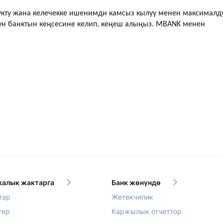
укту жана келечекке ишенимди камсыз кылуу менен максималд
үн банктын кеңсесине келип, кеңеш алыңыз. MBANK менен
алык жактарга
Банк жөнүндө
тар
Жетекчилик
тер
Каржылык отчеттор