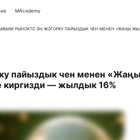
Market
MBonus
MTravel
MInvest
MProfi
MTicket
MPay
ске
MAcademy
MBANK РЫНОКТО ЭҢ ЖОГОРКУ ПАЙЫЗДЫК ЧЕН МЕНЕН «ЖАҢЫ ЖЫ
ку пайыздык чен менен «Жаң
 киргизди — жылдык 16%