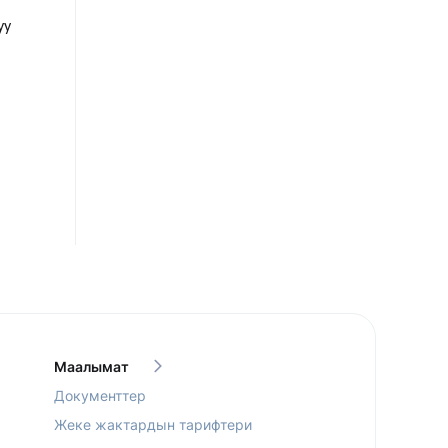
уу
Маалымат
Документтер
Жеке жактардын тарифтери