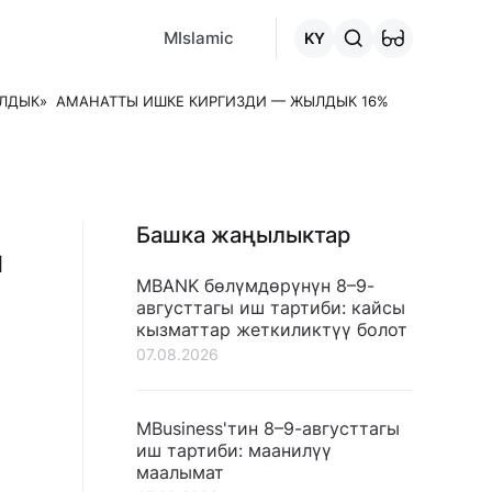
MCafe
Mashina.kg
House.kg
Онлайн-кредит
"Кредитт
MIslamic
KY
ЛДЫК» АМАНАТТЫ ИШКЕ КИРГИЗДИ — ЖЫЛДЫК 16%
Башка жаңылыктар
ы
MBANK бөлүмдөрүнүн 8–9-
августтагы иш тартиби: кайсы
кызматтар жеткиликтүү болот
07.08.2026
MBusiness'тин 8–9-августтагы
иш тартиби: маанилүү
маалымат