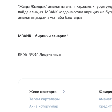
"Жаңы Жылдык" аманатты ачып, каржылык туруктуул
пайда алыңыз. MBANK колдонмосуна кириңиз же бүг
аманатыңыздан акча таба баштаңыз.
MBANK – биринчи санарип!
КР УБ №014 Лицензиясы
Жеке жактарга
Юридик
Төлөм карталары
Аманат
Акча которуулар
Кредит