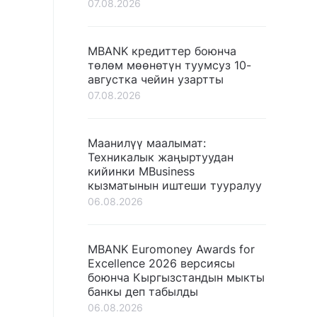
07.08.2026
MBANK кредиттер боюнча
төлөм мөөнөтүн туумсуз 10-
августка чейин узартты
07.08.2026
Маанилүү маалымат:
Техникалык жаңыртуудан
кийинки MBusiness
кызматынын иштеши тууралуу
06.08.2026
MBANK Euromoney Awards for
Excellence 2026 версиясы
боюнча Кыргызстандын мыкты
банкы деп табылды
06.08.2026