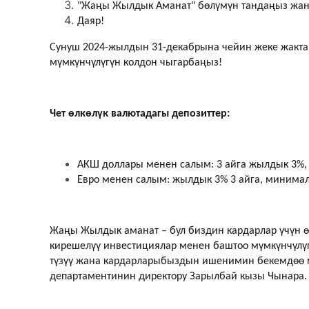
"Жаңы Жылдык Аманат" бөлүмүн тандаңыз жана
Даяр!
Сунуш 2024-жылдын 31-декабрына чейин жеке жакта
мүмкүнчүлүгүн колдон чыгарбаңыз!
Чет өлкөлүк валютадагы депозиттер:
АКШ доллары менен салым: 3 айга жылдык 3%, 
Евро менен салым: жылдык 3% 3 айга, минимал
Жаңы Жылдык аманат – бул биздин кардарлар үчүн
кирешелүү инвестициялар менен баштоо мүмкүнчүлүг
түзүү жана кардарларыбыздын ишенимин бекемдөө м
департаментинин директору Зарылбай кызы Чынара.