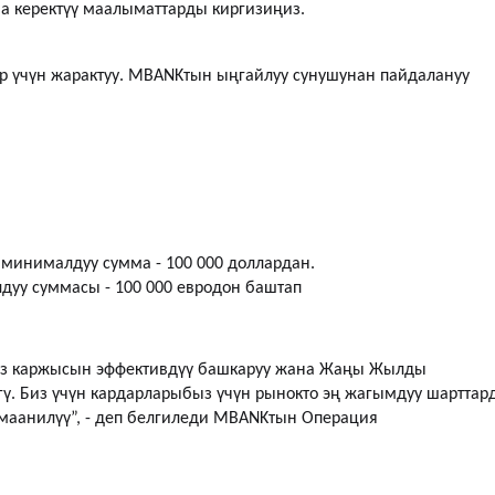
 керектүү маалыматтарды киргизиңиз.
р үчүн жарактуу. MBANKтын ыңгайлуу сунушунан пайдалануу
минималдуу сумма - 100 000 доллардан.
дуу суммасы - 100 000 евродон баштап
 өз каржысын эффективдүү башкаруу жана Жаңы Жылды
ү. Биз үчүн кардарларыбыз үчүн рынокто эң жагымдуу шарттар
аанилүү”, - деп белгиледи MBANKтын Операция