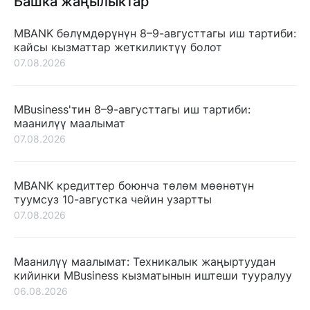
Башка жаңылыктар
MBANK бөлүмдөрүнүн 8–9-августтагы иш тартиби:
кайсы кызматтар жеткиликтүү болот
07.08.2026
MBusiness'тин 8–9-августтагы иш тартиби:
маанилүү маалымат
07.08.2026
MBANK кредиттер боюнча төлөм мөөнөтүн
туумсуз 10-августка чейин узартты
07.08.2026
Маанилүү маалымат: Техникалык жаңыртуудан
кийинки MBusiness кызматынын иштеши тууралуу
06.08.2026