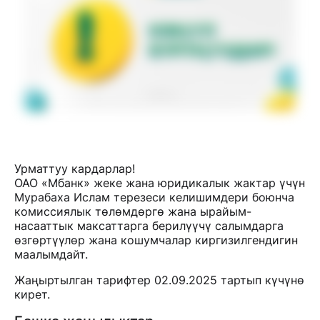
Урматтуу кардарлар!
ОАО «Мбанк» жеке жана юридикалык жактар үчүн
Мурабаха Ислам терезеси келишимдери боюнча
комиссиялык төлөмдөргө жана ырайым-
насааттык максаттарга берилүүчү салымдарга
өзгөртүүлөр жана кошумчалар киргизилгендигин
маалымдайт.
Жаңыртылган тарифтер 02.09.2025 тартып күчүнө
кирет.