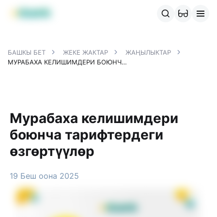
MBANK өнүмдөрү
MJunior
MPlus
MBusiness
MKassa
M
БАШКЫ БЕТ
ЖЕКЕ ЖАКТАР
ЖАҢЫЛЫКТАР
МУРАБАХА КЕЛИШИМДЕРИ БОЮНЧА ТАРИФТЕРДЕГИ ӨЗГӨРТҮҮЛӨР
Мурабаха келишимдери
боюнча тарифтердеги
өзгөртүүлөр
19 Беш оона 2025