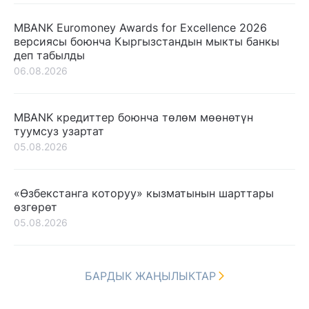
MBANK Euromoney Awards for Excellence 2026
версиясы боюнча Кыргызстандын мыкты банкы
деп табылды
06.08.2026
MBANK кредиттер боюнча төлөм мөөнөтүн
туумсуз узартат
05.08.2026
«Өзбекстанга которуу» кызматынын шарттары
өзгөрөт
05.08.2026
БАРДЫК ЖАҢЫЛЫКТАР