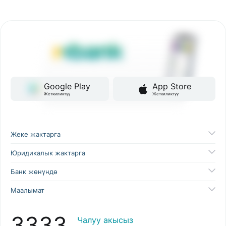
Google Play
App Store
Жеткиликтүү
Жеткиликтүү
Жеке жактарга
Юридикалык жактарга
Банк жөнүндө
Маалымат
3333
Чалуу акысыз