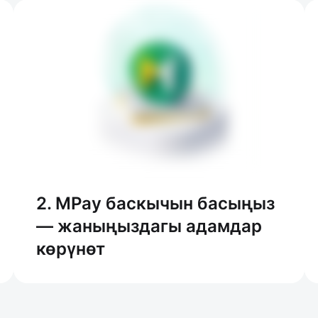
2. MPay баскычын басыңыз
— жаныңыздагы адамдар
көрүнөт