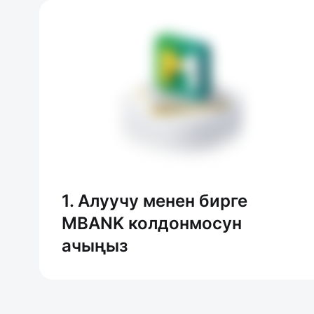
1. Алуучу менен бирге
MBANK колдонмосун
ачыңыз