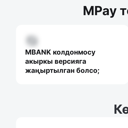
MPay т
MBANK колдонмосу
акыркы версияга
жаңыртылган болсо;
Кө