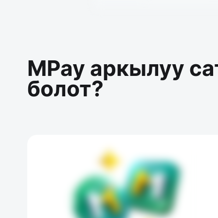
MPay аркылуу са
болот?