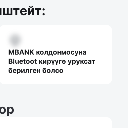
иштейт:
MBANK колдонмосуна
Bluetoot кирүүгө уруксат
берилген болсо
лор