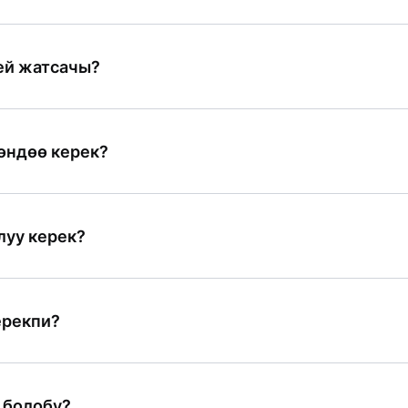
сы орнотулганын текшериңиз;

ат берилген
ей жатсачы?
а
Нет
а
Нет
— MBANK колдонмосуна Bluetooth кирүүгө урукс
өндөө керек?
а
Нет
ANK → «Уруксаттар» →

сат бериңиз
луу керек?
а
Нет
руксат бериңиз
ерекпи?
а
Нет
нтернетсиз да төлөөгө болот
 болобу?