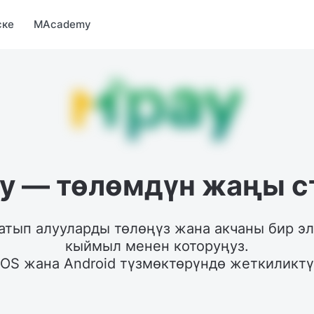
Market
MBonus
MTravel
MInvest
MProfi
MTicket
MPay
ске
MAcademy
y — төлөмдүн жаңы с
атып алууларды төлөңүз жана акчаны бир эл
кыймыл менен которуңуз.

 iOS жана Android түзмөктөрүндө жеткиликт