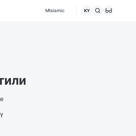
MCafe
Mashina.kg
House.kg
Онлайн-кредит
"Кредитт
MIslamic
KY
тили
е 
үү