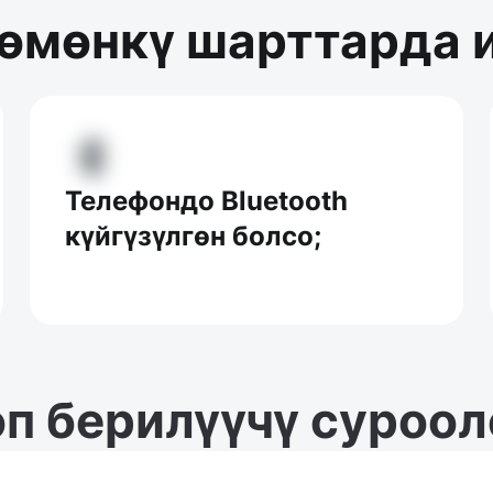
өмөнкү шарттарда 
Телефондо Bluetooth
күйгүзүлгөн болсо;
п берилүүчү суроо