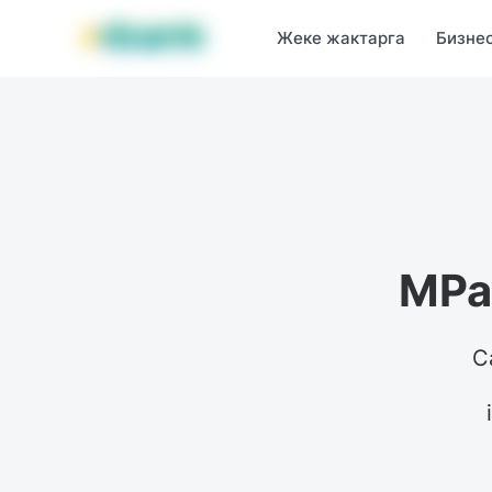
MBANK өнүмдөрү
MJunior
MPlus
MBusiness
MKassa
M
Жеке жактарга
Бизне
MPa
С