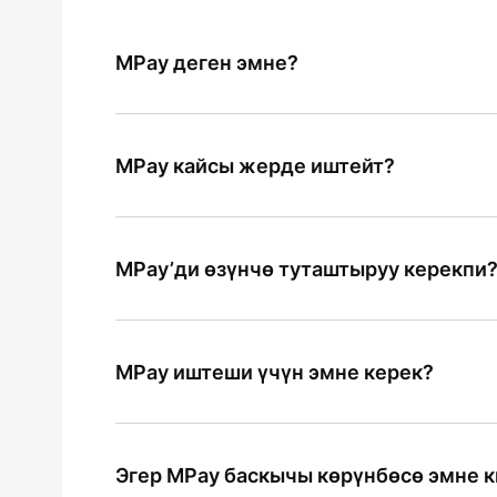
MPay деген эмне?
MPay — бул MBANK колдонмосундагы 
адамдарга акча которууга мүмкүнчүлү
MPay кайсы жерде иштейт?
50% считают ответ полезным
MPay MKassa терминалдары орнотулга
Ответ был полезным?
которуу үчүн иштейт
MPay’ди өзүнчө туташтыруу керекпи
50% считают ответ полезным
Жок. MPay MBANK колдонмосуна авто
Ответ был полезным?
MPay иштеши үчүн эмне керек?
0% считают ответ полезным
Д
Ответ был полезным?
MBANK колдонмосун акыркы версияга
Эгер MPay баскычы көрүнбөсө эмне к