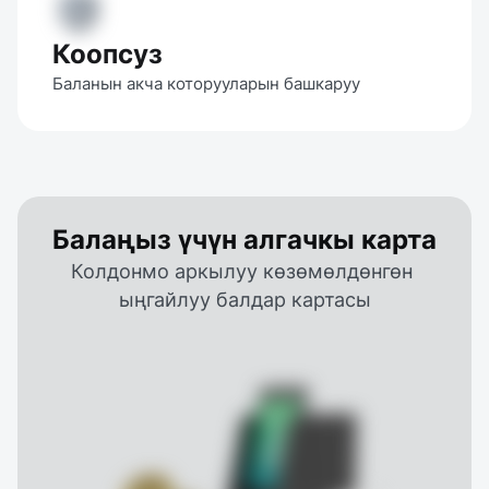
Коопсуз
Баланын акча которууларын башкаруу
Балаңыз үчүн алгачкы карта
Колдонмо аркылуу көзөмөлдөнгөн 
ыңгайлуу балдар картасы