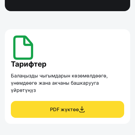
Тарифтер
Балаңызды чыгымдарын көзөмөлдөөгө, 
үнөмдөөгө жана акчаны башкарууга 
үйрөтүңүз
PDF жүктөө