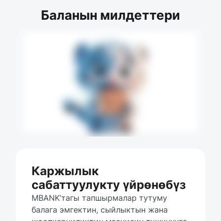
Баланын милдеттери
Каржылык
сабаттуулукту үйрөнөбүз
MBANK’тагы тапшырмалар тутуму 
балага эмгектин, сыйлыктын жана 