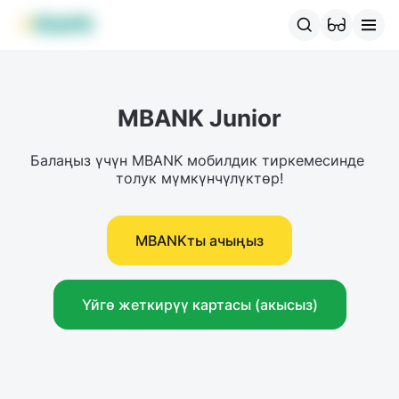
MBANK өнүмдөрү
MJunior
MPlus
MBusiness
MKassa
M
MBANK Junior
Балаңыз үчүн MBANK мобилдик тиркемесинде 
толук мүмкүнчүлүктөр!
MBANKты ачыңыз
Үйгө жеткирүү картасы (акысыз)