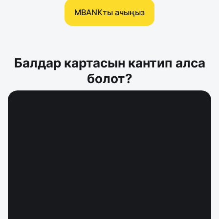
MBANKты ачыңыз
Балдар картасын кантип алса
болот?