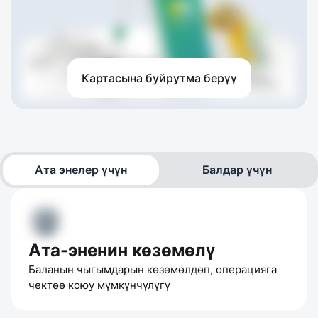
Картасына буйрутма берүү
Ата энелер үчүн
Балдар үчүн
Ата-эненин көзөмөлү
Баланын чыгымдарын көзөмөлдөп, операцияга 
чектөө коюу мүмкүнчүлүгү