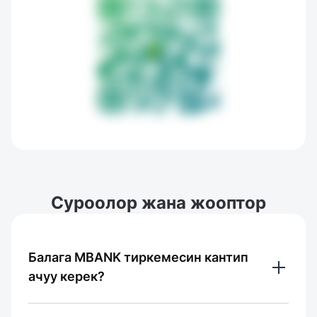
Cуроолор жана жооптор
Балага MBANK тиркемесин кантип
ачуу керек?