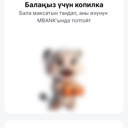
Балаңыз үчүн копилка
Бала максатын тандап, аны өзүнүн 
MBANK'ында топтойт