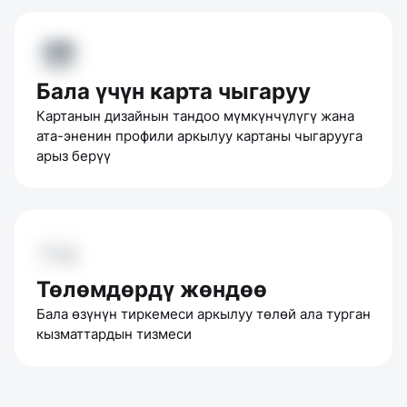
Бала үчүн карта чыгаруу
Картанын дизайнын тандоо мүмкүнчүлүгү жана 
ата-эненин профили аркылуу картаны чыгарууга 
арыз берүү
Төлөмдөрдү жөндөө
Бала өзүнүн тиркемеси аркылуу төлөй ала турган 
кызматтардын тизмеси