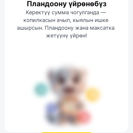
Пландоону үйрөнөбүз
Керектүү сумма чогулганда — 
копилкасын ачып, кыялын ишке 
ашырсын. Пландоону жана максатка 
жетүүнү үйрөн!