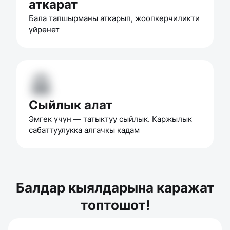
аткарат
Бала тапшырманы аткарып, жоопкерчиликти 
үйрөнөт
Сыйлык алат
Эмгек үчүн — татыктуу сыйлык. Каржылык 
сабаттуулукка алгачкы кадам
Балдар кыялдарына каражат
топтошот!