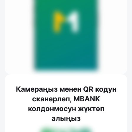
Камераңыз менен QR кодун
сканерлеп, MBANK
колдонмосун жүктөп
алыңыз