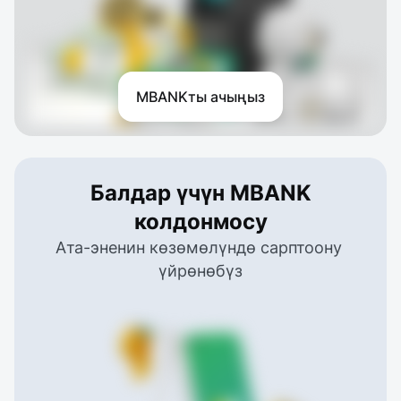
MBANKты ачыңыз
Балдар үчүн MBANK
колдонмосу
Ата-эненин көзөмөлүндө сарптоону 
үйрөнөбүз