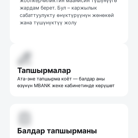
жоопкерчиликтин маанисин түшүнүүгө 
жардам берет. Бул – каржылык 
сабаттуулукту өнүктүрүүнүн жөнөкөй 
жана түшүнүктүү жолу
Тапшырмалар
Ата-эне тапшырма коёт — балдар аны 
өзүнүн MBANK жеке кабинетинде көрүшөт
Балдар тапшырманы