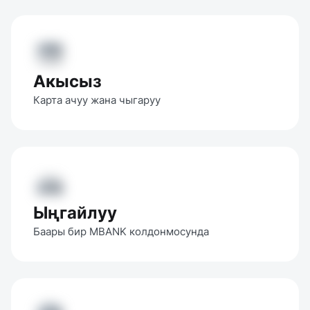
Акысыз
Карта ачуу жана чыгаруу
Ыңгайлуу
Баары бир MBANK колдонмосунда