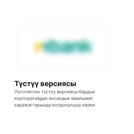
Түстүү версиясы
Логотиптин түстүү версиясы бардык 
корпоративдик инсандык маалымат 
каражаттарында колдонулушу керек