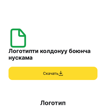
Логотипти колдонуу боюнча
нускама
Скачать
Логотип