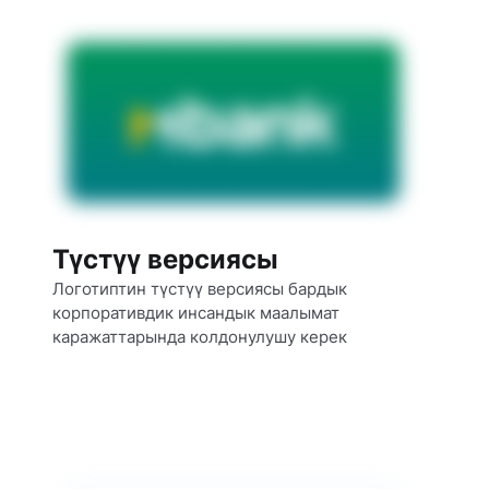
Түстүү версиясы
Логотиптин түстүү версиясы бардык 
корпоративдик инсандык маалымат 
каражаттарында колдонулушу керек