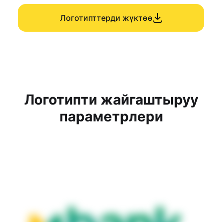
Логотипттерди жүктөө
Логотипти жайгаштыруу
параметрлери