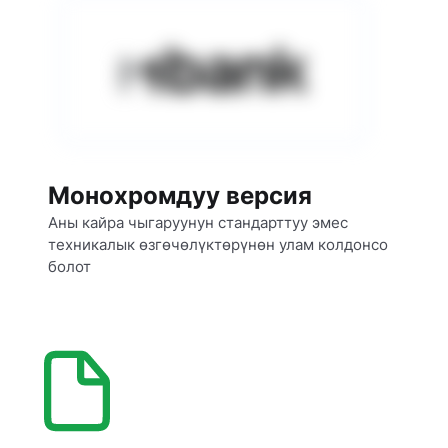
Монохромдуу версия
Аны кайра чыгаруунун стандарттуу эмес 
техникалык өзгөчөлүктөрүнөн улам колдонсо 
болот