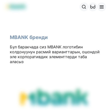
MBANK өнүмдөрү
MJunior
MPlus
MBusiness
MKassa
M
MBANK бренди
Бул баракчада сиз MBANK логотибин 
колдонуунун расмий варианттарын, ошондой 
эле корпоративдик элементтерди таба 
аласыз