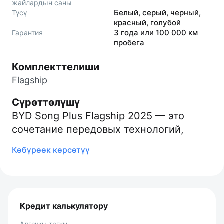
жайлардын саны
Белый, серый, черный,
Түсү
красный, голубой
3 года или 100 000 км
Гарантия
пробега
Комплекттелиши
Flagship
Сүрөттөлүшү
BYD Song Plus Flagship 2025 — это
сочетание передовых технологий,
роскошного дизайна и практичного
Көбүрөөк көрсөтүү
электрического привода. Он создан для
тех, кто ценит не только
экологичность
, но и
стиль
,
безопасность
и
мощь
в каждом
Кредит калькулятору
километре пути. Экстерьер модели