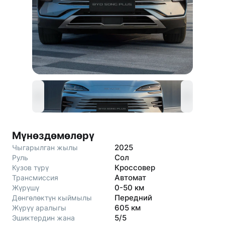
Мүнөздөмөлөрү
2025
Чыгарылган жылы
Сол
Руль
Кроссовер
Кузов түрү
Автомат
Трансмиссия
0-50 км
Жүрүшү
Передний
Дөнгөлөктүн кыймылы
605 км
Жүрүү аралыгы
5/5
Эшиктердин жана