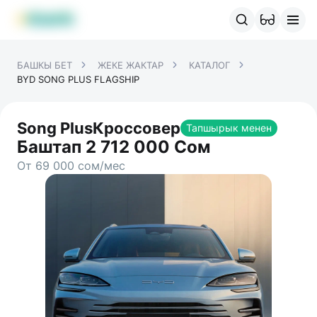
MBANK өнүмдөрү
MJunior
MPlus
MBusiness
MKassa
M
БАШКЫ БЕТ
ЖЕКЕ ЖАКТАР
КАТАЛОГ
BYD SONG PLUS FLAGSHIP
Song Plus
Кроссовер
Тапшырык менен
Баштап
2 712 000
Сом
От 69 000 сом/мес