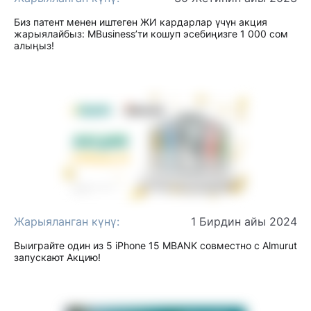
Биз патент менен иштеген ЖИ кардарлар үчүн акция
жарыялайбыз: MBusiness’ти кошуп эсебиңизге 1 000 сом
алыңыз!
Жарыяланган күнү:
1 Бирдин айы 2024
Выиграйте один из 5 iPhone 15 MBANK совместно с Almurut
запускают Акцию!