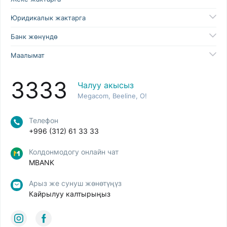
Юридикалык жактарга
Банк жөнүндө
Маалымат
3333
Чалуу акысыз
Megacom, Beeline, O!
Телефон
+996 (312) 61 33 33
Колдонмодогу онлайн чат
MBANK
Арыз же сунуш жөнөтүңүз
Кайрылуу калтырыңыз