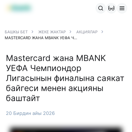
MBANK өнүмдөрү
MJunior
MPlus
MBusiness
MKassa
M
БАШКЫ БЕТ
ЖЕКЕ ЖАКТАР
АКЦИЯЛАР
MASTERCARD ЖАНА MBANK УЕФА ЧЕМПИОНДОР ЛИГАСЫНЫН ФИНАЛЫНА САЯКАТ БАЙГЕСИ МЕНЕН АКЦИЯНЫ БАШТАЙТ
Mastercard жана MBANK
УЕФА Чемпиондор
Лигасынын финалына саякат
байгеси менен акцияны
баштайт
20 Бирдин айы 2026