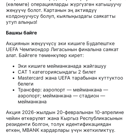
(көлөмгө) операцияларды жүргүзгөн катышуучу
жеңүүчү болот. Картанын эң активдүү
колдонуучусу болуп, кыялыңыздагы саякатты
утуп алыңыз!
Башкы байге
Акциянын жеңүүчүсү эки кишиге Будапештке
UEFA Чемпиондор Лигасынын финалына саякат
алат. Байгеге төмөнкүлөр кирет:
Эки кишиге мейманканада жайгашуу
CAT 1 категориясындагы 2 билет
Mastercard жана UEFA тарабынан куттуктоо
белеги
Трансфер: аэропорт — мейманкана —
аэропорт; мейманкана — стадион —
мейманкана
Акция 2026-жылдын 20-февралынан 10-апрелине
чейин өткөрүлөт жана Кыргыз Республикасынын
резиденти болгон, толук идентификациядан
өткөн, MBANK кардарлары үчүн жеткиликтүү.