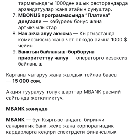
тармагындагы 1000ден ашык ресторандарда
арзандатуулар жана атайын сунуштар.
MBONUS программасында “Платина”
деңгээли
— көбүрөөк бонус жана
артыкчылыктар
Нак акча алуу акысыз
— Кыргызстанда
комиссиясыз жана чет өлкөдө айына 1000 $
чейин
Банктын байланыш-борборуна
приоритеттүү чалуу
— операторго кезексиз
байланыш
Картаны чыгаруу жана жылдык тейлөө баасы
—
15 000 сом
.
Акция тууралуу толук шарттар MBANK расмий
сайтында жеткиликтүү.
MBANK жөнүндө
MBANK
— бул Кыргызстандагы биринчи
санариптик банк, жеке жана корпоративдик
кардарларга кеңири спектрдеги финансылык