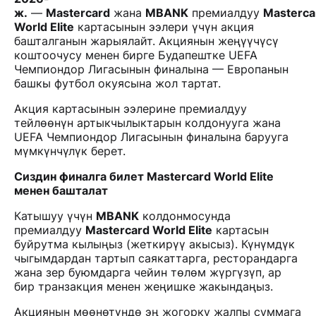
ж.
—
Mastercard
жана
MBANK
премиалдуу
Masterca
World Elite
картасынын ээлери үчүн акция
башталганын жарыялайт. Акциянын жеңүүчүсү
коштоочусу менен бирге Будапештке UEFA
Чемпиондор Лигасынын финалына — Европанын
башкы футбол окуясына жол тартат.
Акция картасынын ээлерине премиалдуу
тейлөөнүн артыкчылыктарын колдонууга жана
UEFA Чемпиондор Лигасынын финалына барууга
мүмкүнчүлүк берет.
Сиздин финалга билет Mastercard World Elite
менен башталат
Катышуу үчүн
MBANK
колдонмосунда
премиалдуу
Mastercard World Elite
картасын
буйрутма кылыңыз (жеткирүү акысыз). Күнүмдүк
чыгымдардан тартып саякаттарга, ресторандарга
жана зер буюмдарга чейин төлөм жүргүзүп, ар
бир транзакция менен жеңишке жакындаңыз.
Акциянын мөөнөтүндө эң жогорку жалпы суммага