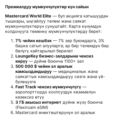
Премиалдуу мүмкүнчүлүктөр күн сайын
Mastercard World Elite
— бул акцияга катышуудан
тышкары, ыңгайлуу төлөм жана саякат
мүмкүнчүлүктөрүн сунуштайт. Карта күнүмдүк
колдонууга төмөнкү мүмкүнчүлүктөрдү берет:
7% чейин кешбэк
— 7% зер буюмдарга, 3%
башка сатып алууларга; ар бир төлөмдүн бир
бөлүгү кайтарылып берилет
LoungeKey бизнес-залдарына чексиз
кирүү
— дүйнө боюнча 1100+ зал
500 000 $ чейин эл аралык
камсыздандыруу
— медициналык жана
саякаттык камсыздандыруу сизге жана үй-
бүлөңүзгө
Fast Track чексиз мүмкүнчүлүгү
—
аэропорттордо коопсуздук көзөмөлүн
кезексиз өтүү
3 ГБ акысыз интернет
дүйнө жүзү боюнча
(Flexiroam eSIM)
Mastercard өнөктөштөрүнүн эл аралык