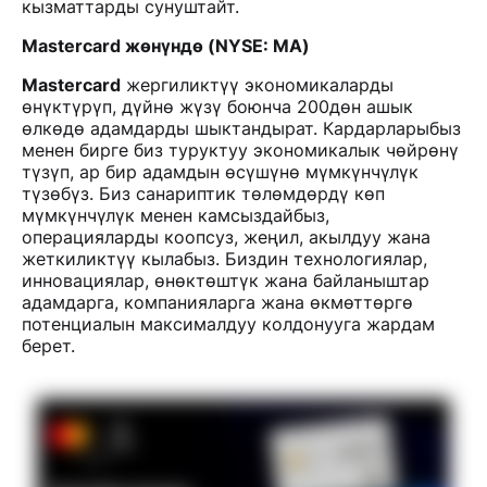
кызматтарды сунуштайт.
Mastercard жөнүндө (NYSE: MA)
Mastercard
жергиликтүү экономикаларды
өнүктүрүп, дүйнө жүзү боюнча 200дөн ашык
өлкөдө адамдарды шыктандырат. Кардарларыбыз
менен бирге биз туруктуу экономикалык чөйрөнү
түзүп, ар бир адамдын өсүшүнө мүмкүнчүлүк
түзөбүз. Биз санариптик төлөмдөрдү көп
мүмкүнчүлүк менен камсыздайбыз,
операцияларды коопсуз, жеңил, акылдуу жана
жеткиликтүү кылабыз. Биздин технологиялар,
инновациялар, өнөктөштүк жана байланыштар
адамдарга, компанияларга жана өкмөттөргө
потенциалын максималдуу колдонууга жардам
берет.