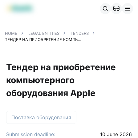
MBANK Products
MJunior
MPlus
MBusiness
MKassa
MM
HOME
LEGAL ENTITIES
TENDERS
ТЕНДЕР НА ПРИОБРЕТЕНИЕ КОМПЬЮТЕРНОГО ОБОРУДОВАНИЯ APPLE
Тендер на приобретение
компьютерного
оборудования Apple
Поставка оборудования
Submission deadline:
10 June 2026