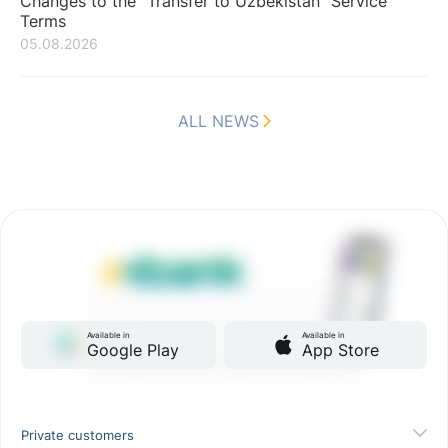
Changes to the “Transfer to Uzbekistan” Service
Terms
05.08.2026
ALL NEWS
Available in
Available in
Google Play
App Store
Private customers