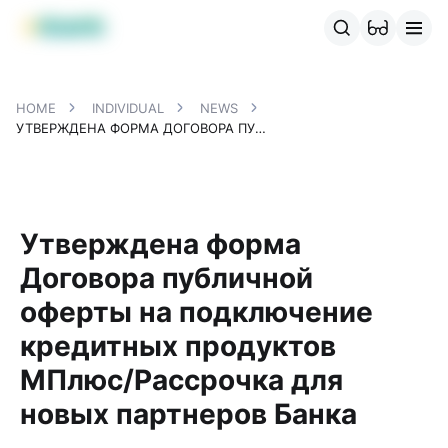
MBANK Products
MJunior
MPlus
MBusiness
MKassa
MM
HOME
INDIVIDUAL
NEWS
УТВЕРЖДЕНА ФОРМА ДОГОВОРА ПУБЛИЧНОЙ ОФЕРТЫ НА ПОДКЛЮЧЕНИЕ КРЕДИТНЫХ ПРОДУКТОВ МПЛЮС/РАССРОЧКА ДЛЯ НОВЫХ ПАРТНЕРОВ БАНКА
Утверждена форма
Договора публичной
оферты на подключение
кредитных продуктов
МПлюс/Рассрочка для
новых партнеров Банка