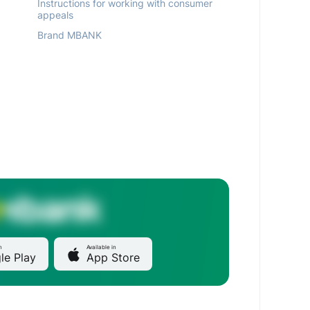
Instructions for working with consumer
appeals
Brand MBANK
n
Available in
le Play
App Store