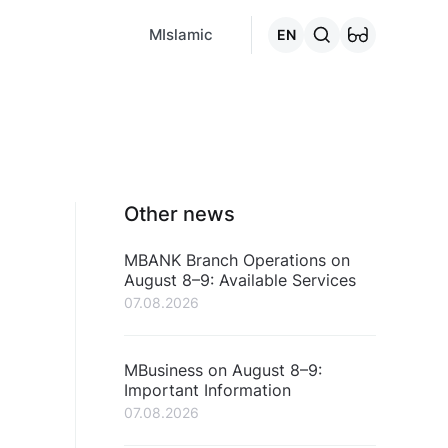
MCafe
Mashina.kg
House.kg
Online - credits
Go to the "C
MIslamic
EN
Other news
MBANK Branch Operations on
August 8–9: Available Services
07.08.2026
MBusiness on August 8–9:
Important Information
07.08.2026