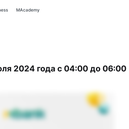
arket
MBonus
MTravel
MInvest
MProfi
MTicket
MPay
ness
MAcademy
ля 2024 года с 04:00 до 06:00