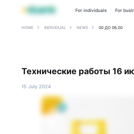
MBANK Products
MJunior
MPlus
MBusiness
MKassa
MM
For individuals
For busi
HOME
INDIVIDUAL
NEWS
00 ДО 06.00
Технические работы 16 ию
15 July 2024