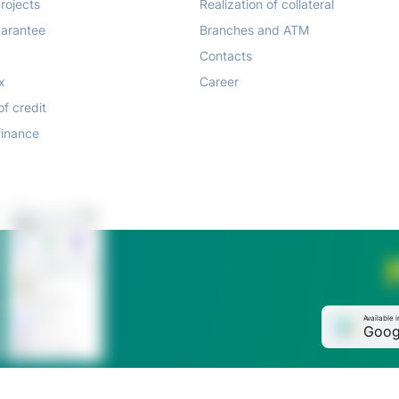
rojects
Realization of collateral
arantee
Branches and ATM
Contacts
x
Career
of credit
finance
Available i
Goog