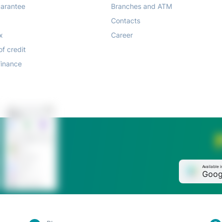
arantee
Branches and ATM
Contacts
x
Career
of credit
finance
Available i
Goog