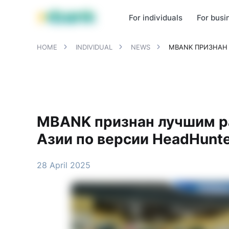
MBANK Products
MJunior
MPlus
MBusiness
MKassa
MM
For individuals
For busi
HOME
INDIVIDUAL
NEWS
MBANK ПРИЗНАН
MBANK признан лучшим р
Азии по версии HeadHunt
28 April 2025