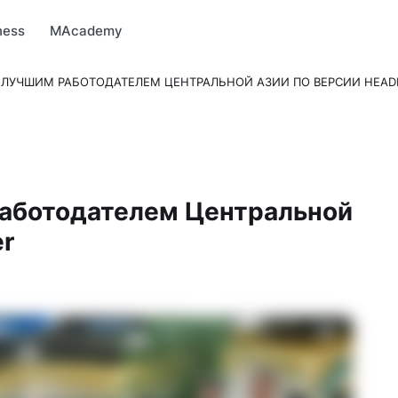
arket
MBonus
MTravel
MInvest
MProfi
MTicket
MPay
ness
MAcademy
 ЛУЧШИМ РАБОТОДАТЕЛЕМ ЦЕНТРАЛЬНОЙ АЗИИ ПО ВЕРСИИ HEA
аботодателем Центральной
er