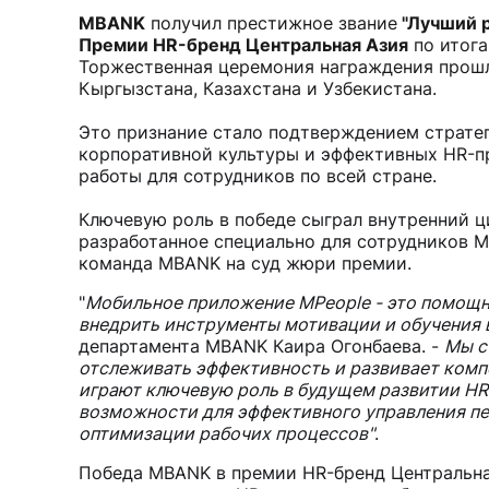
MBANK
получил престижное звание
"Лучший р
Премии HR-бренд Центральная Азия
по итога
Торжественная церемония награждения прошла
Кыргызстана, Казахстана и Узбекистана.
Это признание стало подтверждением страт
корпоративной культуры и эффективных HR-п
работы для сотрудников по всей стране.
Ключевую роль в победе сыграл внутренний ц
разработанное специально для сотрудников M
команда MBANK на суд жюри премии.
"
Мобильное приложение MPeople - это помощн
внедрить инструменты мотивации и обучения 
департамента MBANK Каира Огонбаева. -
Мы с
отслеживать эффективность и развивает ком
играют ключевую роль в будущем развитии HR
возможности для эффективного управления пе
оптимизации рабочих процессов"
.
Победа MBANK в премии HR-бренд Центральная