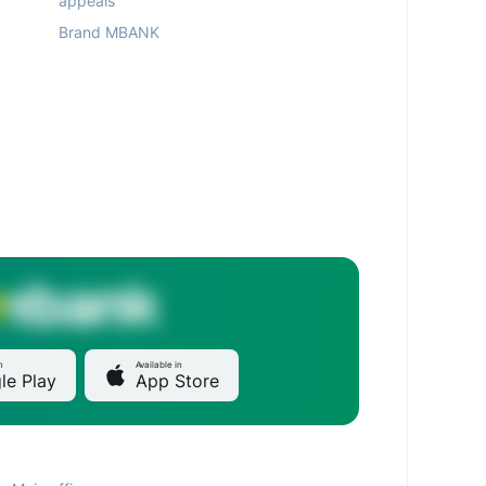
appeals
Brand MBANK
n
Available in
le Play
App Store