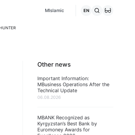
MCafe
Mashina.kg
House.kg
Online - credits
Go to the "C
MIslamic
EN
DHUNTER
Other news
Important Information:
MBusiness Operations After the
Technical Update
06.08.2026
MBANK Recognized as
Kyrgyzstan’s Best Bank by
Euromoney Awards for